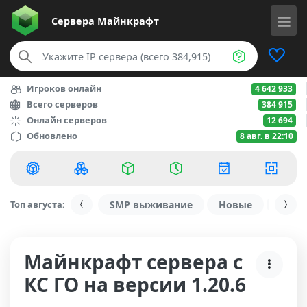
Сервера
Майнкрафт
Игроков онлайн
4 642 933
Всего серверов
384 915
Онлайн серверов
12 694
Обновлено
8 авг. в 22:10
Топ августа:
SMP выживание
Новые
С ду
Майнкрафт сервера с
КС ГО на версии 1.20.6