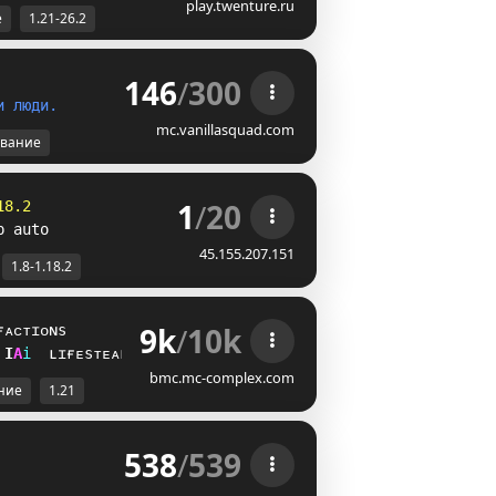
play.twenture.ru
е
1.21-26.2
146
/
300
и
л
ю
д
и
.
mc.vanillasquad.com
вание
1
/
20
18.2
p auto
45.155.207.151
1.8-1.18.2
9k
/
10k
ғᴀᴄᴛɪᴏɴs
Y
C
i
ʟɪғᴇsᴛᴇᴀʟ
bmc.mc-complex.com
ние
1.21
538
/
539