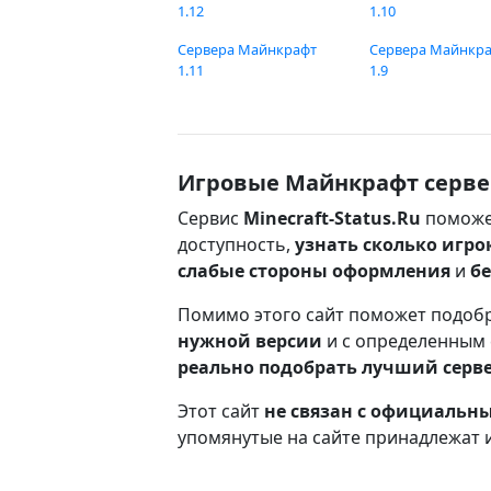
1.12
1.10
Сервера Майнкрафт
Сервера Майнкр
1.11
1.9
Игровые Майнкрафт серве
Сервис
Minecraft-Status.Ru
поможе
доступность,
узнать сколько игро
слабые стороны оформления
и
б
Помимо этого сайт поможет подоб
нужной версии
и с определенным
реально подобрать лучший серв
Этот сайт
не связан с официаль
упомянутые на сайте принадлежат 