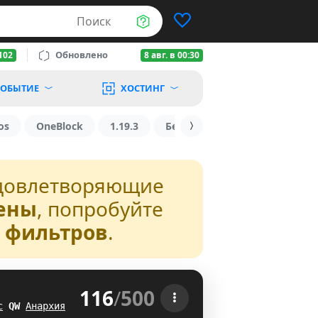
Поиск
Обновлено
102
8 авг. в 00:30
ОБЫТИЕ
ХОСТИНГ
os
OneBlock
1.19.3
БедВарс
1.16
1.8.2
довлетворяющие
ены
, попробуйте
з фильтров
.
116
/
500
 
с
\
G
Анархия
S_