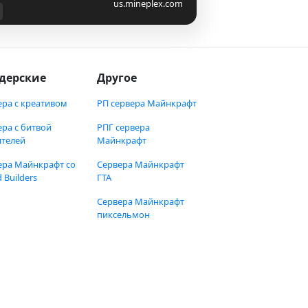
us.mineplex.com
дерские
Другое
ера с креативом
РП сервера Майнкрафт
ера с битвой
РПГ сервера
ителей
Майнкрафт
ера Майнкрафт со
Сервера Майнкрафт
 Builders
ГТА
Сервера Майнкрафт
пиксельмон