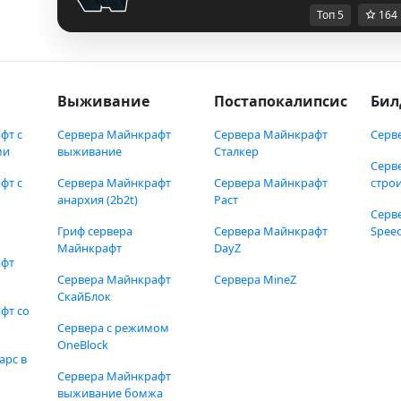
Топ 5
164
Выживание
Постапокалипсис
Бил
фт с
Сервера Майнкрафт
Сервера Майнкрафт
Серв
ми
выживание
Сталкер
Серв
фт с
Сервера Майнкрафт
Сервера Майнкрафт
стро
анархия (2b2t)
Раст
Серв
Гриф сервера
Сервера Майнкрафт
Speed
Майнкрафт
DayZ
афт
Сервера Майнкрафт
Сервера MineZ
СкайБлок
фт со
Сервера с режимом
OneBlock
арс в
Сервера Майнкрафт
выживание бомжа