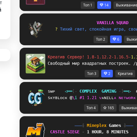
т
Топ 1
14
Выживани
й
V
A
N
I
L
L
A
S
Q
U
A
D
? 
Т
и
х
и
й
с
в
е
т
,
с
п
о
к
о
й
н
а
я
и
г
р
а
,
с
в
о
Топ 2
6
Выжи
Креатив Сервер! 1.8-1.12.2-1.16.5-
1.
Свободный мир квадратных построек. /
Топ 3
2
Креатив
sᴍᴘ
◁
═
═
[‐
C
O
M
P
L
E
X
G
A
M
I
N
G
‐]
═
═
▷
sᴋʏʙʟᴏᴄᴋ
R
M
i
#
1
1
.
2
1
ᴠ
ᴀ
ɴ
ɪ
ʟ
ʟ
ᴀ
ɴ
ᴇ
ᴛ
ᴡ
ᴏ
ʀ
ᴋ
Топ 4
165
Выжива
[
Mineplex
Games
]
CASTLE SIEGE 
- 
1 HOUR, 8 MINUTES