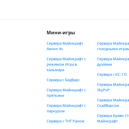
Мини-игры
Сервера Майнкрафт
Сервера Майнкра
Амонг Ас
голодными игра
Сервера Майнкрафт с
Сервера Майнкра
режимом Игра в
дуэлями
кальмара
Сервера с КС: ГО
Сервера с БедВарс
Сервера Майнкр
Сервера Майнкрафт с
SkyPvP
прятками
Сервера Майнкра
Сервера Майнкрафт с
СкайВарсом
паркуром
Сервера Браво Ст
Сервера с ТНТ Раном
Майнкрафт