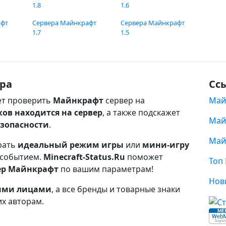
1.8
1.6
афт
Сервера Майнкрафт
Сервера Майнкрафт
1.7
1.5
ра
Сс
т проверить
Майнкрафт
сервер на
Май
ков находится на сервер
, а также подскажет
Май
езопасности
.
Май
рать
идеальный режим игры
или
мини-игру
 событием.
Minecraft-Status.Ru
поможет
Топ
ер Майнкрафт
по вашим параметрам!
Нов
ными лицами
, а все бренды и товарные знаки
их авторам.