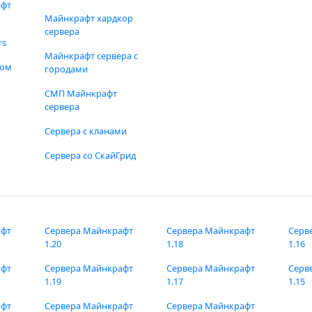
афт
Майнкрафт хардкор
сервера
rs
Майнкрафт сервера с
фом
городами
СМП Майнкрафт
сервера
Сервера с кланами
Сервера со СкайГрид
афт
Сервера Майнкрафт
Сервера Майнкрафт
Серв
1.20
1.18
1.16
афт
Сервера Майнкрафт
Сервера Майнкрафт
Серв
1.19
1.17
1.15
афт
Сервера Майнкрафт
Сервера Майнкрафт