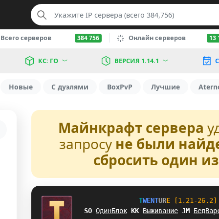
Всего серверов
Онлайн серверов
384 756
13 
КС: ГО
ВЕРСИЯ 1.14.1
С
Новые
С дуэлями
BoxPvP
Лучшие
Atern
Майнкрафт сервера
у
запросу
не были найд
сбросить один и
T
W
E
N
T
U
R
E
[1.21-26.2]
N@
ОдинБлок
O
L
Выживание
N
@
БедВар