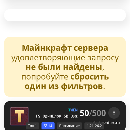
Майнкрафт сервера
удовлетворяющие запросу
не были найдены
,
попробуйте
сбросить
один из фильтров
.
50
/
500
T
W
E
N
T
U
R
E
[1.21-26.2] 
ZH
ОдинБлок
W
O
Выживание
W
G
БедВарс
\
]
А
play.twenture.ru
Топ 1
14
Выживание
1.21-26.2