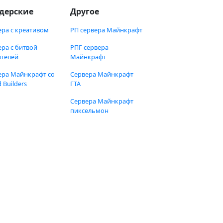
дерские
Другое
ера с креативом
РП сервера Майнкрафт
ера с битвой
РПГ сервера
ителей
Майнкрафт
ера Майнкрафт со
Сервера Майнкрафт
 Builders
ГТА
Сервера Майнкрафт
пиксельмон