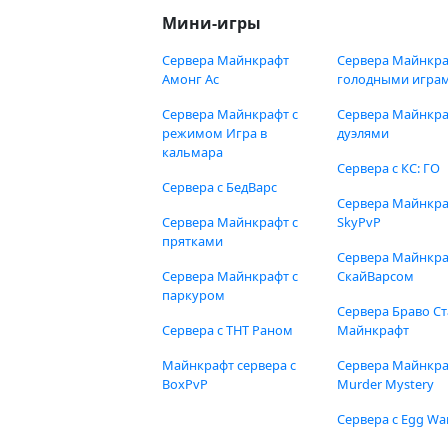
Мини-игры
Сервера Майнкрафт
Сервера Майнкра
Амонг Ас
голодными игра
Сервера Майнкрафт с
Сервера Майнкра
режимом Игра в
дуэлями
кальмара
Сервера с КС: ГО
Сервера с БедВарс
Сервера Майнкр
Сервера Майнкрафт с
SkyPvP
прятками
Сервера Майнкра
Сервера Майнкрафт с
СкайВарсом
паркуром
Сервера Браво Ст
Сервера с ТНТ Раном
Майнкрафт
Майнкрафт сервера с
Сервера Майнкр
BoxPvP
Murder Mystery
Сервера с Egg Wa