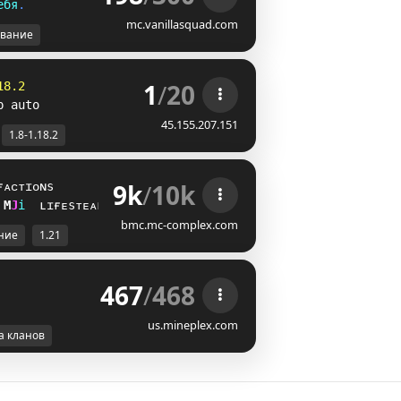
е
б
я
.
mc.vanillasquad.com
вание
1
/
20
18.2
p auto
45.155.207.151
1.8-1.18.2
9k
/
10k
ғᴀᴄᴛɪᴏɴs
@
_
i
ʟɪғᴇsᴛᴇᴀʟ
bmc.mc-complex.com
ние
1.21
467
/
468
us.mineplex.com
а кланов