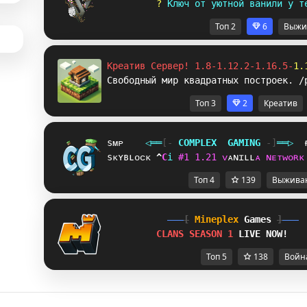
? 
К
л
ю
ч
о
т
у
ю
т
н
о
й
в
а
н
и
л
и
у
т
Топ 2
6
Выжи
Креатив Сервер! 1.8-1.12.2-1.16.5-
1.
Свободный мир квадратных построек. /
Топ 3
2
Креатив
sᴍᴘ
◁
═
═
[‐
C
O
M
P
L
E
X
G
A
M
I
N
G
‐]
═
═
▷
sᴋʏʙʟᴏᴄᴋ
E
O
i
#
1
1
.
2
1
ᴠ
ᴀ
ɴ
ɪ
ʟ
ʟ
ᴀ
ɴ
ᴇ
ᴛ
ᴡ
ᴏ
ʀ
ᴋ
Топ 4
139
Выжива
[
Mineplex
Games
]
CLANS SEASON 1 
LIVE NOW!
Топ 5
138
Войн