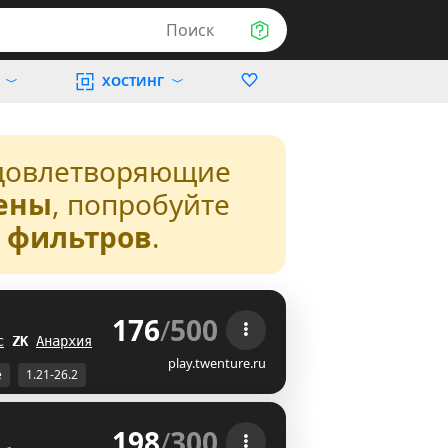
Поиск
ХОСТИНГ
довлетворяющие
ены
, попробуйте
з фильтров
.
176
/
500
 
с
Y
J
Анархия
FA
play.twenture.ru
е
1.21-26.2
198
/
300