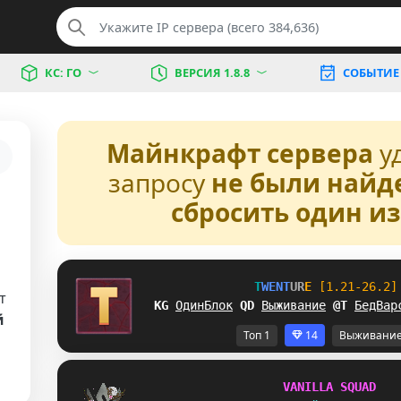
КС: ГО
ВЕРСИЯ 1.8.8
СОБЫТИЕ
Майнкрафт сервера
у
запросу
не были найд
сбросить один и
T
W
E
N
T
U
R
E
[1.21-26.2]
т
B^
ОдинБлок
[
]
Выживание
Y
X
БедВар
й
Топ 1
14
Выживани
V
A
N
I
L
L
A
S
Q
U
A
D