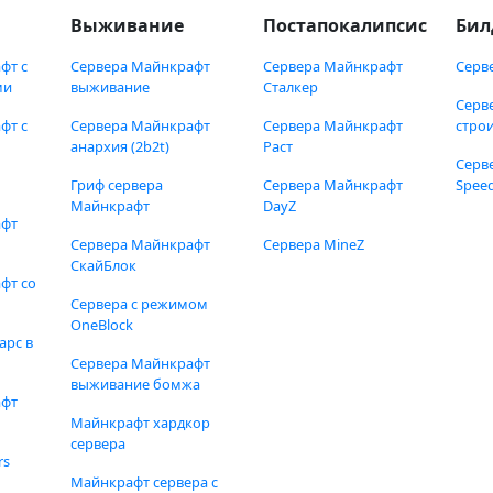
Выживание
Постапокалипсис
Бил
фт с
Сервера Майнкрафт
Сервера Майнкрафт
Серв
ми
выживание
Сталкер
Серв
фт с
Сервера Майнкрафт
Сервера Майнкрафт
стро
анархия (2b2t)
Раст
Серв
Гриф сервера
Сервера Майнкрафт
Speed
Майнкрафт
DayZ
афт
Сервера Майнкрафт
Сервера MineZ
СкайБлок
фт со
Сервера с режимом
OneBlock
арс в
Сервера Майнкрафт
выживание бомжа
афт
Майнкрафт хардкор
сервера
rs
Майнкрафт сервера с