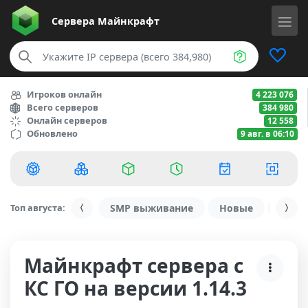
Сервера
Майнкрафт
Игроков онлайн
4 223 076
Всего серверов
384 980
Онлайн серверов
12 558
Обновлено
9 авг. в 06:10
Топ августа:
SMP выживание
Новые
С ду
Майнкрафт сервера с
КС ГО на версии 1.14.3