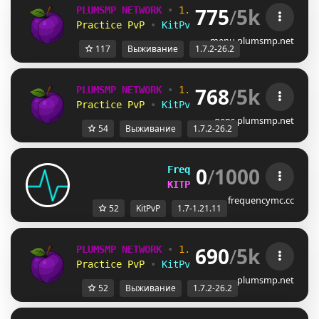
775
/
5k
PLUMSMP NETWORK
•
1.7.2 ➜ 26.2
•
Practice PvP
•
KitPvP
•
Lifesteal
•
Surviv
menu.plumsmp.net
117
Выживание
1.7.2-26.2
768
/
5k
PLUMSMP NETWORK
•
1.7.2 ➜ 26.2
•
Practice PvP
•
KitPvP
•
Lifesteal
•
Surviv
gens.plumsmp.net
54
Выживание
1.7.2-26.2
0
/
1000
FrequencyMC
[1.7-1.21.11]
KITPVP AND CHALLENGES
frequencymc.cc
52
KitPvP
1.7-1.21.11
690
/
5k
PLUMSMP NETWORK
•
1.7.2 ➜ 26.2
•
Practice PvP
•
KitPvP
•
Lifesteal
•
Surviv
plumsmp.net
52
Выживание
1.7.2-26.2