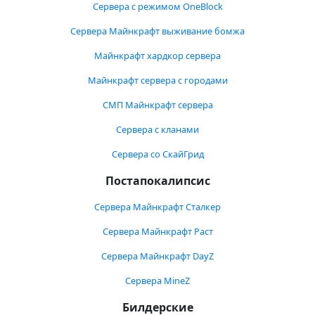
Сервера с режимом OneBlock
Сервера Майнкрафт выживание бомжа
Майнкрафт хардкор сервера
Майнкрафт сервера с городами
СМП Майнкрафт сервера
Сервера с кланами
Сервера со СкайГрид
Постапокалипсис
Сервера Майнкрафт Сталкер
Сервера Майнкрафт Раст
Сервера Майнкрафт DayZ
Сервера MineZ
Билдерские