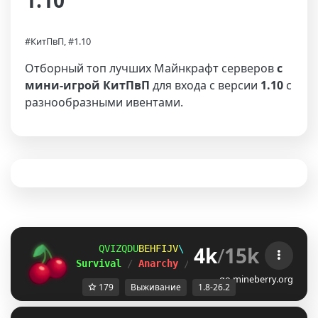
1.10
#КитПвП, #1.10
Отборный топ лучших Майнкрафт серверов
с
мини-игрой КитПвП
для входа с версии
1.10
с
разнообразными ивентами.
4k
/
15k
MQSKZLG
TSC]LJA
]
ＭＩＮＥ
ＢＥＲＲＹ 
⋆ 
1.8
Survival 
/ 
Anarchy 
/ 
BedWars 
/ 
SkyWars 
/ 
K
go.mineberry.org
179
Выживание
1.8-26.2