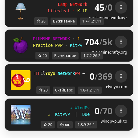
45
/
0
L
a
m
p
 N
e
t
w
o
r
k 
[1.7-1.21.11]
Lifesteal 
· 
KitPvP 
· 
Duels 
· 
Surviva
mc.lampnetwork.xyz
20
Выживание
1.7-1.21.11
704
/
5k
PLUMSMP NETWORK
•
1.7.2 ➜ 26.2
•
Practice PvP
•
KitPvP
•
Lifesteal
•
Surviv
play.minecrafty.org
20
Выживание
1.7.2-26.2
0
/
369
!
RI
El
Yoyo 
Network
OT
➜ 
discord.gg/H8racy6xE
elyoyo.com
20
СкайВарс
1.8-1.21.11
0
/
70
✦ 
WindPvP 
[
1.8.9-26.2
] 
✦
⚔  
KitPvP  
│  
Duels  
│  
Capture The 
windpvp.uk.to
20
Дуэль
1.8.9-26.2