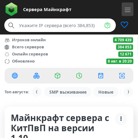
Сервера
Майнкрафт
Игроков онлайн
4 709 439
Всего серверов
384 853
Онлайн серверов
12 671
Обновлено
8 авг. в 20:20
Топ августа:
SMP выживание
Новые
С ду
Майнкрафт сервера с
КитПвП на версии