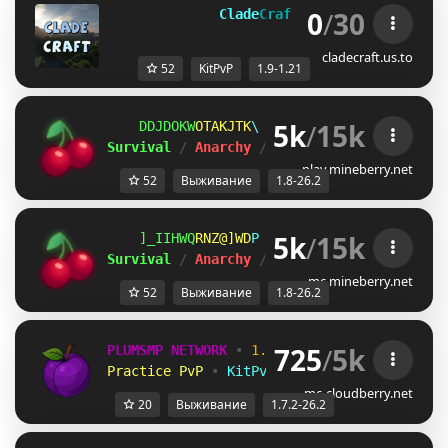
0
/
30
              Clade
Craft 
[
1.9-1.21
]
ᴛᴏᴡɴʏ 
cladecraft.us.to
52
KitPvP
1.9-1.21
5k
/
15k
K^AQ]K[
_FSFRSC
J
ＭＩＮＥ
ＢＥＲＲＹ 
⋆ 
1.8
Survival 
/ 
Anarchy 
/ 
BedWars 
/ 
SkyWars 
/ 
K
play.mineberry.net
52
Выживание
1.8-26.2
5k
/
15k
ZSHZKHO
\UKEUQI
I
ＭＩＮＥ
ＢＥＲＲＹ 
⋆ 
1.8
Survival 
/ 
Anarchy 
/ 
BedWars 
/ 
SkyWars 
/ 
K
mc.mineberry.net
52
Выживание
1.8-26.2
725
/
5k
PLUMSMP NETWORK
•
1.7.2 ➜ 26.2
•
Practice PvP
•
KitPvP
•
Lifesteal
•
Surviv
mc-cloudberry.net
20
Выживание
1.7.2-26.2