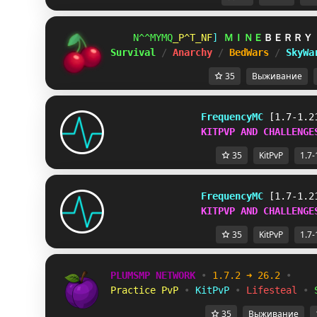
KKCRCCX
^[FUHUY
U
ＭＩＮＥ
ＢＥＲＲＹ
Survival 
/ 
Anarchy 
/ 
BedWars 
/ 
SkyWa
35
Выживание
FrequencyMC
[1.7-1.2
KITPVP AND CHALLENGE
35
KitPvP
1.7-
FrequencyMC
[1.7-1.2
KITPVP AND CHALLENGE
35
KitPvP
1.7-
PLUMSMP NETWORK
•
1.7.2 ➜ 26.2
•
Practice PvP
•
KitPvP
•
Lifesteal
•
35
Выживание