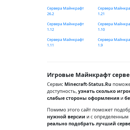
Сервера Майнкрафт
Сервера Майнкр
26.2
1.21
Сервера Майнкрафт
Сервера Майнкр
1.12
1.10
Сервера Майнкрафт
Сервера Майнкр
1.11
1.9
Игровые Майнкрафт серве
Сервис
Minecraft-Status.Ru
поможе
доступность,
узнать сколько игро
слабые стороны оформления
и
б
Помимо этого сайт поможет подоб
нужной версии
и с определенным
реально подобрать лучший серв