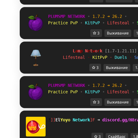
PLUMSMP NETWORK
•
1.7.2 ➜ 26.2
•
Practice PvP
•
KitPvP
•
Lifesteal
•
3
Выживание
1
L
a
m
p
 N
e
t
w
o
r
k 
[1.7-1.21.11]
Lifesteal 
· 
KitPvP 
· 
Duels 
· 
S
3
Выживание
1
PLUMSMP NETWORK
•
1.7.2 ➜ 26.2
•
Practice PvP
•
KitPvP
•
Lifesteal
•
3
Выживание
1
!
EH
El
Yoyo 
Network
LE
➜ 
discord.gg/H8r
3
СкайВарс
1.