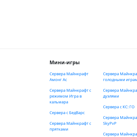
Мини-игры
Сервера Майнкрафт
Сервера Майнкра
Амонг Ас
голодными игра
Сервера Майнкрафт с
Сервера Майнкра
режимом Игра в
дуэлями
кальмара
Сервера с КС: ГО
Сервера с БедВарс
Сервера Майнкр
Сервера Майнкрафт с
SkyPvP
прятками
Сервера Майнкра