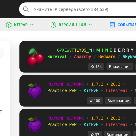
KITPVP
ВЕРСИЯ 1.16.5
СОБЫТИ
DMSMF\J
G@KSPWA
C
ＭＩＮＥ
ＢＥＲＲＹ
Survival 
/ 
Anarchy 
/ 
BedWars 
/ 
SkyWa
134
Выживание
PLUMSMP NETWORK
•
1.7.2 ➜ 26.2
•
Practice PvP
•
KitPvP
•
Lifesteal
•
100
Выживание
т
PLUMSMP NETWORK
•
1.7.2 ➜ 26.2
•
Practice PvP
•
KitPvP
•
Lifesteal
•
37
Выживание