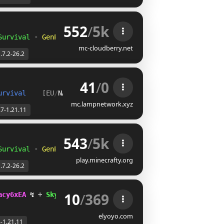
552
/
5k
Survival
•
GenPVP
mc-cloudberry.net
.7.2-26.2
41
/
0
urvival    
[EU
/
NA
]
mc.lampnetwork.xyz
.7-1.21.11
543
/
5k
Survival
•
GenPVP
play.minecrafty.org
.7.2-26.2
10
/
369
acy6xEA
↯ 
+ 
Skywars 
+ 
FullPvP 
+ 
KitPvP 
☆ 
[1.8 - 1.21.11]
elyoyo.com
8-1.21.11