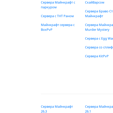
Сервера Майнкрафт с
СкайВарсом
паркуром
Сервера Браво Ст
Сервера с ТНТ Раном
Майнкрафт
Майнкрафт сервера с
Сервера Майнкр
BoxPvP
Murder Mystery
Сервера с Egg Wa
Сервера со спли
Сервера KitPvP
Сервера Майнкрафт
Сервера Майнкр
26.3
26.1