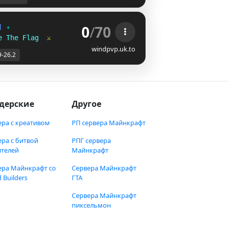
0
/
70
] 
✦
e The Flag  
⚔
windpvp.uk.to
9-26.2
дерские
Другое
ера с креативом
РП сервера Майнкрафт
ера с битвой
РПГ сервера
ителей
Майнкрафт
ера Майнкрафт со
Сервера Майнкрафт
 Builders
ГТА
Сервера Майнкрафт
пиксельмон