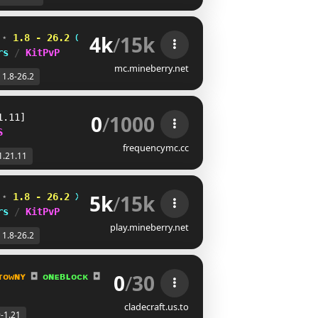
4k
/
15k
 
⋆ 
1.8 - 26.2
RNPZE[L
TNTDCN]
^
rs 
/ 
KitPvP
mc.mineberry.net
1.8-26.2
0
/
1000
1.11]
S
frequencymc.cc
1.21.11
5k
/
15k
 
⋆ 
1.8 - 26.2
UXYT^FL
XA]BDYY
G
rs 
/ 
KitPvP
play.mineberry.net
1.8-26.2
0
/
30
ᴛᴏᴡɴʏ 
◘ 
ᴏɴᴇʙʟᴏᴄᴋ 
◘ 
ᴋɪᴛᴘᴠᴘ
(Now 1.21!)
cladecraft.us.to
9-1.21