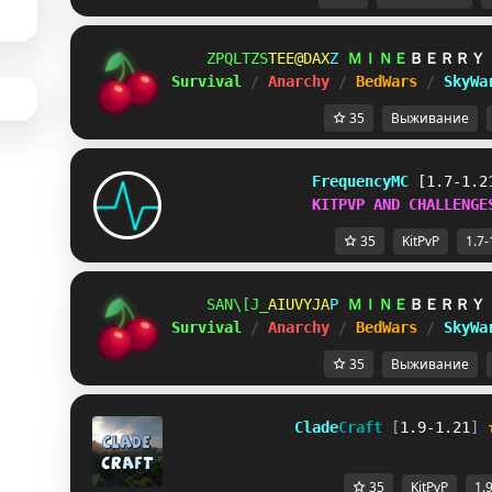
EZPWCVM
OQY]IPV
J
ＭＩＮＥ
ＢＥＲＲＹ
Survival 
/ 
Anarchy 
/ 
BedWars 
/ 
SkyWa
35
Выживание
FrequencyMC
[1.7-1.2
KITPVP AND CHALLENGE
35
KitPvP
1.7-
NDBAUT@
FTWPYSJ
Z
ＭＩＮＥ
ＢＥＲＲＹ
Survival 
/ 
Anarchy 
/ 
BedWars 
/ 
SkyWa
35
Выживание
              Clade
Craft 
[
1.9-1.21
]
35
KitPvP
1.