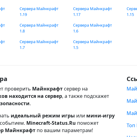
афт
Сервера Майнкрафт
Сервера Майнкрафт
Серв
1.19
1.17
1.15
афт
Сервера Майнкрафт
Сервера Майнкрафт
1.8
1.6
афт
Сервера Майнкрафт
Сервера Майнкрафт
1.7
1.5
ра
Сс
т проверить
Майнкрафт
сервер на
Май
ков находится на сервер
, а также подскажет
Май
езопасности
.
Май
рать
идеальный режим игры
или
мини-игру
 событием.
Minecraft-Status.Ru
поможет
Топ
ер Майнкрафт
по вашим параметрам!