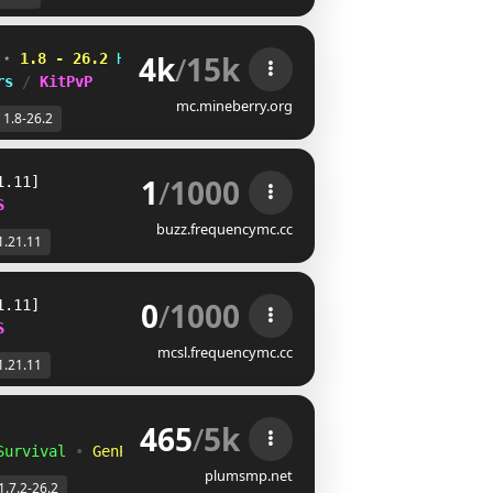
4k
/
15k
 
⋆ 
1.8 - 26.2
OTVNUNG
WR]OIL]
V
rs 
/ 
KitPvP
mc.mineberry.org
1.8-26.2
1
/
1000
1.11]
S
buzz.frequencymc.cc
1.21.11
0
/
1000
1.11]
S
mcsl.frequencymc.cc
1.21.11
465
/
5k
Survival
•
GenPVP
plumsmp.net
1.7.2-26.2