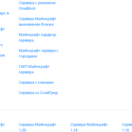
Сервера с режимом
OneBlock
арс в
Сервера Майнкрафт
выживание бомжа
афт
Майнкрафт хардкор
сервера
rs
Майнкрафт сервера с
фом
городами
СМП Майнкрафт
сервера
Сервера с кланами
Сервера со СкайГрид
афт
Сервера Майнкрафт
Сервера Майнкрафт
Серв
1.20
1.18
1.16