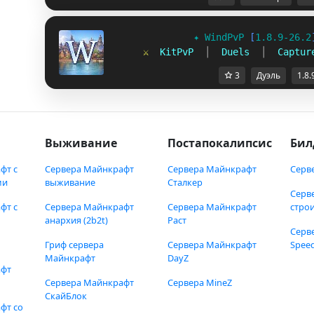
✦ 
WindPvP 
[
1.8.9-26.2
⚔  
KitPvP  
│  
Duels  
│  
Captur
3
Дуэль
1.8.
Выживание
Постапокалипсис
Бил
фт с
Сервера Майнкрафт
Сервера Майнкрафт
Серв
ми
выживание
Сталкер
Серв
фт с
Сервера Майнкрафт
Сервера Майнкрафт
стро
анархия (2b2t)
Раст
Серв
Гриф сервера
Сервера Майнкрафт
Speed
Майнкрафт
DayZ
афт
Сервера Майнкрафт
Сервера MineZ
СкайБлок
фт со