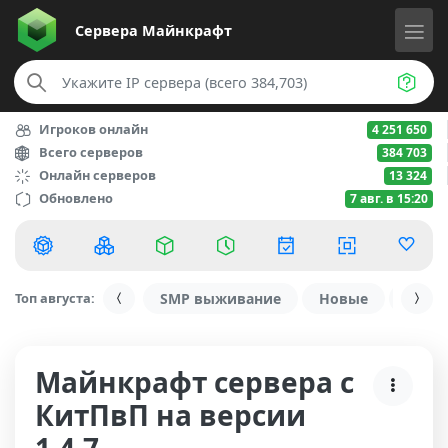
Сервера
Майнкрафт
Игроков онлайн
4 251 650
Всего серверов
384 703
Онлайн серверов
13 324
Обновлено
7 авг. в 15:20
Топ августа:
SMP выживание
Новые
С ду
Майнкрафт сервера с
КитПвП на версии