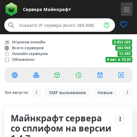
Сервера
Майнкрафт
Игроков онлайн
3 853 265
Всего серверов
384 998
Онлайн серверов
12 495
Обновлено
9 авг. в 10:20
Топ августа:
SMP выживание
Новые
С ду
Майнкрафт сервера
со сплифом на версии