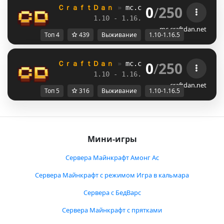
0
/
250
ＣｒａｆｔＤａｎ 
» 
mc.craftdan.net
//  
Выж
1.10 - 1.16.5         
//     
RPG
mc.craftdan.net
Топ 4
439
Выживание
1.10-1.16.5
0
/
250
ＣｒａｆｔＤａｎ 
» 
mc.craftdan.net
//  
Выж
1.10 - 1.16.5         
//     
RPG
craftdan.net
Топ 5
316
Выживание
1.10-1.16.5
Мини-игры
Сервера Майнкрафт Амонг Ас
Сервера Майнкрафт с режимом Игра в кальмара
Сервера с БедВарс
Сервера Майнкрафт с прятками