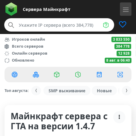
Сервера
Майнкрафт
Игроков онлайн
3 833 550
Всего серверов
384 778
Онлайн серверов
12 928
Обновлено
8 авг. в 06:40
Топ августа:
SMP выживание
Новые
С ду
Майнкрафт сервера с
ГТА на версии 1.4.7