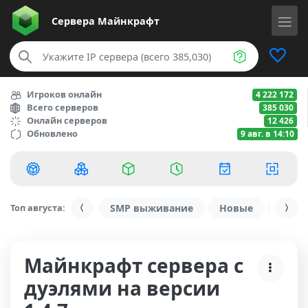
Сервера
Майнкрафт
Игроков онлайн
4 222 172
Всего серверов
385 030
Онлайн серверов
12 426
Обновлено
9 авг. в 14:10
Топ августа:
SMP выживание
Новые
С ду
Майнкрафт сервера с
дуэлями на версии