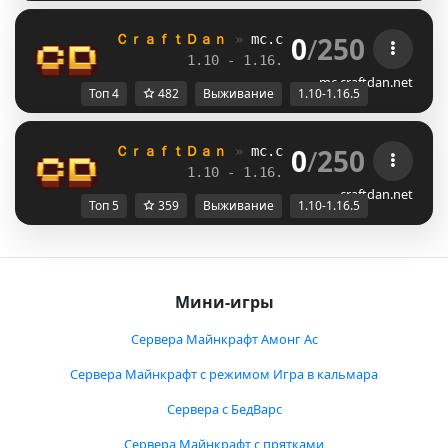
0
/
250
ＣｒａｆｔＤａｎ 
» 
mc.craftdan.net
//  
Выж
1.10 - 1.16.5         
//     
RPG
mc.craftdan.net
Топ 4
482
Выживание
1.10-1.16.5
0
/
250
ＣｒａｆｔＤａｎ 
» 
mc.craftdan.net
//  
Выж
1.10 - 1.16.5         
//     
RPG
craftdan.net
Топ 5
359
Выживание
1.10-1.16.5
Мини-игры
Сервера Майнкрафт Амонг Ас
Сервера Майнкрафт с режимом Игра в кальмара
Сервера с БедВарс
Сервера Майнкрафт с прятками