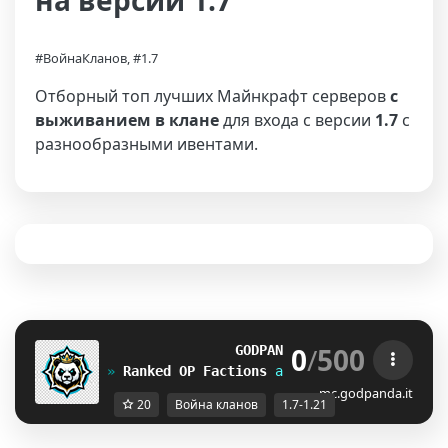
на версии 1.7
#ВойнаКланов, #1.7
Отборный топ лучших Майнкрафт серверов
с
выживанием в клане
для входа с версии
1.7
с
разнообразными ивентами.
0
/
500
G
O
D
P
A
N
D
A
N
E
T
W
O
R
K
[1.7 - 1.
» 
Ranked OP Factions
aperta in fase 
Beta
mc.godpanda.it
20
Война кланов
1.7-1.21