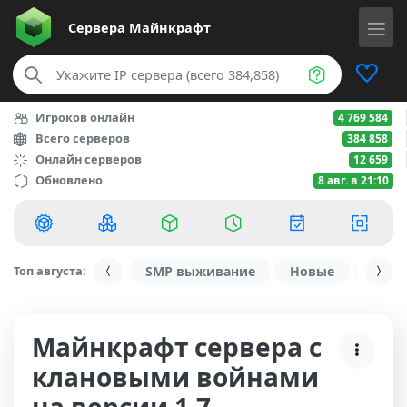
Сервера
Майнкрафт
Игроков онлайн
4 769 584
Всего серверов
384 858
Онлайн серверов
12 659
Обновлено
8 авг. в 21:10
Топ августа:
SMP выживание
Новые
С ду
Майнкрафт сервера с
клановыми войнами