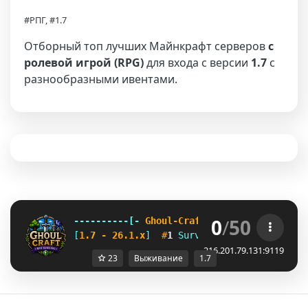
#РПГ, #1.7
Отборный топ лучших Майнкрафт серверов
с
ролевой игрой (RPG)
для входа с версии
1.7
с
разнообразными ивентами.
0
/
50
----------[-
 Ghoul-Craft 
-]----------
[
1.7 - 26.1.x
]  
#
1 
Survival RPG Server
216.201.79.131:9119
23
Выживание
1.7