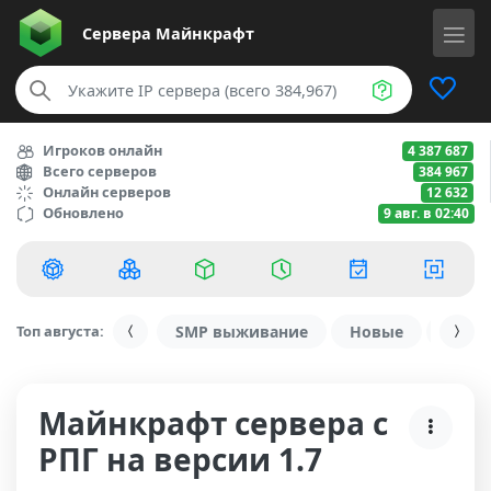
Сервера
Майнкрафт
Игроков онлайн
4 387 687
Всего серверов
384 967
Онлайн серверов
12 632
Обновлено
9 авг. в 02:40
Топ августа:
SMP выживание
Новые
С ду
Майнкрафт сервера с
РПГ на версии 1.7