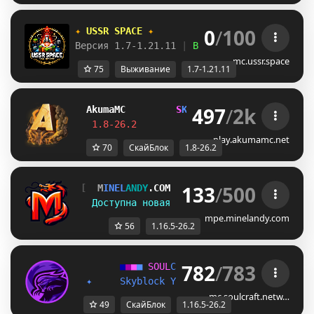
0
/
100
✦ 
USSR SPACE 
✦
Версия 1.7-1.21.11 
| 
Выживание 
| 
Приваты 
|
mc.ussr.space
75
Выживание
1.7-1.21.11
497
/
2k
Akuma
MC
S
K
Y
B
L
O
C
K
J
U
S
T
R
E
L
E
A
S
E
D
!
1.8-26.2         
Join Now
┃ 
discord.gg/
play.akumamc.net
70
СкайБлок
1.8-26.2
133
/
500
[
M
I
N
E
L
A
N
D
Y
.COM
]
 - 
1.21.1
 / 1.16.5-26.
Д
о
с
т
у
п
н
а 
н
о
в
а
я 
в
е
р
с
и
я
!
 - 
Minecraft 26.2
mpe.minelandy.com
56
1.16.5-26.2
782
/
783
■
■
■
■
S
O
U
L
C
R
A
F
T
•
1.16.5
/
26.2
■
■
■
■
✦
S
k
y
b
l
o
c
k
Y
e
n
i
S
e
z
o
n
A
k
t
i
f
!
✦
mc.soulcraft.netw…
49
СкайБлок
1.16.5-26.2