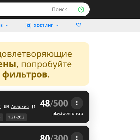
Поиск
Е
ХОСТИНГ
довлетворяющие
ены
, попробуйте
з фильтров
.
48
/
500
 
с
J
W
Анархия
J^
play.twenture.ru
е
1.21-26.2
80
/
300