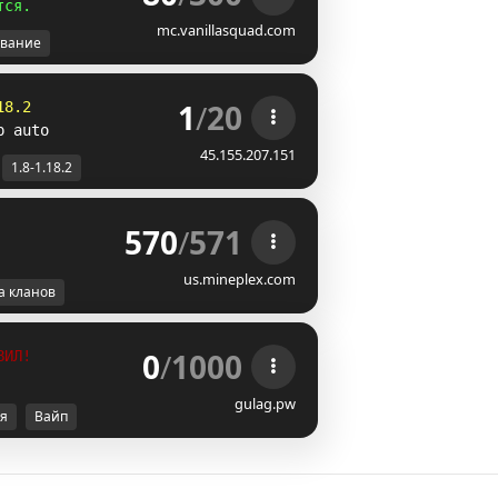
т
с
я
.
mc.vanillasquad.com
вание
1
/
20
18.2
p auto
45.155.207.151
1.8-1.18.2
570
/
571
us.mineplex.com
а кланов
0
/
1000
ВИЛ!
gulag.pw
я
Вайп