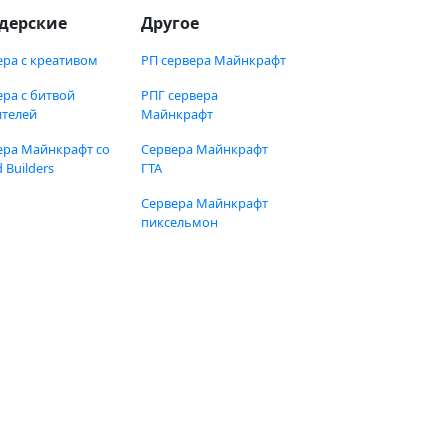
дерские
Другое
ера с креативом
РП сервера Майнкрафт
ера с битвой
РПГ сервера
ителей
Майнкрафт
ера Майнкрафт со
Сервера Майнкрафт
 Builders
ГТА
Сервера Майнкрафт
пиксельмон