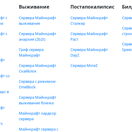
Выживание
Постапокалипсис
Бил
фт с
Сервера Майнкрафт
Сервера Майнкрафт
Серв
ми
выживание
Сталкер
Серв
фт с
Сервера Майнкрафт
Сервера Майнкрафт
стро
анархия (2b2t)
Раст
Серв
Гриф сервера
Сервера Майнкрафт
Speed
Майнкрафт
DayZ
афт
Сервера Майнкрафт
Сервера MineZ
СкайБлок
фт со
Сервера с режимом
OneBlock
арс в
Сервера Майнкрафт
выживание бомжа
афт
Майнкрафт хардкор
сервера
rs
Майнкрафт сервера с