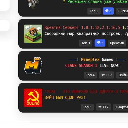
? 
Р
е
с
е
п
ш
е
н
с
п
а
в
н
а
у
ж
е
у
л
ы
б
а
е
Топ 2
6
Выжи
Креатив Сервер! 1.8-1.12.2-1.16.5-
1.
Свободный мир квадратных построек. /
Топ 3
2
Креатив
[
Mineplex
Games
]
CLANS SEASON 1 
LIVE NOW!
Топ 4
119
Войн
ГУЛАГ - ЭТО АНАРХИЯ БЕЗ ДОНАТА И ПРА
ВАЙП БЫЛ ОДИН РАЗ!
Топ 5
117
Анархи