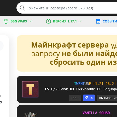
EGG WARS
ВЕРСИЯ 1.17.1
СОБЫТИ
Майнкрафт сервера
у
запросу
не были найд
сбросить один и
T
W
E
N
T
U
R
E
[1.21-26.2]
FY
ОдинБлок
Z
O
Выживание
K
R
БедВар
т
Топ 1
14
Выживани
s
V
A
N
I
L
L
A
S
Q
U
A
D