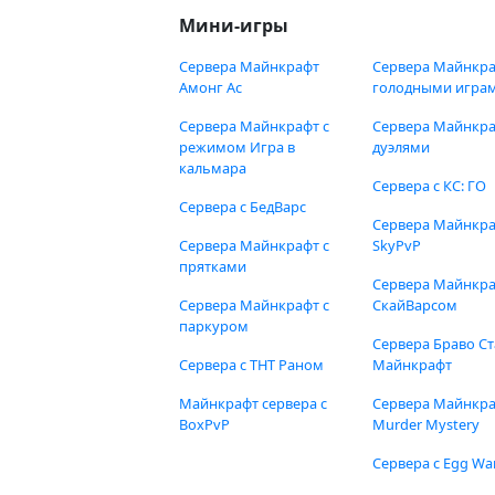
Мини-игры
Сервера Майнкрафт
Сервера Майнкра
Амонг Ас
голодными игра
Сервера Майнкрафт с
Сервера Майнкра
режимом Игра в
дуэлями
кальмара
Сервера с КС: ГО
Сервера с БедВарс
Сервера Майнкр
Сервера Майнкрафт с
SkyPvP
прятками
Сервера Майнкра
Сервера Майнкрафт с
СкайВарсом
паркуром
Сервера Браво Ст
Сервера с ТНТ Раном
Майнкрафт
Майнкрафт сервера с
Сервера Майнкр
BoxPvP
Murder Mystery
Сервера с Egg Wa