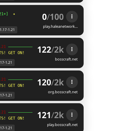
0
/
100
21+]  
✦                             
Survival 
| 
OneBlock
play.haleanetwork…
1.17-1.21
122
/
2k
.21 
╮
TS! GET ON!
bosscraft.net
.17-1.21
120
/
2k
.21 
╮
TS! GET ON!
org.bosscraft.net
.17-1.21
121
/
2k
.21 
╮
TS! GET ON!
play.bosscraft.net
.17-1.21