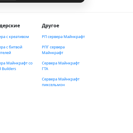
дерские
Другое
ера с креативом
РП сервера Майнкрафт
ера с битвой
РПГ сервера
ителей
Майнкрафт
ера Майнкрафт со
Сервера Майнкрафт
 Builders
ГТА
Сервера Майнкрафт
пиксельмон