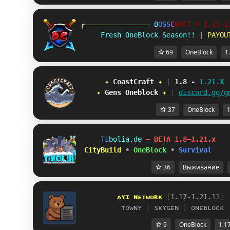
╭
B
O
S
S
C
R
A
F
T
☺ 1.17-1
Fresh OneBlock Season!!
 | 
PAYOU
69
OneBlock
1
✦ 
C
o
a
s
t
C
r
a
f
t
✦ 
| 
1.8 
- 
1.21.X
✦ 
G
e
n
s
O
n
e
b
l
o
c
k
✦ 
| 
discord.gg/g
37
OneBlock
1
T
i
b
o
l
i
a
.
d
e
– BETA 1.8–1.21.x
 CityBuild
•
OneBlock
•
Survival
36
Выживание
ᴀʏɪ ɴᴇᴛᴡᴏʀᴋ 
[
1.17-1.21.11
]
ᴛᴏᴡɴʏ 
| 
sᴋʏɢᴇɴ 
| 
ᴏɴᴇʙʟᴏᴄᴋ
9
OneBlock
1.1