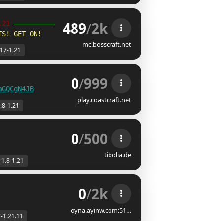
489
/
2k
.21 
╮
TS! GET ON!
mc.bosscraft.net
.17-1.21
0
/
999
mGQCgN4JB
play.coastcraft.net
.8-1.21
0
/
500
tibolia.de
1.8-1.21
0
/
2k
oyna.ayinw.com:51…
7-1.21.11