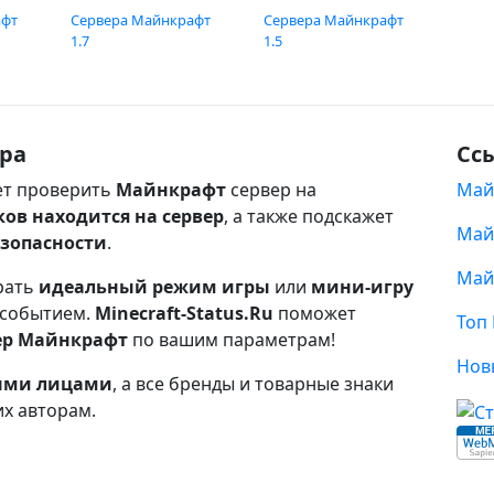
афт
Сервера Майнкрафт
Сервера Майнкрафт
1.7
1.5
ра
Сс
т проверить
Майнкрафт
сервер на
Май
ков находится на сервер
, а также подскажет
Май
езопасности
.
Май
рать
идеальный режим игры
или
мини-игру
 событием.
Minecraft-Status.Ru
поможет
Топ
ер Майнкрафт
по вашим параметрам!
Нов
ными лицами
, а все бренды и товарные знаки
их авторам.