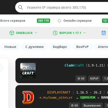
Всего серверов
Онлайн серверов
385 170
12 
ONEBLOCK
ВЕРСИЯ 1.17.1
Новые
С дуэлями
БедВарс
BoxPvP
Atern
              Clade
Craft 
[
1.9-1.21
]
69
KitPvP
1.
☄
D
I
S
P
L
A
Y
C
R
A
F
T
∫ 
1.16.5 - 26.2 
∫ 
ᴠ
ᴋ
.
ʀ
ᴜ
/
ɢ
ᴀ
ᴍ
ᴇ
_
ᴅ
ɪ
ѕ
ᴘ
ʟ
ᴀ
ʏ
☁ ОДИНБЛОК 
⚔ ВАН
69
Выживание
1