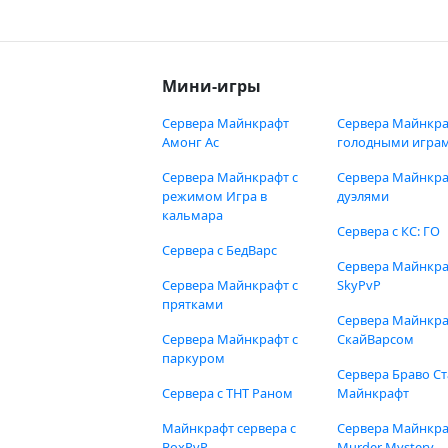
Мини-игры
Сервера Майнкрафт
Сервера Майнкра
Амонг Ас
голодными игра
Сервера Майнкрафт с
Сервера Майнкра
режимом Игра в
дуэлями
кальмара
Сервера с КС: ГО
Сервера с БедВарс
Сервера Майнкр
Сервера Майнкрафт с
SkyPvP
прятками
Сервера Майнкра
Сервера Майнкрафт с
СкайВарсом
паркуром
Сервера Браво Ст
Сервера с ТНТ Раном
Майнкрафт
Майнкрафт сервера с
Сервера Майнкр
BoxPvP
Murder Mystery