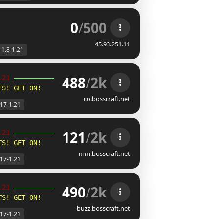
0
/
500
45.93.251.11
1.8-1.21
488
/
2k
.21 
╮
TS! GET ON!
co.bosscraft.net
.17-1.21
121
/
2k
.21 
╮
TS! GET ON!
mm.bosscraft.net
.17-1.21
490
/
2k
.21 
╮
TS! GET ON!
buzz.bosscraft.net
.17-1.21