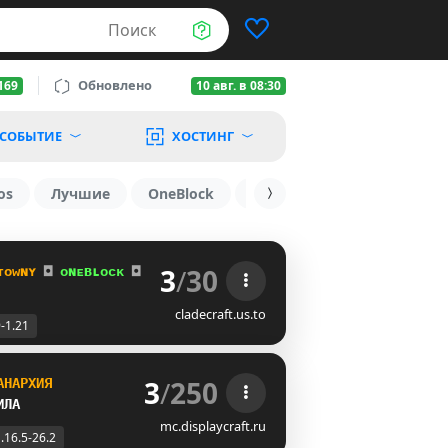
Поиск
Обновлено
169
10 авг. в 08:30
СОБЫТИЕ
ХОСТИНГ
os
Лучшие
OneBlock
1.19.3
1.16
1.8.2
3
/
30
ᴛᴏᴡɴʏ 
◘ 
ᴏɴᴇʙʟᴏᴄᴋ 
◘ 
ᴋɪᴛᴘᴠᴘ
(Now 1.21!)
cladecraft.us.to
9-1.21
3
/
250
АНАРХИЯ
ИЛА 
mc.displaycraft.ru
.16.5-26.2