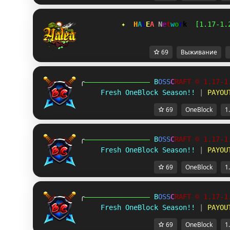
✦  
H
A
L
E
A 
N
e
t
w
o
r
k  
[1.17-1.
69
Выживание
╭
B
O
S
S
C
R
A
F
T
☺ 1.17-1
Fresh OneBlock Season!!
 | 
PAYOU
69
OneBlock
1
╭
B
O
S
S
C
R
A
F
T
☺ 1.17-1
Fresh OneBlock Season!!
 | 
PAYOU
69
OneBlock
1
╭
B
O
S
S
C
R
A
F
T
☺ 1.17-1
Fresh OneBlock Season!!
 | 
PAYOU
69
OneBlock
1