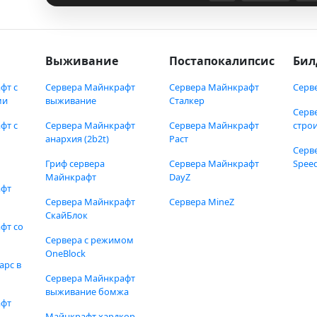
Выживание
Постапокалипсис
Бил
фт с
Сервера Майнкрафт
Сервера Майнкрафт
Серв
ми
выживание
Сталкер
Серв
фт с
Сервера Майнкрафт
Сервера Майнкрафт
стро
анархия (2b2t)
Раст
Серв
Гриф сервера
Сервера Майнкрафт
Speed
Майнкрафт
DayZ
афт
Сервера Майнкрафт
Сервера MineZ
СкайБлок
фт со
Сервера с режимом
OneBlock
арс в
Сервера Майнкрафт
выживание бомжа
афт
Майнкрафт хардкор