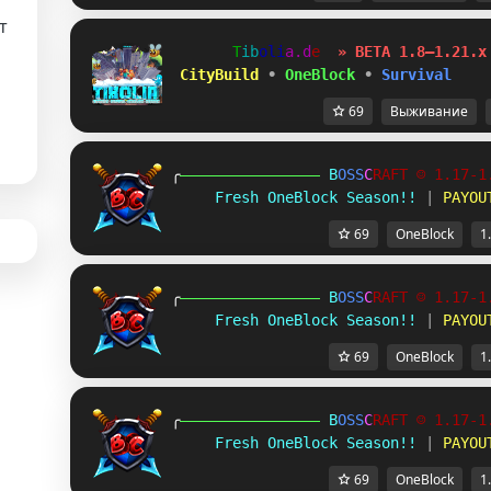
т
T
i
b
o
l
i
a
.
d
e
» BETA 1.8–1.21.x
 CityBuild
•
OneBlock
•
Survival
69
Выживание
╭
B
O
S
S
C
R
A
F
T
☺ 1.17-1
Fresh OneBlock Season!!
 | 
PAYOU
69
OneBlock
1
╭
B
O
S
S
C
R
A
F
T
☺ 1.17-1
Fresh OneBlock Season!!
 | 
PAYOU
69
OneBlock
1
╭
B
O
S
S
C
R
A
F
T
☺ 1.17-1
Fresh OneBlock Season!!
 | 
PAYOU
69
OneBlock
1