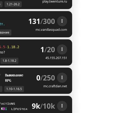
play.twenture.ru
е
1.21-26.2
131
/
300
ё
т
.
mc.vanillasquad.com
вание
1
/
20
6.5-
1.18.2
ло?
45.155.207.151
1.8-1.18.2
0
/
250
/  
Выживание
   
RPG
mc.craftdan.net
е
1.10-1.16.5
9k
/
10k
ғᴀᴄᴛɪᴏɴs
[
_
i
ʟɪғᴇsᴛᴇᴀʟ