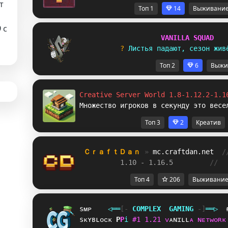
т
Топ 1
14
Выживани
9
с
V
A
N
I
L
L
A
S
Q
U
A
D
? 
Л
и
с
т
ь
я
п
а
д
а
ю
т
,
с
е
з
о
н
ж
и
в
Топ 2
6
Выжи
Creative Server World 1.8-1.12.2-1.1
Множество игроков в секунду это весе
Топ 3
2
Креатив
ＣｒａｆｔＤａｎ 
» 
mc.craftdan.net
/
1.10 - 1.16.5         
//  
Топ 4
206
Выживани
sᴍᴘ
◁
═
═
[‐
C
O
M
P
L
E
X
G
A
M
I
N
G
‐]
═
═
▷
sᴋʏʙʟᴏᴄᴋ
C
R
i
#
1
1
.
2
1
ᴠ
ᴀ
ɴ
ɪ
ʟ
ʟ
ᴀ
ɴ
ᴇ
ᴛ
ᴡ
ᴏ
ʀ
ᴋ