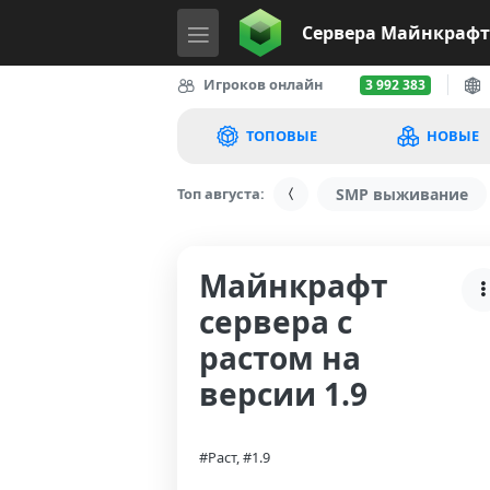
Сервера
Майнкрафт
Игроков онлайн
3 992 383
ТОПОВЫЕ
НОВЫЕ
Топ августа:
SMP выживание
Майнкрафт
сервера с
растом на
версии 1.9
#Раст, #1.9