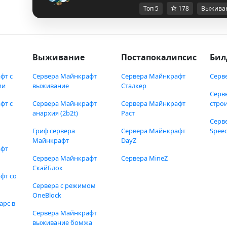
Топ 5
178
Выжива
Выживание
Постапокалипсис
Бил
фт с
Сервера Майнкрафт
Сервера Майнкрафт
Серв
ми
выживание
Сталкер
Серв
фт с
Сервера Майнкрафт
Сервера Майнкрафт
стро
анархия (2b2t)
Раст
Серв
Гриф сервера
Сервера Майнкрафт
Speed
Майнкрафт
DayZ
афт
Сервера Майнкрафт
Сервера MineZ
СкайБлок
фт со
Сервера с режимом
OneBlock
арс в
Сервера Майнкрафт
выживание бомжа