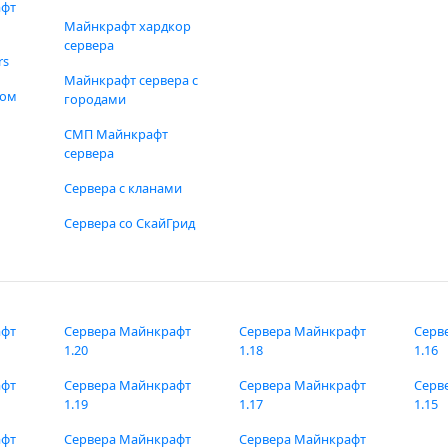
афт
Майнкрафт хардкор
сервера
rs
Майнкрафт сервера с
фом
городами
СМП Майнкрафт
сервера
Сервера с кланами
Сервера со СкайГрид
афт
Сервера Майнкрафт
Сервера Майнкрафт
Серв
1.20
1.18
1.16
афт
Сервера Майнкрафт
Сервера Майнкрафт
Серв
1.19
1.17
1.15
афт
Сервера Майнкрафт
Сервера Майнкрафт