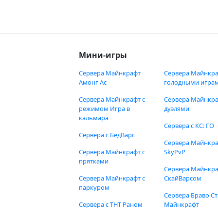
Мини-игры
Сервера Майнкрафт
Сервера Майнкра
Амонг Ас
голодными игра
Сервера Майнкрафт с
Сервера Майнкра
режимом Игра в
дуэлями
кальмара
Сервера с КС: ГО
Сервера с БедВарс
Сервера Майнкр
Сервера Майнкрафт с
SkyPvP
прятками
Сервера Майнкра
Сервера Майнкрафт с
СкайВарсом
паркуром
Сервера Браво Ст
Сервера с ТНТ Раном
Майнкрафт