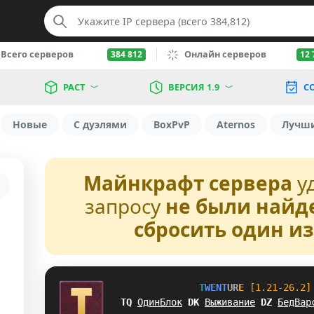
Всего серверов
Онлайн серверов
384 812
12 
РАСТ
ВЕРСИЯ 1.9
С
Новые
С дуэлями
BoxPvP
Aternos
Лучш
Майнкрафт сервера
у
запросу
не были найд
сбросить один и
T
W
E
N
T
U
R
E
[1.21-26.2]
BL
ОдинБлок
H
G
Выживание
W
I
БедВар