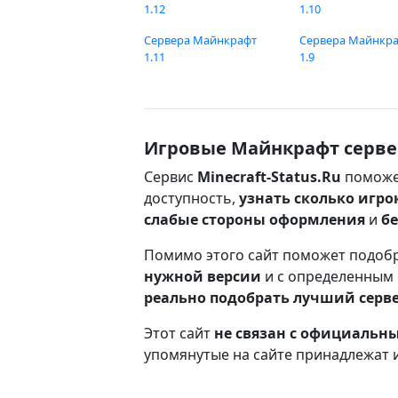
1.12
1.10
Сервера Майнкрафт
Сервера Майнкр
1.11
1.9
Игровые Майнкрафт серве
Сервис
Minecraft-Status.Ru
поможе
доступность,
узнать сколько игро
слабые стороны оформления
и
б
Помимо этого сайт поможет подоб
нужной версии
и с определенным
реально подобрать лучший серв
Этот сайт
не связан с официаль
упомянутые на сайте принадлежат 