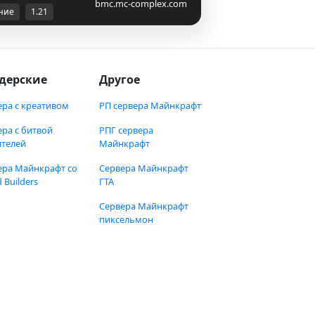
bmc.mc-complex.com
ние
1.21
дерские
Другое
ера с креативом
РП сервера Майнкрафт
ера с битвой
РПГ сервера
ителей
Майнкрафт
ера Майнкрафт со
Сервера Майнкрафт
 Builders
ГТА
Сервера Майнкрафт
пиксельмон