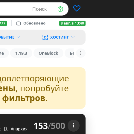
Поиск
Обновлено
777
8 авг. в 13:40
ОБЫТИЕ
ХОСТИНГ
ие
1.19.3
OneBlock
БедВарс
1.16
1.8.2
довлетворяющие
ены
, попробуйте
з фильтров
.
153
/
500
 
с
A
I
Анархия
YA