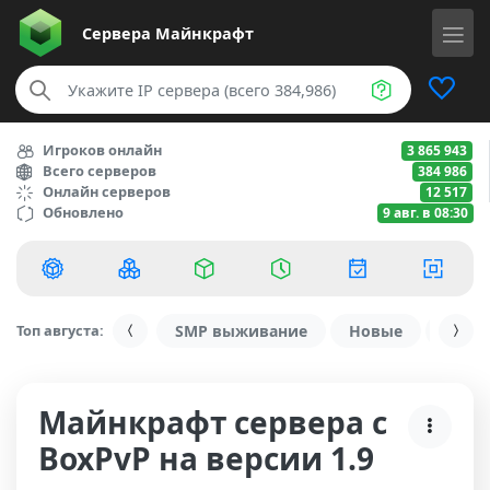
Сервера
Майнкрафт
Игроков онлайн
3 865 943
Всего серверов
384 986
Онлайн серверов
12 517
Обновлено
9 авг. в 08:30
Топ августа:
SMP выживание
Новые
С ду
Майнкрафт сервера с
BoxPvP на версии 1.9