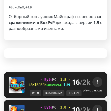
#БоксПвП, #1.9
Отборный топ лучших Майнкрафт серверов
со
сражениями в BoxPvP
для входа с версии
1.9
с
разнообразными ивентами.
16
/
2k
« B
y
t
e
MC 
1.8 - 1.21 
✭
✭
✭
✭
✭  
»   
U_JAIWQFN
ꜱ
ᴜ
ʀ
ᴠ
ɪ
ᴠ
ᴀ
ʟ 
VMUMIOQ
ᴀ
ɴ
ᴀ
ʀ
x
ɪ
ʏ
ᴀ 
G]YJIXD
play.quarx.uz
58
Выживание
1.8-1.21
10
/
2k
« B
y
t
e
MC 
1.8 - 1.21 
✭
✭
✭
✭
✭  
»   