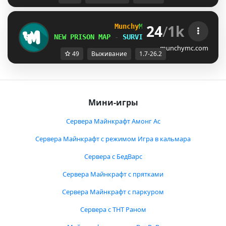
24
/
1k
Munchy
MC
-
[
1.7-26.2
]
NEW PRISON MAP
-
SURVIVAL S6 AUG 8th
munchymc.com
49
Выживание
1.7-26.2
Мини-игры
Сервера Майнкрафт Амонг Ас
Сервера Майнкрафт с режимом Игра в кальмара
Сервера с БедВарс
Сервера Майнкрафт с прятками
Сервера Майнкрафт с паркуром
Сервера с ТНТ Раном