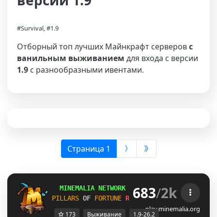
версии 1.9
#Survival, #1.9
Отборный топ лучших Майнкрафт серверов
с
ванильным выживанием
для входа с версии
1.9
с разнообразными ивентами.
(выбрана)
Страница 1
683
/
2k
MINEMALIA NETWORK
1.9-26.2
 |
SUMMER SALE
PILLARS
OF 
FORTUNE
RELEASE!
SURVIVAL
26.2
play.minemalia.org
173
Выживание
1.9-26.2