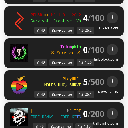
4
/
100
PELAR 
>> 
MC 1.9 - 26.2 
Survival, Creative, Võistlused!
mc.pelar.ee
49
Выживание
1.9-26.2
0
/
100
             Trium
phia 
[1.8 / 1.20.x]
⛏ Survival
⛏           
☁ Parkour
mcdailyblock.com
49
Выживание
1.8-1.20
5
/
500
-----
| 
PlayUHC 
|
-----
[1.8 - 26.1]
MOLES UHC, SURVIVAL GAMES 
+ 
MORE
playuhc.net
49
Выживание
1.8-26.1
0
/
200
|               
M
C
.
T
R
I
L
L
I
U
M
H
Q
.
C
O
M   
1.8-1.
F
R
E
E
R
A
N
K
S
|
F
R
E
E
K
I
T
S
|
M
C
M
M
O
|
S
U
R
V
I
V
A
L
mc.trilliumhq.com
49
Выживание
1.8-1.19