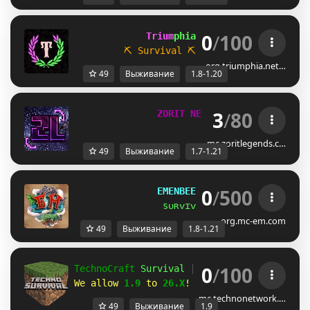
0
/
100
             Trium
phia 
[1.8 / 1.20.x]
⛏ Survival
⛏           
☁ Parkour
org.triumphia.net…
49
Выживание
1.8-1.20
3
/
80
Z
O
R
I
T
N
E
T
W
O
R
K
[
1
.
7
-
1
.
2
1
+
]
mc.zoritlegends.c…
49
Выживание
1.7-1.21
0
/
500
EMENBEE REALMS
[
1.8 ➠ 1.21
]
sᴜʀᴠɪᴠᴀʟ ʜᴀs ʙᴇᴇɴ ʀᴇʟᴇᴀsᴇᴅ
org.mc-em.com
49
Выживание
1.8-1.21
0
/
100
TechnoCraft 
Survival 
|  
Hello, 
player!
We allow 
1.9
 to 
26.X
!
mc.technonetwork.…
49
Выживание
1.9