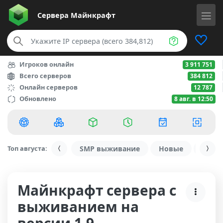
Сервера
Майнкрафт
Игроков онлайн
3 911 751
Всего серверов
384 812
Онлайн серверов
12 787
Обновлено
8 авг. в 12:50
Топ августа:
SMP выживание
Новые
С ду
Майнкрафт сервера с
выживанием на