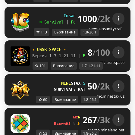
1000
/
2k
             InsanityCraft 
|| 
1.8 - 26.1
   ☻ 
Survival 
| 
Factions 
| 
Skyblock 
| 
Free
menu.insanitycraf…
113
Выживание
1.8-26.1
8
/
100
✦ 
USSR SPACE 
✦
Версия 1.7-1.21.11 
| 
Выживание 
| 
Приваты 
|
mc.ussr.space
101
Выживание
1.7-1.21.11
50
/
2k
MINE
STAX 
Serveri 
[1.8-26.1]
SURVIVAL
: 
KATTA YANGILANISH!
mc.minestax.uz
60
Выживание
1.8-26.1
267
/
3k
ᴍɪ
ɴᴇ
ʟᴀ
ɴᴅ 
ɴᴇᴛᴡᴏʀᴋ 
☀ 
1.8 - 
ʙᴇᴅᴡᴀʀꜱ 
⇆ 
ꜱᴜʀᴠɪᴠᴀʟ ꜱᴍᴘ 
⇆ 
ꜱᴋʏʙʟᴏᴄᴋ 
promo.mineland.net
53
Выживание
1.8-26.2