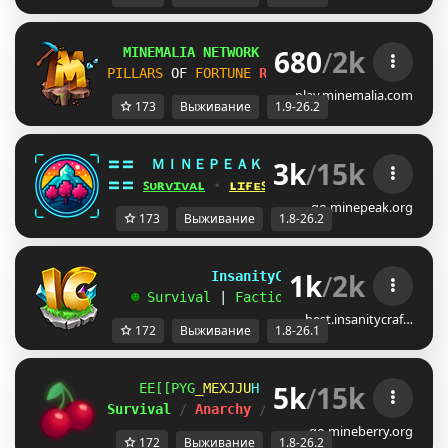
680
/
2k
MINEMALIA NETWORK
1.9-26.2
 |
SUMMER SALE
PILLARS
OF 
FORTUNE
RELEASE!
SURVIVAL
26.2
play.minemalia.com
173
Выживание
1.9-26.2
3k
/
15k
〓〓  
ＭＩＮＥＰＥＡＫ 
¤ 
1.8 - 26.2 
¤ 
LYL^JDE
〓〓 
ꜱᴜʀᴠɪᴠᴀʟ
 ⋆ 
ʟɪғᴇꜱᴛᴇᴀʟ
 ⋆ 
ʙᴇᴅᴡᴀʀꜱ
 ⋆ 
ᴅᴜᴇʟꜱ
go.minepeak.org
173
Выживание
1.8-26.2
1k
/
2k
             InsanityCraft 
|| 
1.8 - 26.1
   ☻ 
Survival 
| 
Factions 
| 
Skyblock 
| 
Free
best.insanitycraf…
172
Выживание
1.8-26.1
5k
/
15k
LUYV]KZ
WCA_N_O
R
ＭＩＮＥ
ＢＥＲＲＹ 
⋆ 
1.8
Survival 
/ 
Anarchy 
/ 
BedWars 
/ 
SkyWars 
/ 
K
go.mineberry.org
172
Выживание
1.8-26.2