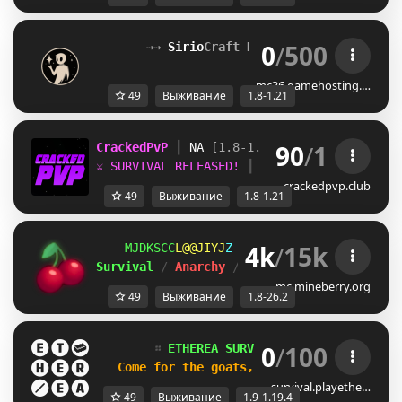
0
/
500
⇢⇢ 
Sirio
Craft Network
[1.8–1.21+]
 ⇠
mc36.gamehosting.…
49
Выживание
1.8-1.21
90
/
1
CrackedPvP 
┃ 
NA 
[1.8-1.21
]
⚔ SURVIVAL RELEASED! 
┃ 
discord.gg/crackedp
crackedpvp.club
49
Выживание
1.8-1.21
4k
/
15k
AKOPCB^
VG^H\LZ
[
ＭＩＮＥ
ＢＥＲＲＹ 
⋆ 
1.8
Survival 
/ 
Anarchy 
/ 
BedWars 
/ 
SkyWars 
/ 
K
mc.mineberry.org
49
Выживание
1.8-26.2
0
/
100
        ።
 ETHEREA SURVIVAL
[1.9-1.19.4]
 ።
Come for the goats, stay for adventure!
survival.playethe…
49
Выживание
1.9-1.19.4