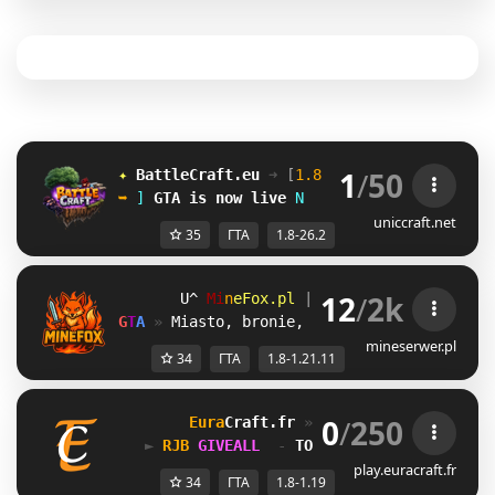
1
/
50
✦ 
BattleCraft.eu
➜ 
[
1.8 - 26.2
]
 ✦
➥ 
J
GTA
is now live
E
uniccraft.net
35
ГТА
1.8-26.2
12
/
2k
@O
M
i
n
e
F
o
x
.
p
l
| 
1.8.x - 1.21.11 
OF
G
T
A
» 
Miasto, bronie, pojazdy i wielka akc
mineserwer.pl
34
ГТА
1.8-1.21.11
0
/
250
Eura
Craft
.fr 
» 
GTA, Training 
[1.8➠
► 
VVK
GIVEALL 
 - 
TOUS LES DIMANCHE 
20H0
play.euracraft.fr
34
ГТА
1.8-1.19