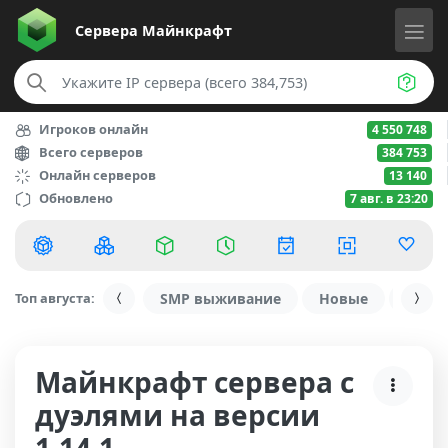
Сервера
Майнкрафт
Игроков онлайн
4 550 748
Всего серверов
384 753
Онлайн серверов
13 140
Обновлено
7 авг. в 23:20
Топ августа:
SMP выживание
Новые
С ду
Майнкрафт сервера с
дуэлями на версии