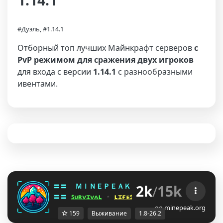
1.14.1
#Дуэль, #1.14.1
Отборный топ лучших Майнкрафт серверов
с
PvP режимом для сражения двух игроков
для входа с версии
1.14.1
с разнообразными
ивентами.
2k
/
15k
〓〓  
ＭＩＮＥＰＥＡＫ 
¤ 
1.8 - 26.2 
¤ 
BUOFQG[
〓〓 
ꜱᴜʀᴠɪᴠᴀʟ
 ⋆ 
ʟɪғᴇꜱᴛᴇᴀʟ
 ⋆ 
ʙᴇᴅᴡᴀʀꜱ
 ⋆ 
ᴅᴜᴇʟꜱ
go.minepeak.org
159
Выживание
1.8-26.2