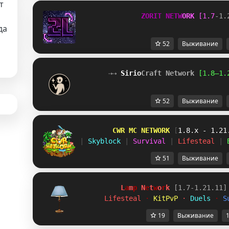
т
Z
O
R
I
T
N
E
T
W
O
R
K
[
1
.
7
-
1
.
да
52
Выживание
⇢⇢ 
Sirio
Craft Network
[1.8–1.
52
Выживание
        CWR MC NETWORK 
[
1.8.x - 1.21
| 
Skyblock 
| 
Survival 
| 
Lifesteal 
| 
51
Выживание
L
a
m
p
 N
e
t
w
o
r
k 
[1.7-1.21.11]
Lifesteal 
· 
KitPvP 
· 
Duels 
· 
S
19
Выживание
1