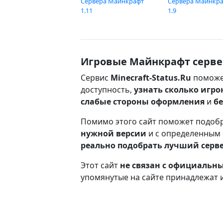
Сервера Майнкрафт
Сервера Майнкр
1.11
1.9
Игровые Майнкрафт серве
Сервис
Minecraft-Status.Ru
поможе
доступность,
узнать сколько игро
слабые стороны оформления
и
б
Помимо этого сайт поможет подоб
нужной версии
и с определенным
реально подобрать лучший серв
Этот сайт
не связан с официаль
упомянутые на сайте принадлежат 