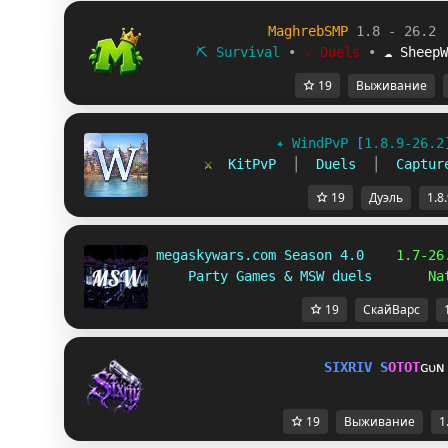
MaghrebSMP
1.8 - 26.2
⛏ Survival
∙
⚔ Duels
∙
☁ SheepW
19
Выживание
✦ 
WindPvP 
[
1.8.9-26.2
⚔  
KitPvP  
│  
Duels  
│  
Captur
19
Дуэль
1.8
megaskywars.com Season 4.0  
  1.7-26
Party Games & MSW duels       
Na
19
СкайВарс
S
I
X
R
I
V
S
O
T
O
T
ɢᴜɴ
19
Выживание
1