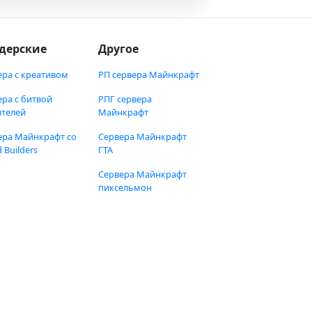
дерские
Другое
ера с креативом
РП сервера Майнкрафт
ера с битвой
РПГ сервера
ителей
Майнкрафт
ера Майнкрафт со
Сервера Майнкрафт
 Builders
ГТА
Сервера Майнкрафт
пиксельмон