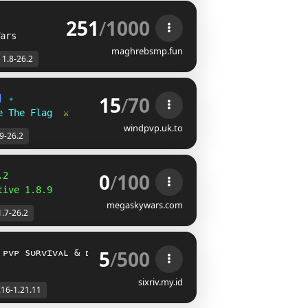
251
/
1000
ars
maghrebsmp.fun
1.8-26.2
15
/
70
] 
✦
e The Flag  
⚔
windpvp.uk.to
.9-26.2
0
/
100
.2
tive 1.8.9
megaskywars.com
1.7-26.2
5
/
500
 ᴘᴠᴘ sᴜʀᴠɪᴠᴀʟ & ᴅᴜᴇʟ
[1.21.11 - 1.16]
sixriv.my.id
.16-1.21.11