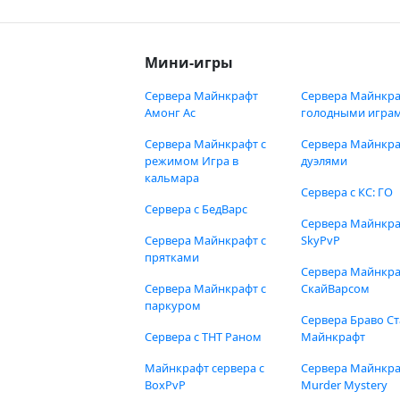
Мини-игры
Сервера Майнкрафт
Сервера Майнкра
Амонг Ас
голодными игра
Сервера Майнкрафт с
Сервера Майнкра
режимом Игра в
дуэлями
кальмара
Сервера с КС: ГО
Сервера с БедВарс
Сервера Майнкр
Сервера Майнкрафт с
SkyPvP
прятками
Сервера Майнкра
Сервера Майнкрафт с
СкайВарсом
паркуром
Сервера Браво Ст
Сервера с ТНТ Раном
Майнкрафт
Майнкрафт сервера с
Сервера Майнкр
BoxPvP
Murder Mystery