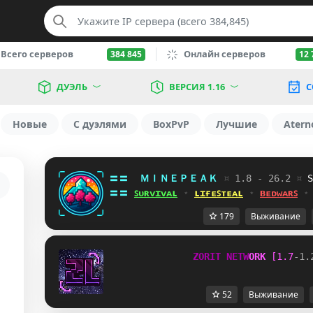
Всего серверов
Онлайн серверов
384 845
12 
ДУЭЛЬ
ВЕРСИЯ 1.16
С
Новые
С дуэлями
BoxPvP
Лучшие
Atern
〓〓  
ＭＩＮＥＰＥＡＫ 
¤ 
1.8 - 26.2 
¤ 
T
〓〓 
ꜱᴜʀᴠɪᴠᴀʟ
 ⋆ 
ʟɪғᴇꜱᴛᴇᴀʟ
 ⋆ 
ʙᴇᴅᴡᴀʀꜱ
 ⋆
179
Выживание
Z
O
R
I
T
N
E
T
W
O
R
K
[
1
.
7
-
1
.
52
Выживание