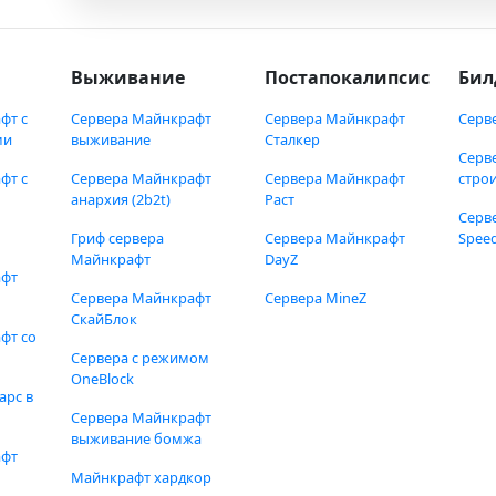
Выживание
Постапокалипсис
Бил
фт с
Сервера Майнкрафт
Сервера Майнкрафт
Серв
ми
выживание
Сталкер
Серв
фт с
Сервера Майнкрафт
Сервера Майнкрафт
стро
анархия (2b2t)
Раст
Серв
Гриф сервера
Сервера Майнкрафт
Speed
Майнкрафт
DayZ
афт
Сервера Майнкрафт
Сервера MineZ
СкайБлок
фт со
Сервера с режимом
OneBlock
арс в
Сервера Майнкрафт
выживание бомжа
афт
Майнкрафт хардкор