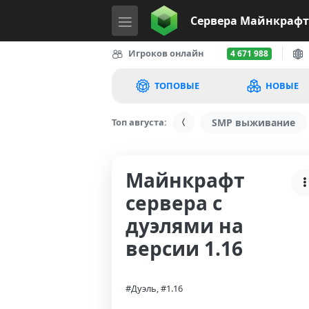
Сервера
Майнкрафт
Игроков онлайн
4 671 988
ТОПОВЫЕ
НОВЫЕ
Топ августа:
SMP выживание
Майнкрафт
сервера с
дуэлями на
версии 1.16
#Дуэль, #1.16