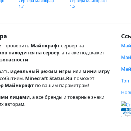
афт
Сервера Майнкрафт
Сервера Майнкрафт
1.7
1.5
ра
Сс
т проверить
Майнкрафт
сервер на
Май
ков находится на сервер
, а также подскажет
Май
езопасности
.
Май
рать
идеальный режим игры
или
мини-игру
 событием.
Minecraft-Status.Ru
поможет
Топ
ер Майнкрафт
по вашим параметрам!
Нов
ными лицами
, а все бренды и товарные знаки
их авторам.