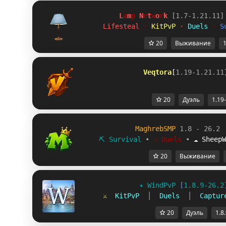
L
a
m
p
 N
e
t
w
o
r
k 
[1.7-1.21.11]
Lifesteal 
· 
KitPvP 
· 
Duels 
· 
S
20
Выживание
1
V
e
q
t
o
r
a
[
1.19-1.21.11
20
Дуэль
1.19
MaghrebSMP
1.8 - 26.2
⛏ Survival
∙
⚔ Duels
∙
☁ SheepW
20
Выживание
✦ 
WindPvP 
[
1.8.9-26.2
⚔  
KitPvP  
│  
Duels  
│  
Captur
20
Дуэль
1.8