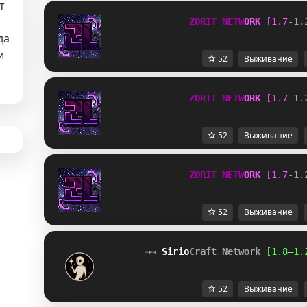
т
Z
O
R
I
T
N
E
T
W
O
R
K
[
1
.
7
-
1
.
да
и
52
Выживание
Z
O
R
I
T
N
E
T
W
O
R
K
[
1
.
7
-
1
.
52
Выживание
Z
O
R
I
T
N
E
T
W
O
R
K
[
1
.
7
-
1
.
52
Выживание
⇢⇢ 
Sirio
Craft Network
[1.8–1.
52
Выживание