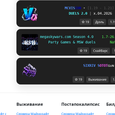
MCVIS
ION 
• 
[1.19 - 1.21]
DUELS 2.0 
| 
x.04.2026
19
Дуэль
1.1
megaskywars.com Season 4.0  
  1.7-26
Party Games & MSW duels       
Na
19
СкайВарс
S
I
X
R
I
V
S
O
T
O
T
ɢᴜɴ
19
Выживание
1
Выживание
Постапокалипсис
Бил
фт с
Сервера Майнкрафт
Сервера Майнкрафт
Серв