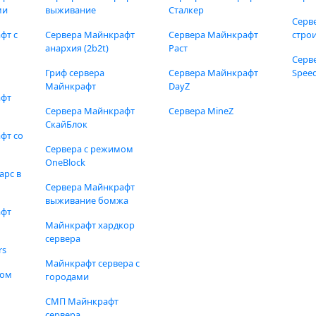
ми
выживание
Сталкер
Серв
фт с
Сервера Майнкрафт
Сервера Майнкрафт
стро
анархия (2b2t)
Раст
Серв
Гриф сервера
Сервера Майнкрафт
Speed
Майнкрафт
DayZ
афт
Сервера Майнкрафт
Сервера MineZ
СкайБлок
фт со
Сервера с режимом
OneBlock
арс в
Сервера Майнкрафт
выживание бомжа
афт
Майнкрафт хардкор
сервера
rs
Майнкрафт сервера с
фом
городами
СМП Майнкрафт
сервера