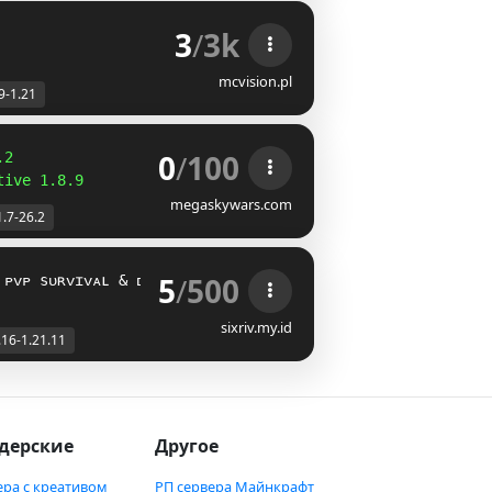
3
/
3k
mcvision.pl
9-1.21
0
/
100
.2
tive 1.8.9
megaskywars.com
1.7-26.2
5
/
500
 ᴘᴠᴘ sᴜʀᴠɪᴠᴀʟ & ᴅᴜᴇʟ
[1.21.11 - 1.16]
sixriv.my.id
.16-1.21.11
дерские
Другое
ера с креативом
РП сервера Майнкрафт