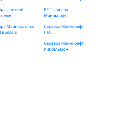
ера с битвой
РПГ сервера
ителей
Майнкрафт
ера Майнкрафт со
Сервера Майнкрафт
 Builders
ГТА
Сервера Майнкрафт
пиксельмон