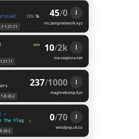
45
/
0
urvival    
[EU
/
NA
]
mc.lampnetwork.xyz
.7-1.21.11
10
/
2k
]
ᴅ
ᴜ
ᴇ
ʟ
ꜱ
?
ʀ
ᴛ
ᴘ
ꜰ
ɪ
ɢ
ʜ
ᴛ
ꜱ
☆ 
ꜰ
ꜰᴀ
ꜱ
me.veqtora.net
-1.21.11
237
/
1000
ars
maghrebsmp.fun
1.8-26.2
0
/
70
] 
✦
e The Flag  
⚔
windpvp.uk.to
.9-26.2