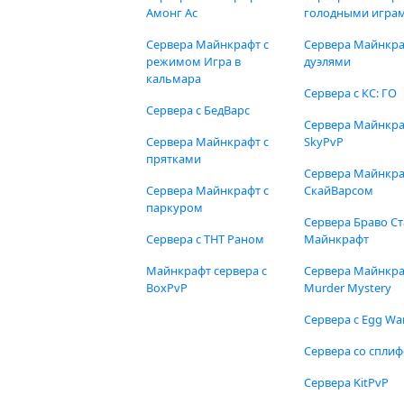
Амонг Ас
голодными игра
Сервера Майнкрафт с
Сервера Майнкра
режимом Игра в
дуэлями
кальмара
Сервера с КС: ГО
Сервера с БедВарс
Сервера Майнкр
Сервера Майнкрафт с
SkyPvP
прятками
Сервера Майнкра
Сервера Майнкрафт с
СкайВарсом
паркуром
Сервера Браво Ст
Сервера с ТНТ Раном
Майнкрафт
Майнкрафт сервера с
Сервера Майнкр
BoxPvP
Murder Mystery
Сервера с Egg Wa
Сервера со спли
Сервера KitPvP