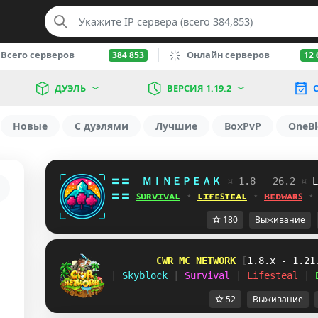
Всего серверов
Онлайн серверов
384 853
12 
ДУЭЛЬ
ВЕРСИЯ 1.19.2
С
Новые
С дуэлями
Лучшие
BoxPvP
OneBl
〓〓  
ＭＩＮＥＰＥＡＫ 
¤ 
1.8 - 26.2 
¤ 
\
〓〓 
ꜱᴜʀᴠɪᴠᴀʟ
 ⋆ 
ʟɪғᴇꜱᴛᴇᴀʟ
 ⋆ 
ʙᴇᴅᴡᴀʀꜱ
 ⋆
180
Выживание
        CWR MC NETWORK 
[
1.8.x - 1.21
| 
Skyblock 
| 
Survival 
| 
Lifesteal 
| 
52
Выживание