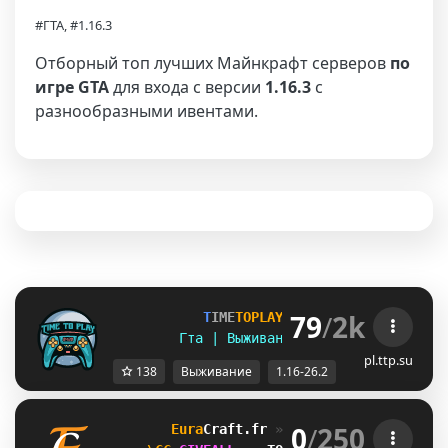
#ГТА, #1.16.3
Отборный топ лучших Майнкрафт серверов
по
игре GTA
для входа с версии
1.16.3
с
разнообразными ивентами.
79
/
2k
T
I
M
E
T
O
P
L
A
Y
▪ [
1
.
1
6
-
2
6
.
2
]
Гта | Выживание | Полит | Ивенты
pl.ttp.su
138
Выживание
1.16-26.2
0
/
250
Eura
Craft
.fr 
» 
GTA, Training 
[1.8➠