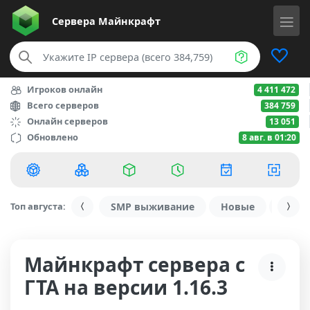
Сервера
Майнкрафт
Игроков онлайн
4 411 472
Всего серверов
384 759
Онлайн серверов
13 051
Обновлено
8 авг. в 01:20
Топ августа:
SMP выживание
Новые
С ду
Майнкрафт сервера с
ГТА на версии 1.16.3