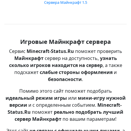
Сервера Майнкрафт 1.5
Игровые Майнкрафт сервера
Сервис
Minecraft-Status.Ru
поможет проверить
Майнкрафт
сервер на доступность,
узнать
сколько игроков находится на сервер
, а также
подскажет
слабые стороны оформления
и
безопасности
.
Помимо этого сайт поможет подобрать
идеальный режим игры
или
мини-игру нужной
версии
и с определенным событием.
Minecraft-
Status.Ru
поможет
реально подобрать лучший
сервер Майнкрафт
по вашим параметрам!
Этот сайт
не связан с официальными лицами
, а