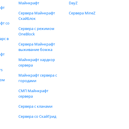
Майнкрафт
DayZ
афт
Сервера Майнкрафт
Сервера MineZ
СкайБлок
фт со
Сервера с режимом
OneBlock
арс в
Сервера Майнкрафт
выживание бомжа
афт
Майнкрафт хардкор
сервера
rs
Майнкрафт сервера с
фом
городами
СМП Майнкрафт
сервера
Сервера с кланами
Сервера со СкайГрид