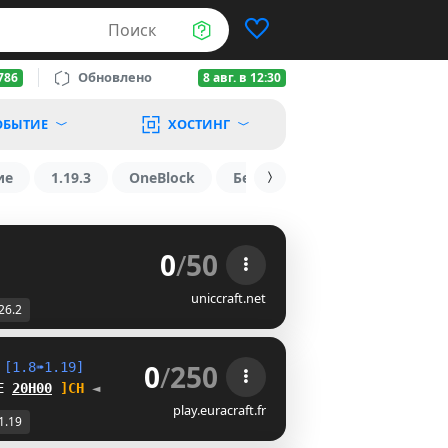
Поиск
Обновлено
786
8 авг. в 12:30
ОБЫТИЕ
ХОСТИНГ
ие
1.19.3
OneBlock
БедВарс
1.16
1.8.2
0
/
50
uniccraft.net
26.2
0
/
250
 
[1.8➠1.19]
E 
20H00
H\J
◄
play.euracraft.fr
1.19