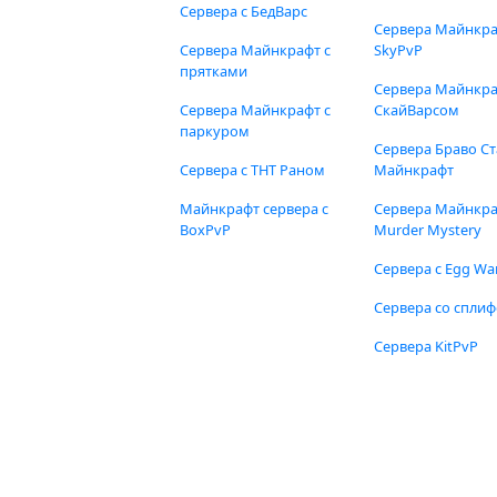
Сервера с БедВарс
Сервера Майнкр
Сервера Майнкрафт с
SkyPvP
прятками
Сервера Майнкра
Сервера Майнкрафт с
СкайВарсом
паркуром
Сервера Браво Ст
Сервера с ТНТ Раном
Майнкрафт
Майнкрафт сервера с
Сервера Майнкр
BoxPvP
Murder Mystery
Сервера с Egg Wa
Сервера со спли
Сервера KitPvP