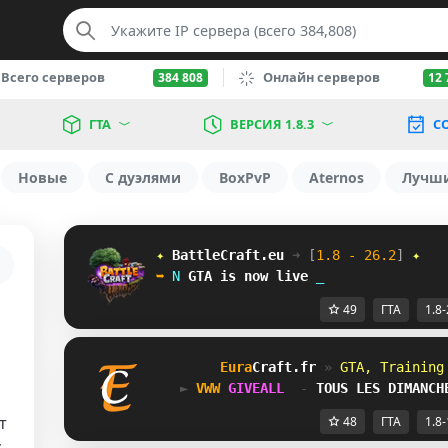
Всего серверов
Онлайн серверов
384 808
12 
ГТА
ВЕРСИЯ 1.8.3
С
Новые
С дуэлями
BoxPvP
Aternos
Лучш
✦ 
BattleCraft.eu
➜ 
[
1.8 - 26.2
]
 ✦
➥ 
K
GTA
is now live
E
49
ГТА
1.8-
Eura
Craft
.fr 
» 
GTA, Training
► 
U_S
GIVEALL 
 - 
TOUS LES DIMANCH
т
48
ГТА
1.8-
с