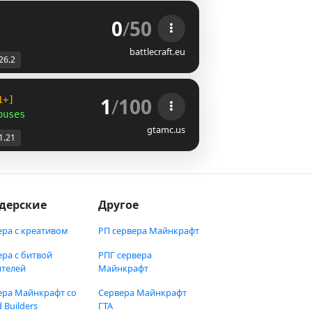
0
/
50
battlecraft.eu
26.2
1
/
100
1+]
ouses
gtamc.us
1.21
дерские
Другое
ера с креативом
РП сервера Майнкрафт
ера с битвой
РПГ сервера
ителей
Майнкрафт
ера Майнкрафт со
Сервера Майнкрафт
 Builders
ГТА