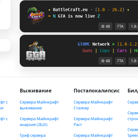
✦ 
BattleCraft.eu
➜ 
[
1.8 - 26.2
]
 ✦
➥ 
\
GTA
is now live
F
48
ГТА
1.8-
GTAMC 
Network 
> 
[1.8-1.2
Guns 
| 
Cops 
| 
Cars 
| 
H
48
ГТА
1.8-
Выживание
Постапокалипсис
Бил
фт с
Сервера Майнкрафт
Сервера Майнкрафт
Серв
ми
выживание
Сталкер
Серв
фт с
Сервера Майнкрафт
Сервера Майнкрафт
стро
анархия (2b2t)
Раст
Серв
Гриф сервера
Сервера Майнкрафт
Speed