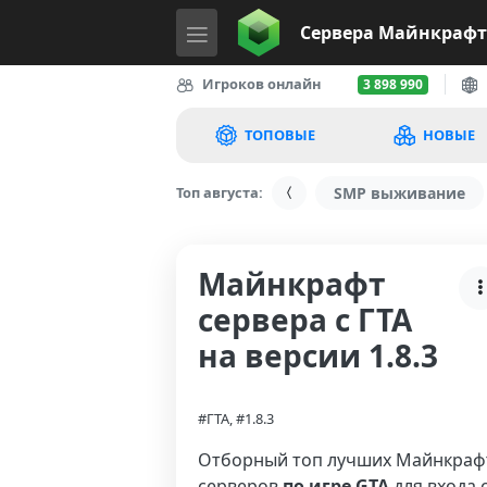
Сервера
Майнкрафт
Игроков онлайн
3 898 990
ТОПОВЫЕ
НОВЫЕ
Топ августа:
SMP выживание
Майнкрафт
сервера с ГТА
на версии 1.8.3
#ГТА, #1.8.3
Отборный топ лучших Майнкраф
серверов
по игре GTA
для входа 