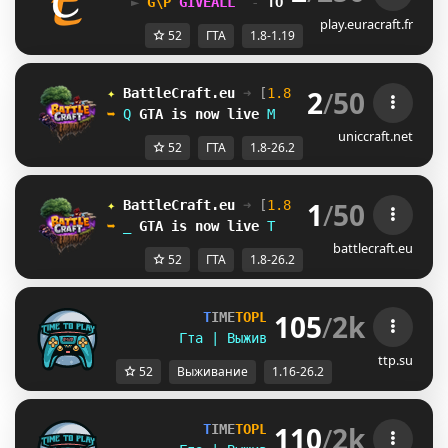
► 
KDY
GIVEALL 
 - 
TOUS LES DIMANCHE 
20H0
play.euracraft.fr
52
ГТА
1.8-1.19
2
/
50
✦ 
BattleCraft.eu
➜ 
[
1.8 - 26.2
]
 ✦
➥ 
E
GTA
is now live
X
uniccraft.net
52
ГТА
1.8-26.2
1
/
50
✦ 
BattleCraft.eu
➜ 
[
1.8 - 26.2
]
 ✦
➥ 
U
GTA
is now live
_
battlecraft.eu
52
ГТА
1.8-26.2
105
/
2k
T
I
M
E
T
O
P
L
A
Y
▪ [
1
.
1
6
-
2
6
.
2
]
Гта | Выживание | Полит | Ивенты
ttp.su
52
Выживание
1.16-26.2
110
/
2k
T
I
M
E
T
O
P
L
A
Y
▪ [
1
.
1
6
-
2
6
.
2
]