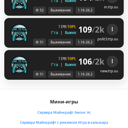
Гта | Выживание | Полит | Ивенты
in.ttp.su
52
Выживание
1.16-26.2
109
/
2k
T
I
M
E
T
O
P
L
A
Y
▪ [
1
.
1
6
-
2
6
.
2
]
Гта | Выживание | Полит | Ивенты
polit3.ttp.su
51
Выживание
1.16-26.2
106
/
2k
T
I
M
E
T
O
P
L
A
Y
▪ [
1
.
1
6
-
2
6
.
2
]
Гта | Выживание | Полит | Ивенты
new.ttp.su
51
Выживание
1.16-26.2
Мини-игры
Сервера Майнкрафт Амонг Ас
Сервера Майнкрафт с режимом Игра в кальмара