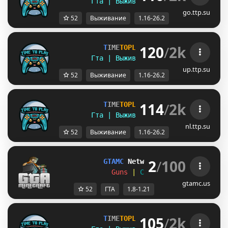
Гта | Выживание | Полит | Ивенты
go.ttp.su
52
Выживание
1.16-26.2
120
/
2k
T
I
M
E
T
O
P
L
A
Y
▪ [
1
.
1
6
-
2
6
.
2
]
Гта | Выживание | Полит | Ивенты
up.ttp.su
52
Выживание
1.16-26.2
114
/
2k
T
I
M
E
T
O
P
L
A
Y
▪ [
1
.
1
6
-
2
6
.
2
]
Гта | Выживание | Полит | Ивенты
nl.ttp.su
52
Выживание
1.16-26.2
2
/
100
GTAMC 
Network 
> 
[1.8-1.21+]
Guns 
| 
Cops 
| 
Cars 
| 
Houses
gtamc.us
52
ГТА
1.8-1.21
105
/
2k
T
I
M
E
T
O
P
L
A
Y
▪ [
1
.
1
6
-
2
6
.
2
]