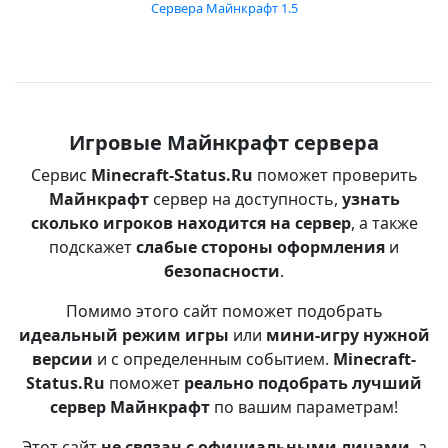
Сервера Майнкрафт 1.5
Игровые Майнкрафт сервера
Сервис
Minecraft-Status.Ru
поможет проверить
Майнкрафт
сервер на доступность,
узнать
сколько игроков находится на сервер
, а также
подскажет
слабые стороны оформления
и
безопасности
.
Помимо этого сайт поможет подобрать
идеальный режим игры
или
мини-игру нужной
версии
и с определенным событием.
Minecraft-
Status.Ru
поможет
реально подобрать лучший
сервер Майнкрафт
по вашим параметрам!
Этот сайт
не связан с официальными лицами
, а