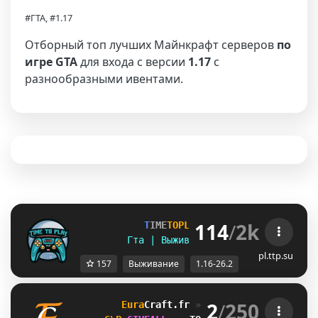
#ГТА, #1.17
Отборный топ лучших Майнкрафт серверов
по
игре GTA
для входа с версии
1.17
с
разнообразными ивентами.
114
/
2k
T
I
M
E
T
O
P
L
A
Y
▪ [
1
.
1
6
-
2
6
.
2
]
Гта | Выживание | Полит | Ивенты
pl.ttp.su
157
Выживание
1.16-26.2
2
/
250
Eura
Craft
.fr 
» 
GTA, Training 
[1.8➠