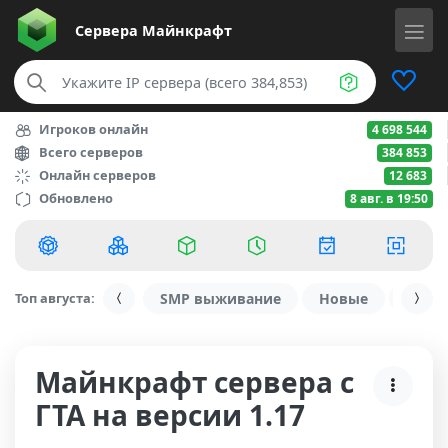
Сервера
Майнкрафт
Игроков онлайн
4 698 544
Всего серверов
384 853
Онлайн серверов
12 683
Обновлено
8 авг. в 19:50
Топ августа:
SMP выживание
Новые
С ду
Майнкрафт сервера с
ГТА на версии 1.17