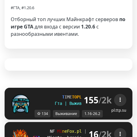
#ГТА, #1.20.6
Отборный топ лучших Майнкрафт серверов
по
игре GTA
для входа с версии
1.20.6
с
разнообразными ивентами.
155
/
2k
T
I
M
E
T
O
P
L
A
Y
▪ [
1
.
1
6
-
2
6
.
2
]
Гта | Выживание | Полит | Ивенты
pl.ttp.su
134
Выживание
1.16-26.2
16
/
2k
QS
M
i
n
e
F
o
x
.
p
l
| 
1.8.x - 1.21.11 
TL