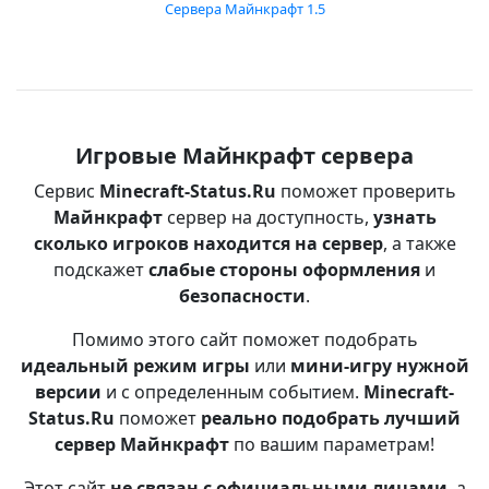
Сервера Майнкрафт 1.5
Игровые Майнкрафт сервера
Сервис
Minecraft-Status.Ru
поможет проверить
Майнкрафт
сервер на доступность,
узнать
сколько игроков находится на сервер
, а также
подскажет
слабые стороны оформления
и
безопасности
.
Помимо этого сайт поможет подобрать
идеальный режим игры
или
мини-игру нужной
версии
и с определенным событием.
Minecraft-
Status.Ru
поможет
реально подобрать лучший
сервер Майнкрафт
по вашим параметрам!
Этот сайт
не связан с официальными лицами
, а