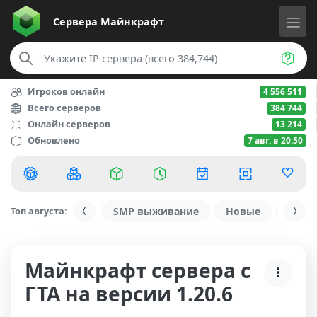
Сервера
Майнкрафт
Игроков онлайн
4 556 511
Всего серверов
384 744
Онлайн серверов
13 214
Обновлено
7 авг. в 20:50
Топ августа:
SMP выживание
Новые
С ду
Майнкрафт сервера с
ГТА на версии 1.20.6