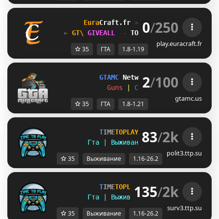
0
/
250
Eura
Craft
.fr 
» 
GTA, Training 
[1.8➠
► 
XZJ
GIVEALL 
 - 
TOUS LES DIMANCHE 
20H0
play.euracraft.fr
35
ГТА
1.8-1.19
2
/
100
GTAMC 
Network 
> 
[1.8-1.21+]
Guns 
| 
Cops 
| 
Cars 
| 
Houses
gtamc.us
35
ГТА
1.8-1.21
83
/
2k
T
I
M
E
T
O
P
L
A
Y
▪ [
1
.
1
6
-
2
6
.
2
]
Гта | Выживание | Полит | Ивенты
polit3.ttp.su
35
Выживание
1.16-26.2
135
/
2k
T
I
M
E
T
O
P
L
A
Y
▪ [
1
.
1
6
-
2
6
.
2
]
Гта | Выживание | Полит | Ивенты
surv3.ttp.su
35
Выживание
1.16-26.2