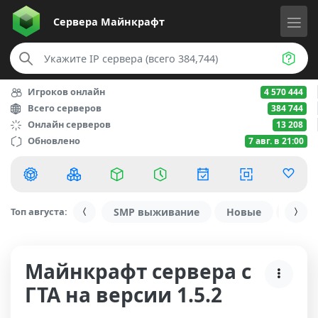
Сервера
Майнкрафт
Игроков онлайн
4 570 444
Всего серверов
384 744
Онлайн серверов
13 208
Обновлено
7 авг. в 21:00
Топ августа:
SMP выживание
Новые
С ду
Майнкрафт сервера с
ГТА на версии 1.5.2