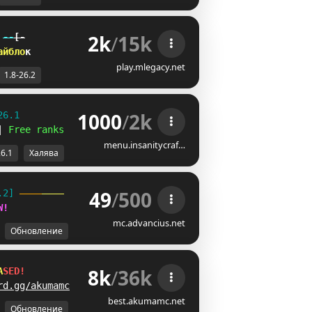
2k
/
15k
--
[-
а
й
б
л
о
к
play.mlegacy.net
1.8-26.2
1000
/
2k
26.1
| 
Free ranks 
☻
menu.insanitycraf…
26.1
Халява
49
/
500
.2] 
W
!
mc.advancius.net
Обновление
8k
/
36k
A
S
E
D
!
rd.gg/akumamc
best.akumamc.net
Обновление