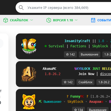
СКАЙБЛОК
ВЕРСИЯ 1.10
СОБЫТИ
             InsanityCraft 
|| 
1.8 - 
   ☻ 
Survival 
| 
Factions 
| 
Skyblock 
142
Выживание
1.8-
Akuma
MC
S
K
Y
B
L
O
C
K
J
U
S
T
R
E
L
E
1.8-26.2         
Join Now
┃ 
disco
142
СкайБлок
1.8-26.2
т
й
?
Funny
MC
?
[
1
.
8
-
2
6
.
2
+
⛏
В
ы
ж
и
в
а
н
и
е
•
S
k
y
B
l
o
c
k
•
А
н
а
р
х
и
я
•
B
0
134
Выживание