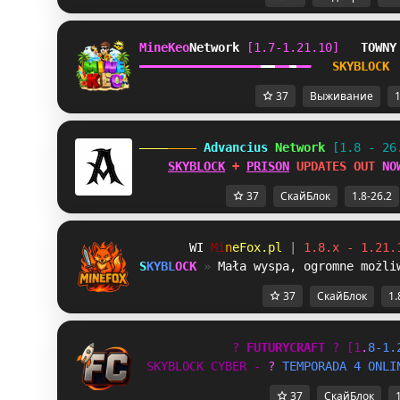
MineKeo
Network 
[1.7-1.21.10]   
TOWNY
━
━
━
━
━
━
━
━
━
━
━
━
━
━
━
━
━
━
━
━
━
━
━
━
SKYBLOCK 
37
Выживание
1
 Advancius 
Network 
[1.8 - 26
SKYBLOCK
 + 
PRISON
 UPDATES OUT 
NO
37
СкайБлок
1.8-26.2
JS
M
i
n
e
F
o
x
.
p
l
| 
1.8.x - 1.21.
S
K
Y
B
L
O
C
K
» 
Mała wyspa, ogromne możli
37
СкайБлок
1.
?
F
U
T
U
R
Y
C
R
A
F
T
?
[
1
.
8
-
1
.
S
K
Y
B
L
O
C
K
C
Y
B
E
R
-
?
T
E
M
P
O
R
A
D
A
4
O
N
L
I
37
СкайБлок