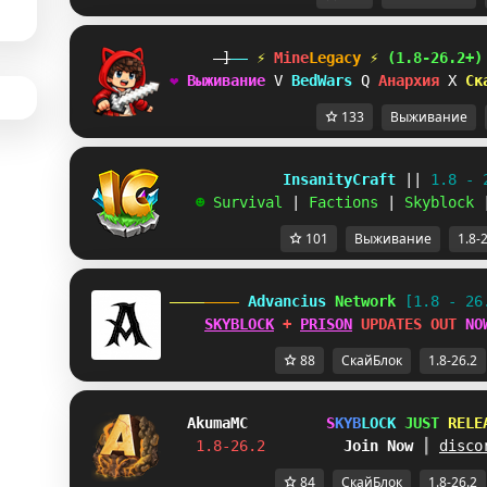
-]
--
 ⚡ 
Mine
Legacy
⚡
(1.8-26.2+)
❤
В
ы
ж
и
в
а
н
и
е
^
B
e
d
W
a
r
s
T
А
н
а
р
х
и
я
T
С
к
133
Выживание
             InsanityCraft 
|| 
1.8 - 
   ☻ 
Survival 
| 
Factions 
| 
Skyblock 
101
Выживание
1.8-
 Advancius 
Network 
[1.8 - 26
SKYBLOCK
 + 
PRISON
 UPDATES OUT 
NO
88
СкайБлок
1.8-26.2
Akuma
MC
S
K
Y
B
L
O
C
K
J
U
S
T
R
E
L
E
1.8-26.2         
Join Now
┃ 
disco
84
СкайБлок
1.8-26.2