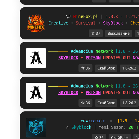
_H
M
i
n
e
F
o
x
.
p
l
| 
1.8.x - 1.21.
Creative 
• 
Survival 
• 
SkyBlock 
• 
Che
37
Выживание
1
 Advancius 
Network 
[1.8 - 26
SKYBLOCK
 + 
PRISON
 UPDATES OUT 
NO
36
СкайБлок
1.8-26.2
 Advancius 
Network 
[1.8 - 26
SKYBLOCK
 + 
PRISON
 UPDATES OUT 
NO
36
СкайБлок
1.8-26.2
ᴄ
ʀ
ᴀ
x
ᴇ
ᴄ
ʀ
ᴀ
ꜰ
ᴛ
»
[1.9 - 1
       ⭐ 
S
k
y
b
l
o
c
k
| Yeni Sezon:
28 T
36
СкайБлок
1