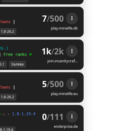
7
/
500
Towns
|
play.minelife.dk
1.8-26.2
1k
/
2k
26.1
| 
Free ranks 
☻
join.insanitycraf…
6.1
Халява
5
/
500
Towns
|
play.minelife.eu
1.8-26.2
0
/
111
෴
♨ 
- 
1.8-1.19.4 
- 
SkyBlock 
Urban 
NeueProjekte 
- 
ab 17 
enderprise.de
.8-1.19.4