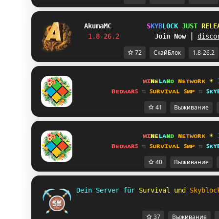
Akuma
MC
S
K
Y
B
L
O
C
K
J
U
S
T
R
E
L
E
1.8-26.2         
Join Now
┃ 
disco
72
СкайБлок
1.8-26.2
ᴍɪ
ɴᴇ
ʟᴀ
ɴᴅ 
ɴᴇᴛᴡᴏʀᴋ 
☀ 
ʙᴇᴅᴡᴀʀꜱ 
⇆ 
ꜱᴜʀᴠɪᴠᴀʟ ꜱᴍᴘ 
⇆ 
ꜱᴋʏ
41
Выживание
ᴍɪ
ɴᴇ
ʟᴀ
ɴᴅ 
ɴᴇᴛᴡᴏʀᴋ 
☀ 
ʙᴇᴅᴡᴀʀꜱ 
⇆ 
ꜱᴜʀᴠɪᴠᴀʟ ꜱᴍᴘ 
⇆ 
ꜱᴋʏ
40
Выживание
Dein Server für 
Survival und 
Skybloc
37
Выживание