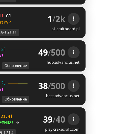
1
/
2k
11 
ZJ
stPvP
s1.craftboard.pl
.8-1.21.11
49
/
500
.2] 
W
!
hub.advancius.net
Обновление
38
/
500
.2] 
W
!
best.advancius.net
Обновление
39
/
40
.21.4]
EMMUZ!
 ⭐
play.craxecraft.com
.9-1.21.4