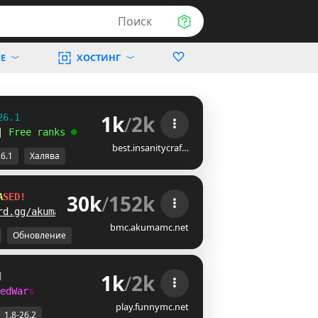
Поиск
Е
ХОСТИНГ
1k
/
2k
26.1
| 
Free ranks 
☻
best.insanitycraf…
26.1
Халява
30k
/
152k
A
S
E
D
!
rd.gg/akumamc
bmc.akumamc.net
Обновление
1k
/
2k
]
e
d
W
a
r
s
play.funnymc.net
1.8-26.2