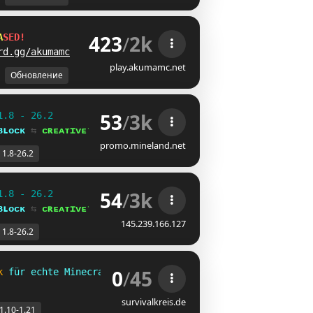
423
/
2k
A
S
E
D
!
rd.gg/akumamc
play.akumamc.net
Обновление
53
/
3k
1.8 - 26.2
ʙʟᴏᴄᴋ 
⇆ 
ᴄʀᴇᴀᴛɪᴠᴇ⁺
promo.mineland.net
1.8-26.2
54
/
3k
1.8 - 26.2
ʙʟᴏᴄᴋ 
⇆ 
ᴄʀᴇᴀᴛɪᴠᴇ⁺
145.239.166.127
1.8-26.2
0
/
45
k 
für echte Minecrafter für Version 1.10 - 1.21.x
survivalkreis.de
1.10-1.21