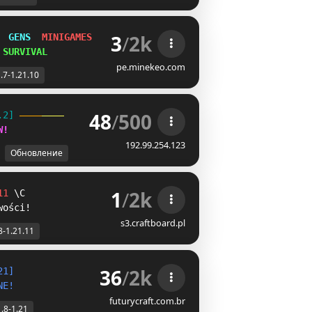
3
/
2k
  
GENS  
MINIGAMES  
SMP
 
SURVIVAL
pe.minekeo.com
.7-1.21.10
48
/
500
.2] 
W
!
192.99.254.123
Обновление
1
/
2k
11 
T_
wości!
s3.craftboard.pl
8-1.21.11
36
/
2k
2
1
]
N
E
!
futurycraft.com.br
1.8-1.21