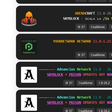
ARENA
CRAFT
[1.8-26
SKYBLOCK
» 
ѕᴄᴀʟᴀ ʟᴀ 
/is 
37
СкайБлок
       YOURNETWORK NETWORK 
[1.8-1.21
37
СкайБлок
 Advancius 
Network 
[1.8 - 26
SKYBLOCK
 + 
PRISON
 UPDATES OUT 
NO
37
СкайБлок
1.8-26.2
 Advancius 
Network 
[1.8 - 26
SKYBLOCK
 + 
PRISON
 UPDATES OUT 
NO
37
СкайБлок
1.8-26.2