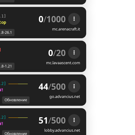
0
/
1000
.1]
top
mc.arenacraft.it
1.8-26.1
0
/
20
]                   
 NEW GAMEMODE: 
SKYBLOCK
mc.lavaascent.com
1.8-1.21
44
/
500
.2] 
W
!
go.advancius.net
Обновление
51
/
500
.2] 
W
!
lobby.advancius.net
Обновление