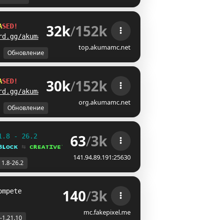
32k
/
152k
A
S
E
D
!
rd.gg/akumamc
top.akumamc.net
Обновление
30k
/
152k
A
S
E
D
!
rd.gg/akumamc
org.akumamc.net
Обновление
63
/
3k
1.8 - 26.2
ʙʟᴏᴄᴋ 
⇆ 
ᴄʀᴇᴀᴛɪᴠᴇ⁺
141.94.89.191:25630
1.8-26.2
140
/
3k
ompete
mc.fakepixel.me
-1.21.10