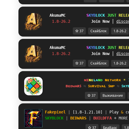
Akuma
MC
S
K
Y
B
L
O
C
K
J
U
S
T
R
E
L
E
1.8-26.2         
Join Now
┃ 
disco
37
СкайБлок
1.8-26.2
Akuma
MC
S
K
Y
B
L
O
C
K
J
U
S
T
R
E
L
E
1.8-26.2         
Join Now
┃ 
disco
37
СкайБлок
1.8-26.2
ᴍɪ
ɴᴇ
ʟᴀ
ɴᴅ 
ɴᴇᴛᴡᴏʀᴋ 
☀ 
ʙᴇᴅᴡᴀʀꜱ 
⇆ 
ꜱᴜʀᴠɪᴠᴀʟ ꜱᴍᴘ 
⇆ 
ꜱᴋʏ
37
Выживание
Fakepixel 
| 
[1.8-1.21.10] 
| 
Play 
& 
c
SKYBLOCK 
| 
BEDWARS 
| 
BUILDFFA 
+ MORE
37
БедВарс
1.8