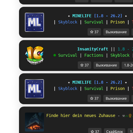
✦ 
MINELIFE
[1.8 - 26.2]
 ✦
|
Skyblock
|
Survival
|
Prison
|
37
Выживание
             InsanityCraft 
|| 
1.8 - 
   ☻ 
Survival 
| 
Factions 
| 
Skyblock 
37
Выживание
1.8-2
✦ 
MINELIFE
[1.8 - 26.2]
 ✦
|
Skyblock
|
Survival
|
Prison
|
37
Выживание
Finde hier dein neues Zuhause 
- 
⚒
෴
۩
37
СкайБлок
1