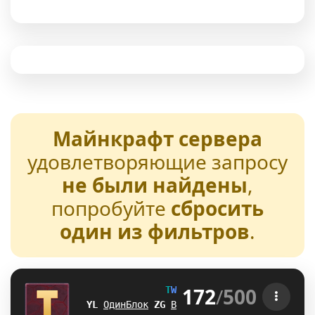
Майнкрафт сервера
удовлетворяющие запросу
не были найдены
,
попробуйте
сбросить
один из фильтров
.
172
/
500
T
W
E
N
T
U
R
E
[1.21-26.2] 
O\
ОдинБлок
E
\
Выживание
M
J
БедВарс
K
Y
А