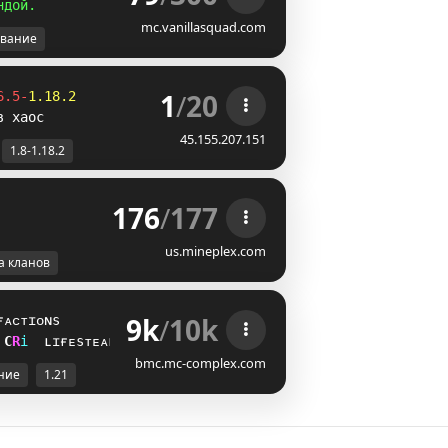
н
д
о
й
.
mc.vanillasquad.com
вание
1
/
20
6.5-
1.18.2
в хаос
45.155.207.151
1.8-1.18.2
176
/
177
us.mineplex.com
а кланов
9k
/
10k
ғᴀᴄᴛɪᴏɴs
C
S
i
ʟɪғᴇsᴛᴇᴀʟ
bmc.mc-complex.com
ние
1.21