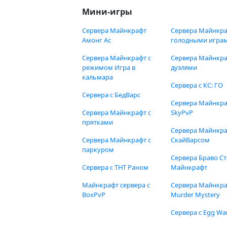
Мини-игры
Сервера Майнкрафт
Сервера Майнкра
Амонг Ас
голодными игра
Сервера Майнкрафт с
Сервера Майнкра
режимом Игра в
дуэлями
кальмара
Сервера с КС: ГО
Сервера с БедВарс
Сервера Майнкр
Сервера Майнкрафт с
SkyPvP
прятками
Сервера Майнкра
Сервера Майнкрафт с
СкайВарсом
паркуром
Сервера Браво Ст
Сервера с ТНТ Раном
Майнкрафт
Майнкрафт сервера с
Сервера Майнкр
BoxPvP
Murder Mystery
Сервера с Egg Wa