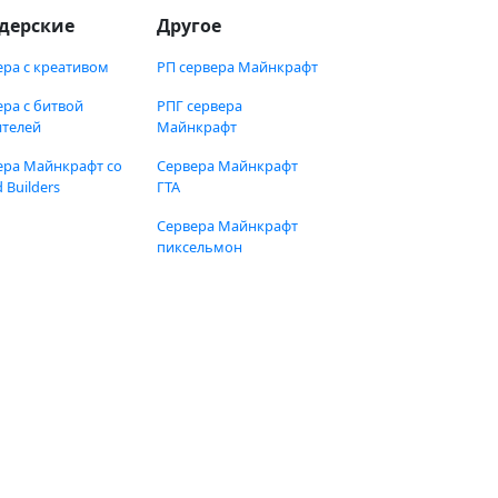
дерские
Другое
ера с креативом
РП сервера Майнкрафт
ера с битвой
РПГ сервера
ителей
Майнкрафт
ера Майнкрафт со
Сервера Майнкрафт
 Builders
ГТА
Сервера Майнкрафт
пиксельмон