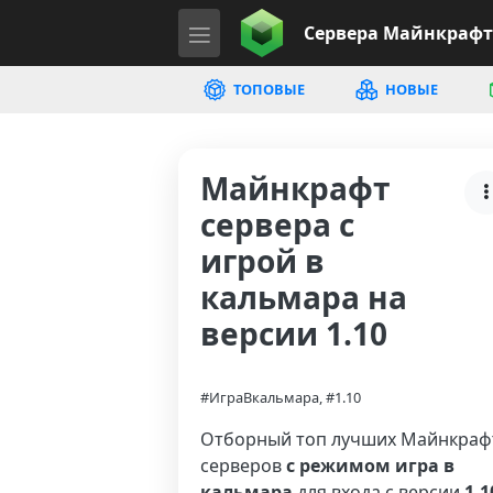
Сервера
Майнкрафт
ТОПОВЫЕ
НОВЫЕ
Майнкрафт
сервера с
игрой в
кальмара на
версии 1.10
#ИграВкальмара, #1.10
Отборный топ лучших Майнкраф
серверов
с режимом игра в
кальмара
для входа с версии
1.1