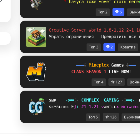
? 
Л
а
ч
у
г
а
т
о
ж
е
м
о
ж
е
т
с
т
а
т
ь
л
е
г
е
Топ 2
6
Выжи
Creative Server World 1.8-1.12.2-1.1
Убрать ограничения - Превратить все 
Топ 3
2
Креатив
[
Mineplex
Games
]
CLANS SEASON 1 
LIVE NOW!
Топ 4
127
Войн
sᴍᴘ
◁
═
═
[‐
C
O
M
P
L
E
X
G
A
M
I
N
G
‐]
═
═
▷
sᴋʏʙʟᴏᴄᴋ
Q
^
i
#
1
1
.
2
1
ᴠ
ᴀ
ɴ
ɪ
ʟ
ʟ
ᴀ
ɴ
ᴇ
ᴛ
ᴡ
ᴏ
ʀ
ᴋ
Топ 5
126
Выжива