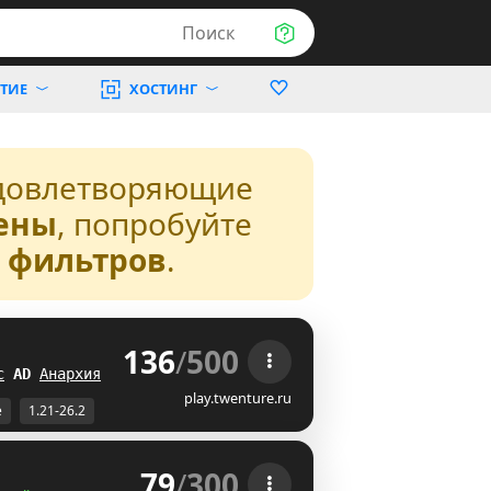
Поиск
ТИЕ
ХОСТИНГ
довлетворяющие
ены
, попробуйте
з фильтров
.
136
/
500
 
с
E
N
Анархия
\\
play.twenture.ru
е
1.21-26.2
79
/
300