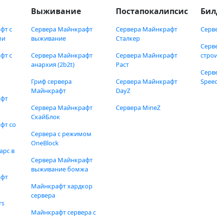
Выживание
Постапокалипсис
Бил
фт с
Сервера Майнкрафт
Сервера Майнкрафт
Серв
ми
выживание
Сталкер
Серв
фт с
Сервера Майнкрафт
Сервера Майнкрафт
стро
анархия (2b2t)
Раст
Серв
Гриф сервера
Сервера Майнкрафт
Speed
Майнкрафт
DayZ
афт
Сервера Майнкрафт
Сервера MineZ
СкайБлок
фт со
Сервера с режимом
OneBlock
арс в
Сервера Майнкрафт
выживание бомжа
афт
Майнкрафт хардкор
сервера
rs
Майнкрафт сервера с