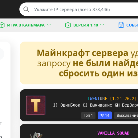
ИГРА В КАЛЬМАРА
ВЕРСИЯ 1.10
СОБЫ
Майнкрафт сервера
у
запросу
не были найд
сбросить один и
T
W
E
N
T
U
R
E
[1.21-26.2]
AH
ОдинБлок
B
I
Выживание
R
O
БедВар
Топ 1
14
Выживани
т
V
A
N
I
L
L
A
S
Q
U
A
D
0