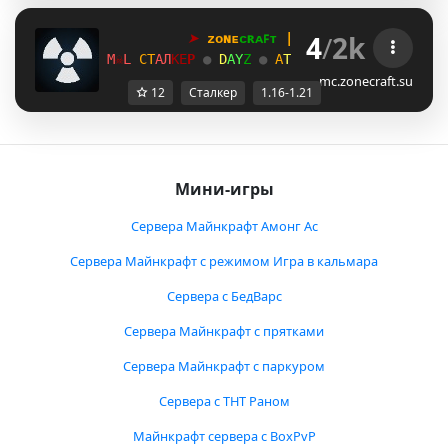
4
/
2k
➤
ᴢᴏɴᴇ
ᴄʀᴀꜰᴛ
 | 
1
.
1
6
→
1
.
2
1
+
_
☠
R
С
Т
А
Л
К
Е
Р 
●
D
A
Y
Z
● 
А
Т
М
О
С
Ф
Е
Р
А
●
В
А
Й
Б
E
☠
N
mc.zonecraft.su
12
Сталкер
1.16-1.21
Мини-игры
Сервера Майнкрафт Амонг Ас
Сервера Майнкрафт с режимом Игра в кальмара
Сервера с БедВарс
Сервера Майнкрафт с прятками
Сервера Майнкрафт с паркуром
Сервера с ТНТ Раном
Майнкрафт сервера с BoxPvP