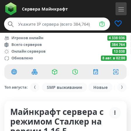
Сервера
Майнкрафт
Игроков онлайн
4 338 036
Всего серверов
384 764
Онлайн серверов
13 038
Обновлено
8 авг. в 02:00
Топ августа:
SMP выживание
Новые
С ду
Майнкрафт сервера с
режимом Сталкер на