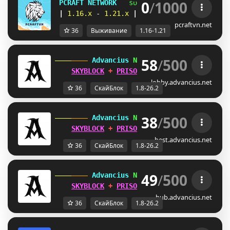
0
/
1000
PCRAFT NETWORK
sᴜʀᴠɪᴠᴀʟ 
| 
sᴋʏʙʟᴏᴄᴋ 
|
1.16.x 
- 
1.21.x 
|      
ᴇᴄᴏ sᴍᴘ 
| 
ᴇᴀʀᴛʜ
pcraftvn.net
36
Выживание
1.16-1.21
58
/
500
 Advancius 
Network 
[1.8 - 26.2] 
SKYBLOCK
 + 
PRISON
 UPDATES OUT 
NOW
!
lobby.advancius.net
36
СкайБлок
1.8-26.2
38
/
500
 Advancius 
Network 
[1.8 - 26.2] 
SKYBLOCK
 + 
PRISON
 UPDATES OUT 
NOW
!
best.advancius.net
36
СкайБлок
1.8-26.2
49
/
500
 Advancius 
Network 
[1.8 - 26.2] 
SKYBLOCK
 + 
PRISON
 UPDATES OUT 
NOW
!
hub.advancius.net
36
СкайБлок
1.8-26.2