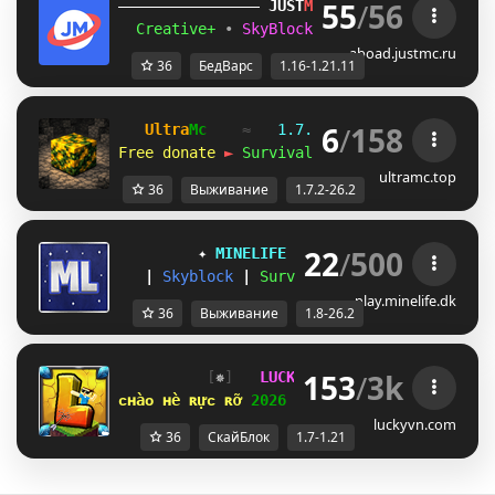
55
/
56
JUST
MC
(1.16 
– 
1.21.11) 
Creative+ 
• 
SkyBlockTech 
• 
LuckyWars 
• 
B
aboad.justmc.ru
36
БедВарс
1.16-1.21.11
6
/
158
Ultra
Mc
≈   
1.7.2 — 26.2
   ≈   
2020-
Free donate 
►
Survival
 • 
SkyBlock
 • 
Vanill
ultramc.top
36
Выживание
1.7.2-26.2
22
/
500
✦ 
MINELIFE
[1.8 - 26.2]
 ✦
|
Skyblock
|
Survival
|
Prison
|
Towns
play.minelife.dk
36
Выживание
1.8-26.2
153
/
3k
[
✵
]   
LUCKYVN 
NETWORK  
[
AN
]  
1.7
ᴄʜàᴏ ʜè ʀựᴄ ʀỡ 
2026 
⋆ 
open 
ꜱᴋʏʙʟᴏᴄᴋ ᴇʀᴀ 
⋆ 
luckyvn.com
36
СкайБлок
1.7-1.21