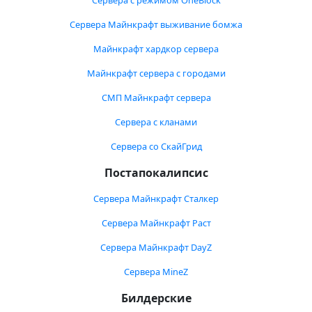
Сервера с режимом OneBlock
Сервера Майнкрафт выживание бомжа
Майнкрафт хардкор сервера
Майнкрафт сервера с городами
СМП Майнкрафт сервера
Сервера с кланами
Сервера со СкайГрид
Постапокалипсис
Сервера Майнкрафт Сталкер
Сервера Майнкрафт Раст
Сервера Майнкрафт DayZ
Сервера MineZ
Билдерские