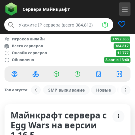
Сервера
Майнкрафт
Игроков онлайн
3 992 383
Всего серверов
384 812
Онлайн серверов
12 777
Обновлено
8 авг. в 13:40
Топ августа:
SMP выживание
Новые
С ду
Майнкрафт сервера с
Egg Wars на версии