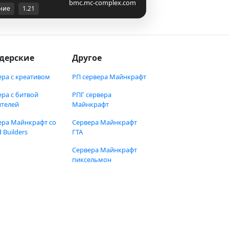
bmc.mc-complex.com
ние
1.21
дерские
Другое
ера с креативом
РП сервера Майнкрафт
ера с битвой
РПГ сервера
ителей
Майнкрафт
ера Майнкрафт со
Сервера Майнкрафт
 Builders
ГТА
Сервера Майнкрафт
пиксельмон