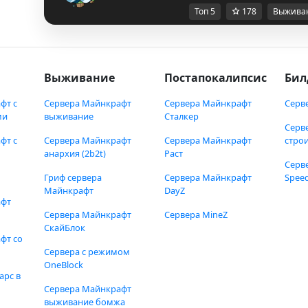
Топ 5
178
Выжива
Выживание
Постапокалипсис
Бил
фт с
Сервера Майнкрафт
Сервера Майнкрафт
Серв
ми
выживание
Сталкер
Серв
фт с
Сервера Майнкрафт
Сервера Майнкрафт
стро
анархия (2b2t)
Раст
Серв
Гриф сервера
Сервера Майнкрафт
Speed
Майнкрафт
DayZ
афт
Сервера Майнкрафт
Сервера MineZ
СкайБлок
фт со
Сервера с режимом
OneBlock
арс в
Сервера Майнкрафт
выживание бомжа