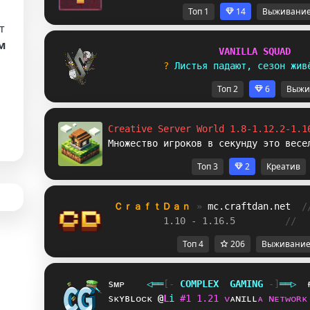
Топ 1
14
Выживани
т
м
V
A
N
I
L
L
A
S
Q
U
A
D
? 
Л
и
с
т
ь
я
п
а
д
а
ю
т
,
с
е
з
о
н
ж
и
в
а
Топ 2
6
Выжи
Creative Server World 1.8-1.12.2-1.1
Множество игроков в секунду это весе
Топ 3
2
Креатив
ＣｒａｆｔＤａｎ 
» 
mc.craftdan.net
/
1.10 - 1.16.5         
//  
Топ 4
206
Выживани
sᴍᴘ
◁
═
═
[‐
C
O
M
P
L
E
X
G
A
M
I
N
G
‐]
═
═
▷
sᴋʏʙʟᴏᴄᴋ
R
L
i
#
1
1
.
2
1
ᴠ
ᴀ
ɴ
ɪ
ʟ
ʟ
ᴀ
ɴ
ᴇ
ᴛ
ᴡ
ᴏ
ʀ
ᴋ