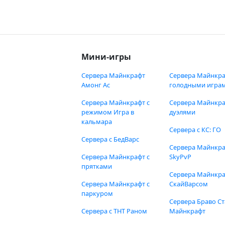
Мини-игры
Сервера Майнкрафт
Сервера Майнкра
Амонг Ас
голодными игра
Сервера Майнкрафт с
Сервера Майнкра
режимом Игра в
дуэлями
кальмара
Сервера с КС: ГО
Сервера с БедВарс
Сервера Майнкр
Сервера Майнкрафт с
SkyPvP
прятками
Сервера Майнкра
Сервера Майнкрафт с
СкайВарсом
паркуром
Сервера Браво Ст
Сервера с ТНТ Раном
Майнкрафт