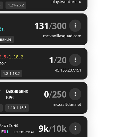
play.twenture.ru
е
1.21-26.2
131
/
300
ё
т
.
mc.vanillasquad.com
вание
1
/
20
6.5-
1.18.2
ло?
45.155.207.151
1.8-1.18.2
0
/
250
/  
Выживание
   
RPG
mc.craftdan.net
е
1.10-1.16.5
9k
/
10k
ғᴀᴄᴛɪᴏɴs
V
W
i
ʟɪғᴇsᴛᴇᴀʟ