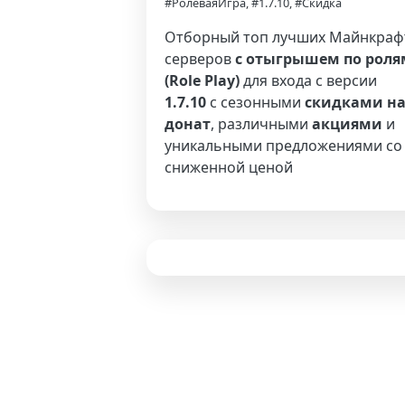
#РолеваяИгра, #1.7.10, #Скидка
Отборный топ лучших Майнкраф
серверов
с отыгрышем по роля
(Role Play)
для входа с версии
1.7.10
с сезонными
скидками н
донат
, различными
акциями
и
уникальными предложениями со
сниженной ценой