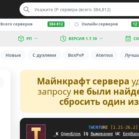
Всего серверов
Онлайн серверов
384 812
12 
РП
ВЕРСИЯ 1.7.10
СО
Новые
С дуэлями
BoxPvP
Aternos
Лучш
Майнкрафт сервера
у
запросу
не были найд
сбросить один и
T
W
E
N
T
U
R
E
[1.21-26.2]
AA
ОдинБлок
R
N
Выживание
N
A
БедВар