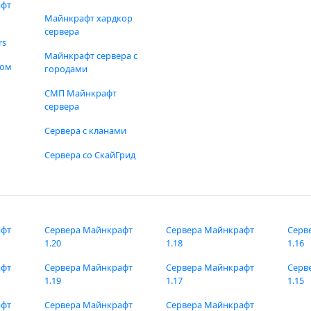
афт
Майнкрафт хардкор
сервера
rs
Майнкрафт сервера с
фом
городами
СМП Майнкрафт
сервера
Сервера с кланами
Сервера со СкайГрид
афт
Сервера Майнкрафт
Сервера Майнкрафт
Серв
1.20
1.18
1.16
афт
Сервера Майнкрафт
Сервера Майнкрафт
Серв
1.19
1.17
1.15
афт
Сервера Майнкрафт
Сервера Майнкрафт