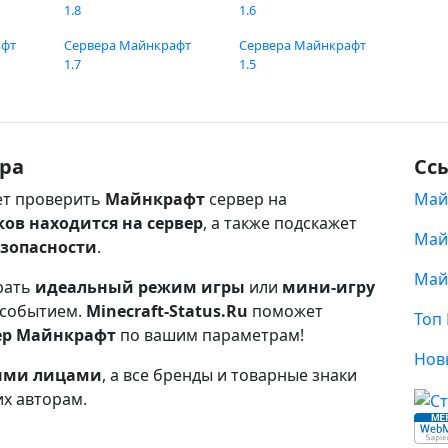
1.8
1.6
афт
Сервера Майнкрафт
Сервера Майнкрафт
1.7
1.5
ра
Сс
т проверить
Майнкрафт
сервер на
Май
ков находится на сервер
, а также подскажет
Май
езопасности
.
Май
рать
идеальный режим игры
или
мини-игру
 событием.
Minecraft-Status.Ru
поможет
Топ
ер Майнкрафт
по вашим параметрам!
Нов
ными лицами
, а все бренды и товарные знаки
их авторам.