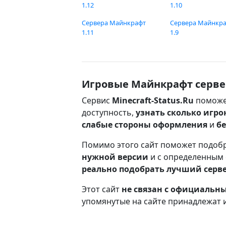
1.12
1.10
Сервера Майнкрафт
Сервера Майнкр
1.11
1.9
Игровые Майнкрафт серве
Сервис
Minecraft-Status.Ru
поможе
доступность,
узнать сколько игро
слабые стороны оформления
и
б
Помимо этого сайт поможет подоб
нужной версии
и с определенным
реально подобрать лучший серв
Этот сайт
не связан с официаль
упомянутые на сайте принадлежат 