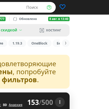
Поиск
Обновлено
777
8 авг. в 13:40
 СКИДКОЙ
ХОСТИНГ
ие
1.19.3
OneBlock
БедВарс
1.16
1.8.2
довлетворяющие
ены
, попробуйте
з фильтров
.
153
/
500
 
с
I
C
Анархия
PO