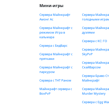
Мини-игры
Сервера Майнкрафт
Сервера Майнкра
Амонг Ас
голодными игра
Сервера Майнкрафт с
Сервера Майнкра
режимом Игра в
дуэлями
кальмара
Сервера с КС: ГО
Сервера с БедВарс
Сервера Майнкр
Сервера Майнкрафт с
SkyPvP
прятками
Сервера Майнкра
Сервера Майнкрафт с
СкайВарсом
паркуром
Сервера Браво Ст
Сервера с ТНТ Раном
Майнкрафт
Майнкрафт сервера с
Сервера Майнкр
BoxPvP
Murder Mystery
Сервера с Egg Wa