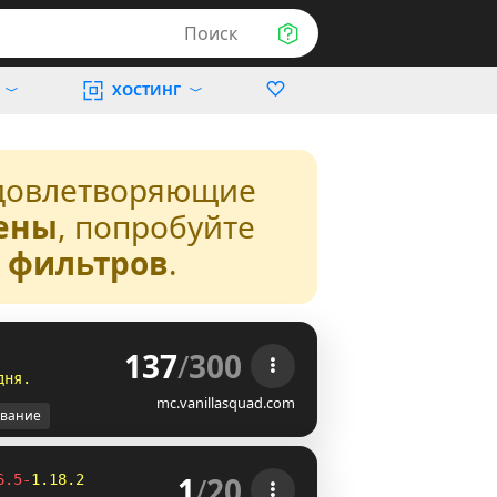
Поиск
ХОСТИНГ
довлетворяющие
ены
, попробуйте
з фильтров
.
137
/
300
д
н
я
.
mc.vanillasquad.com
вание
1
/
20
6.5-
1.18.2