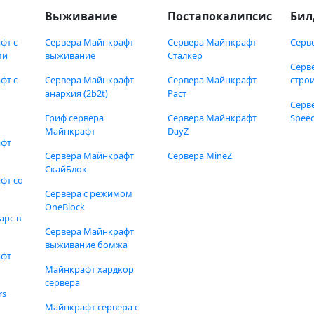
Выживание
Постапокалипсис
Бил
фт с
Сервера Майнкрафт
Сервера Майнкрафт
Серв
ми
выживание
Сталкер
Серв
фт с
Сервера Майнкрафт
Сервера Майнкрафт
стро
анархия (2b2t)
Раст
Серв
Гриф сервера
Сервера Майнкрафт
Speed
Майнкрафт
DayZ
афт
Сервера Майнкрафт
Сервера MineZ
СкайБлок
фт со
Сервера с режимом
OneBlock
арс в
Сервера Майнкрафт
выживание бомжа
афт
Майнкрафт хардкор
сервера
rs
Майнкрафт сервера с