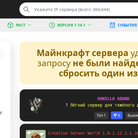
РАСТ
ВЕРСИЯ 1.14.1
СОБЫТИЕ
Майнкрафт сервера
у
запросу
не были найд
сбросить один и
V
A
N
I
L
L
A
S
Q
U
A
D
? 
Л
ё
г
к
и
й
с
е
р
в
е
р
д
л
я
т
я
ж
ё
л
о
г
о
т
Топ 1
6
Выжи
Creative Server World 1.8-1.12.2-1.1