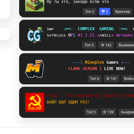
Ну ты это, заходи если что
Топ 2
2
Креатив
sᴍᴘ
◁
═
═
[‐
C
O
M
P
L
E
X
G
A
M
I
N
G
‐]
═
═
▷
sᴋʏʙʟᴏᴄᴋ
R
D
i
#
1
1
.
2
1
ᴠ
ᴀ
ɴ
ɪ
ʟ
ʟ
ᴀ
ɴ
ᴇ
ᴛ
ᴡ
ᴏ
ʀ
ᴋ
Топ 3
142
Выжива
[
Mineplex
Games
]
CLANS SEASON 1 
LIVE NOW!
Топ 4
141
Войн
ГУЛАГ - ЭТО АНАРХИЯ БЕЗ ДОНАТА И ПРА
ВАЙП БЫЛ ОДИН РАЗ!
Топ 5
139
Анархи