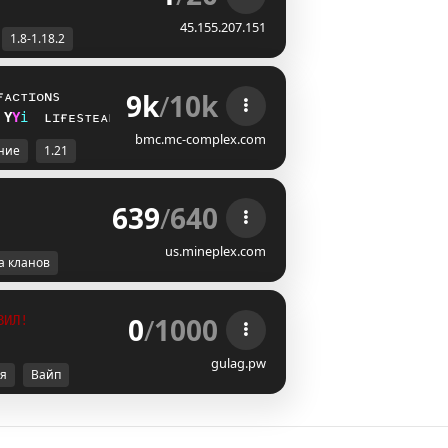
45.155.207.151
1.8-1.18.2
9k
/
10k
ғᴀᴄᴛɪᴏɴs
X
M
i
ʟɪғᴇsᴛᴇᴀʟ
bmc.mc-complex.com
ние
1.21
639
/
640
us.mineplex.com
а кланов
0
/
1000
ВИЛ!
gulag.pw
я
Вайп