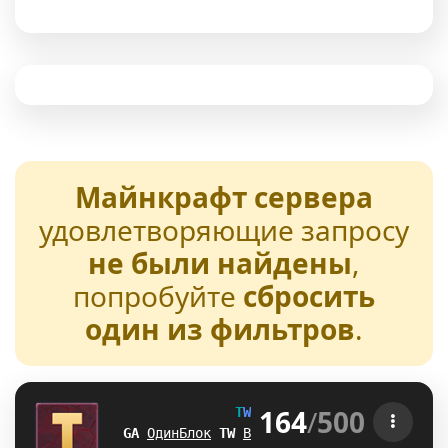
Майнкрафт сервера
удовлетворяющие запросу
не были найдены
,
попробуйте
сбросить
один из фильтров
.
164
/
500
T
W
E
N
T
U
R
E
[1.21-26.2] 
SR
ОдинБлок
_
_
Выживание
H
T
БедВарс
O
X
А