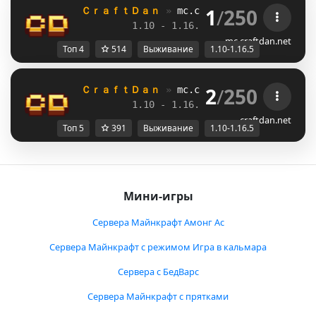
1
/
250
ＣｒａｆｔＤａｎ 
» 
mc.craftdan.net
//  
Выж
1.10 - 1.16.5         
//     
RPG
mc.craftdan.net
Топ 4
514
Выживание
1.10-1.16.5
2
/
250
ＣｒａｆｔＤａｎ 
» 
mc.craftdan.net
//  
Выж
1.10 - 1.16.5         
//     
RPG
craftdan.net
Топ 5
391
Выживание
1.10-1.16.5
Мини-игры
Сервера Майнкрафт Амонг Ас
Сервера Майнкрафт с режимом Игра в кальмара
Сервера с БедВарс
Сервера Майнкрафт с прятками