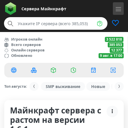
Сервера
Майнкрафт
Игроков онлайн
3 522 818
Всего серверов
385 053
Онлайн серверов
12 377
Обновлено
9 авг. в 17:00
Топ августа:
SMP выживание
Новые
С ду
Майнкрафт сервера с
растом на версии