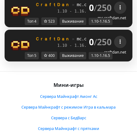
0
/
250
ＣｒａｆｔＤａｎ 
» 
mc.craftdan.net
//  
Выж
1.10 - 1.16.5         
//     
RPG
mc.craftdan.net
Топ 4
523
Выживание
1.10-1.16.5
0
/
250
ＣｒａｆｔＤａｎ 
» 
mc.craftdan.net
//  
Выж
1.10 - 1.16.5         
//     
RPG
craftdan.net
Топ 5
400
Выживание
1.10-1.16.5
Мини-игры
Сервера Майнкрафт Амонг Ас
Сервера Майнкрафт с режимом Игра в кальмара
Сервера с БедВарс
Сервера Майнкрафт с прятками