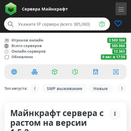
Сервера
Майнкрафт
Игроков онлайн
3 569 384
Всего серверов
385 060
Онлайн серверов
12 363
Обновлено
9 авг. в 17:50
Топ августа:
SMP выживание
Новые
С ду
Майнкрафт сервера с
растом на версии