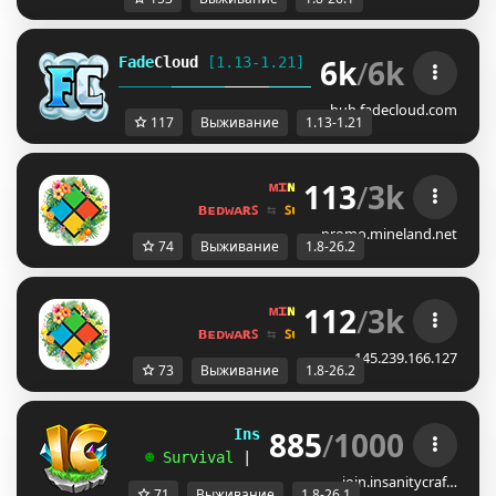
6k
/
6k
Fade
Cloud
[1.13-1.21]   
PRISON 
GENS 
SKYBLO
DUNGEON
hub.fadecloud.com
117
Выживание
1.13-1.21
113
/
3k
ᴍɪ
ɴᴇ
ʟᴀ
ɴᴅ 
ɴᴇᴛᴡᴏʀᴋ 
☀ 
1.8 - 
ʙᴇᴅᴡᴀʀꜱ 
⇆ 
ꜱᴜʀᴠɪᴠᴀʟ ꜱᴍᴘ 
⇆ 
ꜱᴋʏʙʟᴏᴄᴋ 
promo.mineland.net
74
Выживание
1.8-26.2
112
/
3k
ᴍɪ
ɴᴇ
ʟᴀ
ɴᴅ 
ɴᴇᴛᴡᴏʀᴋ 
☀ 
1.8 - 
ʙᴇᴅᴡᴀʀꜱ 
⇆ 
ꜱᴜʀᴠɪᴠᴀʟ ꜱᴍᴘ 
⇆ 
ꜱᴋʏʙʟᴏᴄᴋ 
145.239.166.127
73
Выживание
1.8-26.2
885
/
1000
             InsanityCraft 
|| 
1.8 - 26.1
   ☻ 
Survival 
| 
Factions 
| 
Skyblock 
| 
Free
join.insanitycraf…
71
Выживание
1.8-26.1