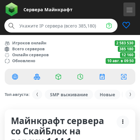
Сервера
Майнкрафт
Игроков онлайн
2 583 530
Всего серверов
385 180
Онлайн серверов
12 160
Обновлено
10 авг. в 09:50
Топ августа:
SMP выживание
Новые
С ду
Майнкрафт сервера
со СкайБлок на