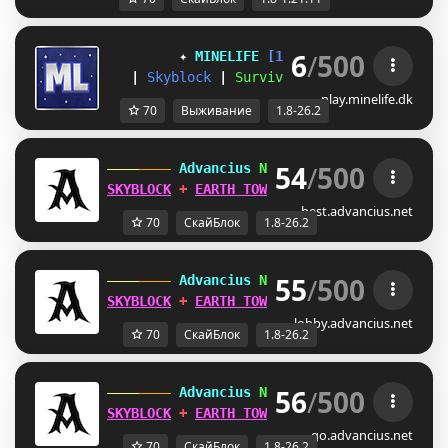
6
/
500
✦ 
MINELIFE
[1.8 - 26.2]
 ✦
|
Skyblock
|
Survival
|
Prison
|
Towns
play.minelife.dk
70
Выживание
1.8-26.2
54
/
500
 Advancius 
Network 
[1.8 - 26.2] 
SKYBLOCK
 + 
EARTH TOWNY
 UPDATES OUT 
NOW
!
best.advancius.net
70
СкайБлок
1.8-26.2
55
/
500
 Advancius 
Network 
[1.8 - 26.2] 
SKYBLOCK
 + 
EARTH TOWNY
 UPDATES OUT 
NOW
!
lobby.advancius.net
70
СкайБлок
1.8-26.2
56
/
500
 Advancius 
Network 
[1.8 - 26.2] 
SKYBLOCK
 + 
EARTH TOWNY
 UPDATES OUT 
NOW
!
go.advancius.net
70
СкайБлок
1.8-26.2