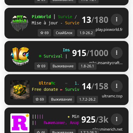
13
/
180
PixWorld 
┃ 
Survie 
/ 
Skyblock 
┃ 
1.9 ➸ 26.2
Mise à jour - 
Survie 
ORION
play.pixworld.fr
69
СкайБлок
1.9-26.2
915
/
1000
             InsanityCraft 
|| 
1.8 - 26.1
   ☻ 
Survival 
| 
Factions 
| 
Skyblock 
| 
Free
mbs.insanitycraft…
69
Выживание
1.8-26.1
14
/
158
Ultra
Mc
≈   
1.7.2 — 26.2
   ≈   
2020-
Free donate 
►
Survival
 • 
SkyBlock
 • 
Vanill
ultramc.top
69
Выживание
1.7.2-26.2
925
/
3k
|
|
|
|
|
★ 
M
i
n
e
R
i
c
h
 ★ 
[
1.7.2-26.2
]  
|
|
Выживание, Анархия, SkyBlock, Гриф   
play.minerich.net
46
Выживание
1.7.2-26.2