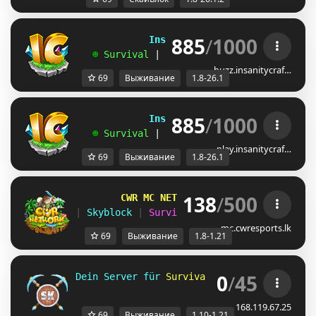
885
/
1000
             InsanityCraft 
|| 
1.8 - 26.1
   ☻ 
Survival 
| 
Factions 
| 
Skyblock 
| 
Free
buzz.insanitycraf…
69
Выживание
1.8-26.1
885
/
1000
             InsanityCraft 
|| 
1.8 - 26.1
   ☻ 
Survival 
| 
Factions 
| 
Skyblock 
| 
Free
play.insanitycraf…
69
Выживание
1.8-26.1
138
/
500
        CWR MC NETWORK 
[
1.8.x - 1.21.x
]
| 
Skyblock 
| 
Survival 
| 
Lifesteal 
| 
Bedwar
mc.cwresports.lk
69
Выживание
1.8-1.21
0
/
45
Dein Server für 
Survival und 
Skyblock 
für 
168.119.67.25
69
Выживание
1.10-1.21