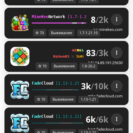
8
/
2k
MineKeo
Network 
[1.7-1.21.10]   
TOWNY  
GENS
━
━
━
━
━
━
━
━
━
━
━
━
━
━
━
━
━
━
━
━
━
━
━
━
SKYBLOCK  
SURVI
pe.minekeo.com
70
Выживание
1.7-1.21.10
83
/
3k
ᴍɪ
ɴᴇ
ʟᴀ
ɴᴅ 
ɴᴇᴛᴡᴏʀᴋ 
☀ 
1.8 - 
ʙᴇᴅᴡᴀʀꜱ 
⇆ 
ꜱᴜʀᴠɪᴠᴀʟ ꜱᴍᴘ 
⇆ 
ꜱᴋʏʙʟᴏᴄᴋ 
141.94.89.191:25630
70
Выживание
1.8-26.2
3k
/
10k
Fade
Cloud
[1.13-1.21]   
PRISON 
GENS 
SKYBLO
DUNGEON
mbs.fadecloud.com
70
Выживание
1.13-1.21
6k
/
6k
Fade
Cloud
[1.13-1.21]   
PRISON 
GENS 
SKYBLO
DUNGEON
best.fadecloud.com
70
Выживание
1.13-1.21