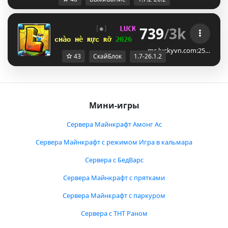
739
/
3k
[
✵
]   
LUCKYVN 
NETWORK  
[
IT
]  
1.7
ᴄʜàᴏ ʜè ʀựᴄ ʀỡ 
2026 
⋆ 
open 
ꜱᴋʏʙʟᴏᴄᴋ ᴇʀᴀ 
⋆ 
mc.luckyvn.com:25…
43
СкайБлок
1.7-26.1.2
Мини-игры
Сервера Майнкрафт Амонг Ас
Сервера Майнкрафт с режимом Игра в кальмара
Сервера с БедВарс
Сервера Майнкрафт с прятками
Сервера Майнкрафт с паркуром
Сервера с ТНТ Раном