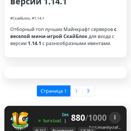
версии 1.14.1
#СкайБлок, #1.14.1
Отборный топ лучших Майнкрафт серверов
с
веселой мини-игрой СкайБлок
для входа с
версии
1.14.1
с разнообразными ивентами.
(выбрана)
Страница 1
880
/
1000
             InsanityCraft 
|| 
1.8 - 26.1
   ☻ 
Survival 
| 
Factions 
| 
Skyblock 
| 
Free
best.insanitycraf…
217
Выживание
1.8-26.1