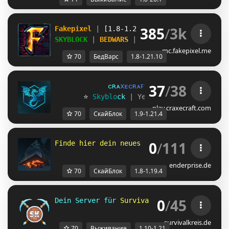
385
/
3k
Fakepixel 
| 
[1.8-1.21.10] 
| 
Play 
& 
compete
SKYBLOCK 
| 
BEDWARS 
| 
BUILDFFA 
+ MORE
mc.fakepixel.me
70
БедВарс
1.8-1.21.10
37
/
38
ᴄ
ʀ
ᴀ
x
ᴇ
ᴄ
ʀ
ᴀ
ꜰ
ᴛ
»
[1.9 - 1.21.4]
       ⭐ 
S
k
y
b
l
o
c
k
| Yeni Sezon:
28 TEMMUZ!
play.craxecraft.com
70
СкайБлок
1.9-1.21.4
0
/
111
Finde hier dein neues Zuhause 
- 
⚒
෴
۩
෴
♨ 
- 
1
enderprise.de
70
СкайБлок
1.8-1.19.4
0
/
45
Dein Server für 
Survival und 
Skyblock 
für 
survivalkreis.de
70
Выживание
1.10-1.21