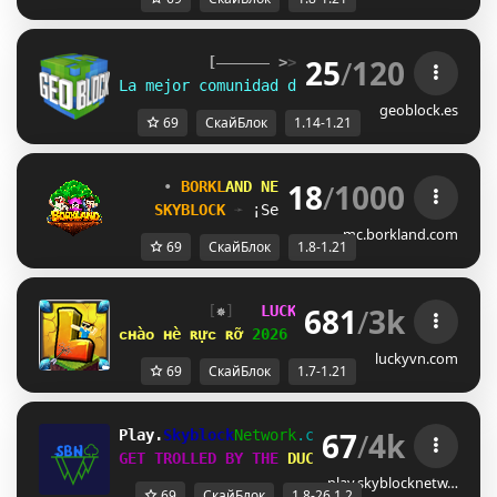
25
/
120
[
>
> 
Geo
Block 
<
<
]  
La mejor comunidad de SkyBlock en español
geoblock.es
69
СкайБлок
1.14-1.21
18
/
1000
• 
B
O
R
K
L
A
N
D 
N
E
T
W
O
R
K 
• 
|| 
( 
1.8 
/ 
1.21 
SKYBLOCK 
➛ 
¡Season 
#2 
ya disponible!
mc.borkland.com
69
СкайБлок
1.8-1.21
681
/
3k
[
✵
]   
LUCKYVN 
NETWORK  
[
QF
]  
1.7
ᴄʜàᴏ ʜè ʀựᴄ ʀỡ 
2026 
⋆ 
open 
ꜱᴋʏʙʟᴏᴄᴋ ᴇʀᴀ 
⋆ 
luckyvn.com
69
СкайБлок
1.7-1.21
67
/
4k
Play.
Skyblock
Network
.com
[1.8-26.1.2]
GET TROLLED BY THE 
DUCK 
QUACK! QUACK!
play.skyblocknetw…
69
СкайБлок
1.8-26.1.2