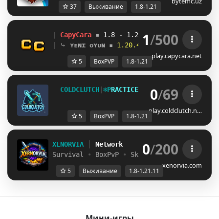
bytemc.uz
37
Выживание
1.8-1.21
1
/
500
| 
CapyCara
▪ 
1.8 
- 
1.21 
▪ 
capycara.net
| 
⤷ 
ʏᴇɴɪ ᴏʏᴜɴ
▪ 
1.20.4 BoxPvP Aktif!
play.capycara.net
5
BoxPVP
1.8-1.21
0
/
69
C
O
L
D
C
L
U
T
C
H
|
❄
P
R
A
C
T
I
C
E
B
O
X
P
V
P
❄
1
.
8
-
1
.
2
1
play.coldclutch.n…
5
BoxPVP
1.8-1.21
0
/
200
XENORVIA
│
Network
Survival
•
BoxPvP
•
SkyWars
│
Java 1.8 - 1
xenorvia.com
5
Выживание
1.8-1.21.11
Мини-игры