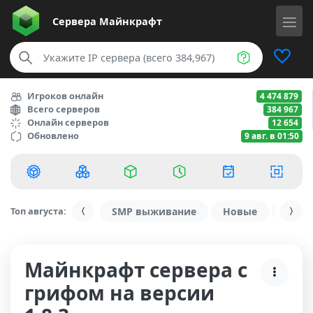
Сервера
Майнкрафт
Игроков онлайн
4 474 879
Всего серверов
384 967
Онлайн серверов
12 654
Обновлено
9 авг. в 01:50
Топ августа:
SMP выживание
Новые
С ду
Майнкрафт сервера с
грифом на версии