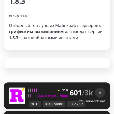
1.8.3
#Гриф, #1.8.3
Отборный топ лучших Майнкрафт серверов
с
грифеским выживанием
для входа с версии
1.8.3
с разнообразными ивентами.
601
/
3k
|
|
|
|
|
★ 
M
i
n
e
R
i
c
h
 ★ 
[
1.7.2-26.2
]  
|
|
Выживание, Анархия, SkyBlock, Гриф   
play.minerich.net
31
Выживание
1.7.2-26.2