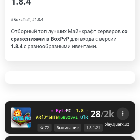
1.8.4
#БоксПвП, #1.8.4
Отборный топ лучших Майнкрафт серверов
со
сражениями в BoxPvP
для входа с версии
1.8.4
с разнообразными ивентами.
28
/
2k
« B
y
t
e
MC 
1.8 - 1.21 
✭
✭
✭
✭
✭  
»   
IFNJKLRXS
ꜱ
ᴜ
ʀ
ᴠ
ɪ
ᴠ
ᴀ
ʟ 
K_NPHCF
ᴀ
ɴ
ᴀ
ʀ
x
ɪ
ʏ
ᴀ 
WAIXAJA
play.quarx.uz
72
Выживание
1.8-1.21