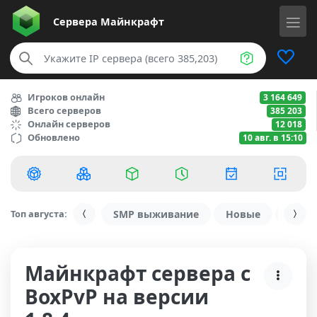
Сервера
Майнкрафт
Игроков онлайн
3 164 649
Всего серверов
385 203
Онлайн серверов
12 018
Обновлено
10 авг. в 15:10
Топ августа:
SMP выживание
Новые
С ду
Майнкрафт сервера с
BoxPvP на версии