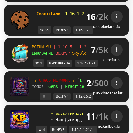
16
/
2k
C
ᴏ
ᴏ
ᴋ
ɪ
ᴇLᴀɴᴅ 
[1.16-1.21+] 
? 
халява - 
/
f
ree
mc.cookieland.fun
35
BoxPVP
1.16-1.21
7
/
5k
MCFUN.SU 
| 1.16.5 - 1.21 | 
Заходи играть к
ВЫЖИВАНИЕ 
BOXPVP 
SkyBlock 
- 
/free 
подарок 
kl.mcfun.su
4
Выживание
1.16.5-1.21
2
/
500
? 
CHAOS NETWORK
 ? 
[
1.12
 - 
26.2
]
Modos: 
Gens 
| 
Practice 
| 
BoxPvP
play.chaosnet.lat
4
BoxPVP
1.12-26.2
11
/
1k
« ᴍᴄ.ᴋᴀɪғʙᴏx.ғᴜɴ » 
◦ 
[1
.
16
.5
-
1.2
1
.
◦ 
Наш Дискорд
: 
ᴅsᴄ.ɢɢ/ᴋᴀɪꜰʙᴏxᴘᴠᴘ
◦
mc.kaifbox.fun
4
BoxPVP
1.16.5-1.21.11