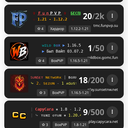
20
/
2k
✞ 
Ｆｕｎ
ＰＶＰ
✞  
БЕСПЛАТНЫЙ ДОНАТ
LO
БОКСП
☆
 1.21 - 1.12.2  
☆     
Глобальное обновле
tmc.funpvp.su
4
Хардкор
1.12.2-1.21
1
/
50
ᴡ
ɪ
ʟ
ᴅ 
ʙ
ᴏ
x 
▶ 
1.16.5 - 1.21+ 
▶ 
ʙ
ᴇ
ꜱ
ᴛ 
ʙ
ᴏ
x
ᴘ
▶ 
Был Вайп 03.07.26 
? Победи всех!
wildbox.gomc.fun
4
BoxPVP
1.16.5-1.21
18
/
200
ꜱᴜɴꜱᴇᴛ 
ɴᴇᴛᴡᴏʀᴋ 
| 
ʙᴏxᴘᴠᴘ 
| 
1.16.5 - 1.21.x
⤷ 
2. sᴇᴢᴏɴ 
- 
1 ᴀɢᴜѕᴛᴏѕ 18:00 
| 
ᴅɪsᴄᴏʀᴅ.ɢɢ/
play.sunsetnw.net
3
BoxPVP
1.16.5-1.21
9
/
500
| 
CapyCara
▪ 
1.8 
- 
1.21 
▪ 
capycara.net
| 
⤷ 
ʏᴇɴɪ ᴏʏᴜɴ
▪ 
1.20.4 BoxPvP Aktif!
play.capycara.net
3
BoxPVP
1.8-1.21