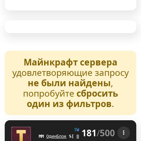
Майнкрафт сервера
удовлетворяющие запросу
не были найдены
,
попробуйте
сбросить
один из фильтров
.
181
/
500
T
W
E
N
T
U
R
E
[1.21-26.2] 
G^
ОдинБлок
I
Y
Выживание
_
X
БедВарс
H
]
А