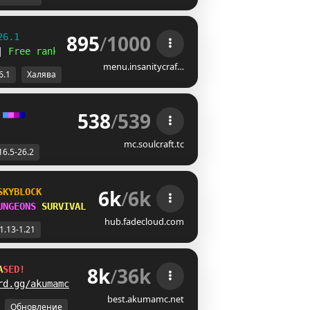
895
/
1000
26.1
| 
Free ranks 
☻
menu.insanitycraf…
6.1
Халява
538
/
539
■
■
■
■
mc.soulcraft.tc
16.5-26.2
6k
/
6k
SKYBLOCK
UNGEONS 
SURVIVAL
hub.fadecloud.com
1.13-1.21
8k
/
36k
A
S
E
D
!
rd.gg/akumamc
best.akumamc.net
Обновление