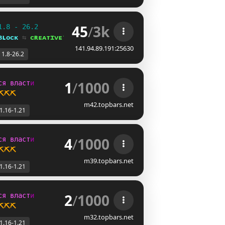
45
/
3k
1.8 - 26.2
ʙʟᴏᴄᴋ 
⇆ 
ᴄʀᴇᴀᴛɪᴠᴇ⁺
141.94.89.191:25630
1.8-26.2
1
/
1000
с
я
в
л
а
с
т
и
⛏️⛏️⛏️
m42.topbars.net
1.16-1.21
4
/
1000
с
я
в
л
а
с
т
и
⛏️⛏️⛏️
m39.topbars.net
1.16-1.21
2
/
1000
с
я
в
л
а
с
т
и
⛏️⛏️⛏️
m32.topbars.net
1.16-1.21