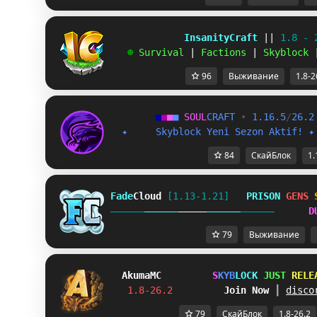
             InsanityCraft 
|| 
1.8 - 
   ☻ 
Survival 
| 
Factions 
| 
Skyblock 
96
Выживание
1.8-2
■
■
■
■
S
O
U
L
C
R
A
F
T
•
1.16.5
/
26.2
✦
S
k
y
b
l
o
c
k
Y
e
n
i
S
e
z
o
n
A
k
t
i
f
!
✦
84
СкайБлок
1.
Fade
Cloud
[1.13-1.21]   
PRISON 
GENS 
D
79
Выживание
Akuma
MC
S
K
Y
B
L
O
C
K
J
U
S
T
R
E
L
E
1.8-26.2         
Join Now
┃ 
disco
79
СкайБлок
1.8-26.2