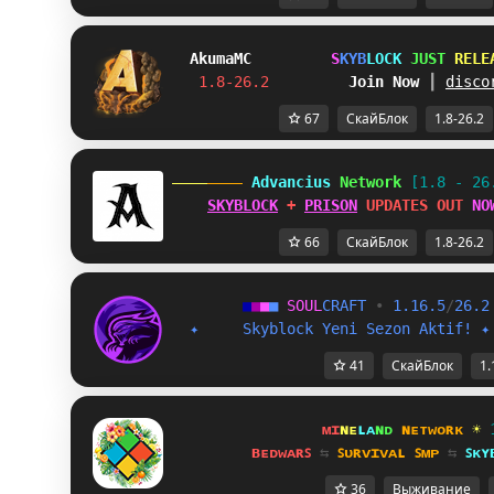
Akuma
MC
S
K
Y
B
L
O
C
K
J
U
S
T
R
E
L
E
1.8-26.2         
Join Now
┃ 
disco
67
СкайБлок
1.8-26.2
 Advancius 
Network 
[1.8 - 26
SKYBLOCK
 + 
PRISON
 UPDATES OUT 
NO
66
СкайБлок
1.8-26.2
■
■
■
■
S
O
U
L
C
R
A
F
T
•
1.16.5
/
26.2
✦
S
k
y
b
l
o
c
k
Y
e
n
i
S
e
z
o
n
A
k
t
i
f
!
✦
41
СкайБлок
1.
ᴍɪ
ɴᴇ
ʟᴀ
ɴᴅ 
ɴᴇᴛᴡᴏʀᴋ 
☀ 
ʙᴇᴅᴡᴀʀꜱ 
⇆ 
ꜱᴜʀᴠɪᴠᴀʟ ꜱᴍᴘ 
⇆ 
ꜱᴋʏ
36
Выживание