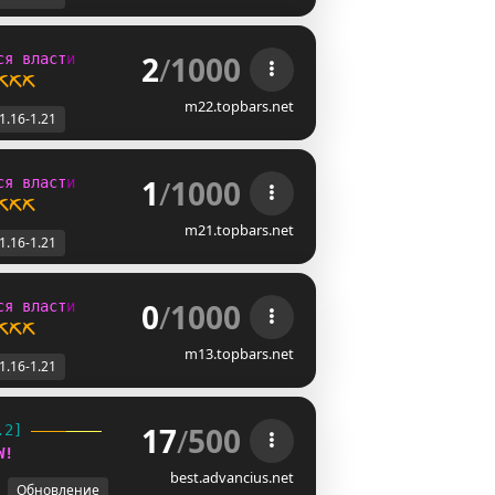
2
/
1000
с
я
в
л
а
с
т
и
⛏️⛏️⛏️
m22.topbars.net
1.16-1.21
1
/
1000
с
я
в
л
а
с
т
и
⛏️⛏️⛏️
m21.topbars.net
1.16-1.21
0
/
1000
с
я
в
л
а
с
т
и
⛏️⛏️⛏️
m13.topbars.net
1.16-1.21
17
/
500
.2] 
W
!
best.advancius.net
Обновление