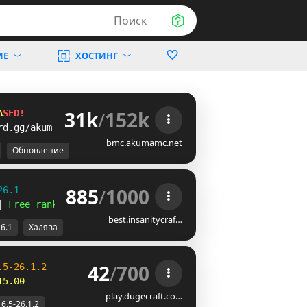
Поиск
ИЕ
ХОСТИНГ
31k
/
152k
A
S
E
D
!
rd.gg/akumamc
bmc.akumamc.net
Обновление
885
/
1000
26.1
| 
Free ranks 
☻
best.insanitycraf…
26.1
Халява
42
/
700
.
5
-
2
6
.
1
.
2
15.00
play.dugecraft.co…
16.5-26.1.2