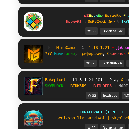
ᴍɪ
ɴᴇ
ʟᴀ
ɴᴅ 
ɴᴇᴛᴡᴏʀᴋ 
☀ 
ʙᴇᴅᴡᴀʀꜱ 
⇆ 
ꜱᴜʀᴠɪᴠᴀʟ ꜱᴍᴘ 
⇆ 
ꜱᴋʏ
35
Выживание
-☽
--
M
i
n
e
G
a
m
e
--
☾-
1.16
-
1.21
❤
Д
о
б
е
й
???
В
ы
ж
и
в
а
н
и
е
, 
Г
р
и
ф
е
р
с
к
и
й
, 
С
к
а
й
б
л
о
к
32
Выживание
Fakepixel 
| 
[1.8-1.21.10] 
| 
Play 
& 
c
SKYBLOCK 
| 
BEDWARS 
| 
BUILDFFA 
+ MORE
32
БедВарс
1.8
C
O
R
A
L
C
R
A
F
T
(1.20.1) 1
S
e
m
i
-
V
a
n
i
l
l
a
S
u
r
v
i
v
a
l
|
S
k
y
b
l
o
c
32
Выживание