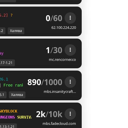
0
/
60
6.2] 
?
62.100.224.220
.2
Халява
1
/
30
ay
mc.rencorner.co
.17-1.21
890
/
1000
26.1
| 
Free ranks 
☻
mbs.insanitycraft…
6.1
Халява
2k
/
10k
SKYBLOCK
UNGEONS 
SURVIVAL
mbs.fadecloud.com
1.13-1.21