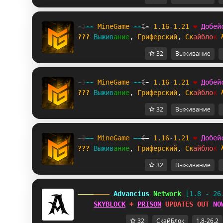
-☽
--
M
i
n
e
G
a
m
e
--
☾-
1.16
-
1.21
❤
Д
о
б
е
й
???
В
ы
ж
и
в
а
н
и
е
, 
Г
р
и
ф
е
р
с
к
и
й
, 
С
к
а
й
б
л
о
к
32
Выживание
-☽
--
M
i
n
e
G
a
m
e
--
☾-
1.16
-
1.21
❤
Д
о
б
е
й
???
В
ы
ж
и
в
а
н
и
е
, 
Г
р
и
ф
е
р
с
к
и
й
, 
С
к
а
й
б
л
о
к
32
Выживание
-☽
--
M
i
n
e
G
a
m
e
--
☾-
1.16
-
1.21
❤
Д
о
б
е
й
???
В
ы
ж
и
в
а
н
и
е
, 
Г
р
и
ф
е
р
с
к
и
й
, 
С
к
а
й
б
л
о
к
32
Выживание
 Advancius 
Network 
[1.8 - 26
SKYBLOCK
 + 
PRISON
 UPDATES OUT 
NO
32
СкайБлок
1.8-26.2