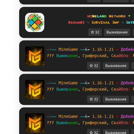
ᴍɪ
ɴᴇ
ʟᴀ
ɴᴅ 
ɴᴇᴛᴡᴏʀᴋ 
☀ 
ʙᴇᴅᴡᴀʀꜱ 
⇆ 
ꜱᴜʀᴠɪᴠᴀʟ ꜱᴍᴘ 
⇆ 
ꜱᴋʏ
32
Выживание
-☽
--
M
i
n
e
G
a
m
e
--
☾-
1.16
-
1.21
❤
Д
о
б
е
й
???
В
ы
ж
и
в
а
н
и
е
, 
Г
р
и
ф
е
р
с
к
и
й
, 
С
к
а
й
б
л
о
к
32
Выживание
-☽
--
M
i
n
e
G
a
m
e
--
☾-
1.16
-
1.21
❤
Д
о
б
е
й
???
В
ы
ж
и
в
а
н
и
е
, 
Г
р
и
ф
е
р
с
к
и
й
, 
С
к
а
й
б
л
о
к
32
Выживание
-☽
--
M
i
n
e
G
a
m
e
--
☾-
1.16
-
1.21
❤
Д
о
б
е
й
???
В
ы
ж
и
в
а
н
и
е
, 
Г
р
и
ф
е
р
с
к
и
й
, 
С
к
а
й
б
л
о
к
32
Выживание