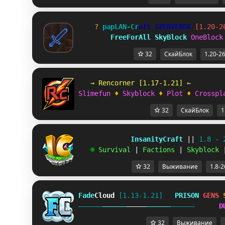
? 
p
a
p
L
A
N
-
C
r
a
f
t
S
Z
E
R
V
E
R
E
K
[1.20-2
FreeForAll 
SkyBlock 
OneBlock
32
СкайБлок
1.20-26
   → Rencorner [1.17-1.21] ←      
Slimefun
 ♦ 
Skyblock
 ♦ 
Plot
 ♦ 
Crosspl
32
СкайБлок
1
             InsanityCraft 
|| 
1.8 - 
   ☻ 
Survival 
| 
Factions 
| 
Skyblock 
32
Выживание
1.8-2
Fade
Cloud
[1.13-1.21]   
PRISON 
GENS 
D
32
Выживание