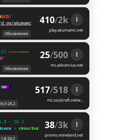
410
/
2k
A
S
E
D
!
rd.gg/akumamc
play.akumamc.net
Обновление
25
/
500
.2] 
W
!
mc.advancius.net
Обновление
517
/
518
■
■
■
■
mc.soulcraft.netw…
16.5-26.2
38
/
3k
1.8 - 26.2
ʙʟᴏᴄᴋ 
⇆ 
ᴄʀᴇᴀᴛɪᴠᴇ⁺
promo.mineland.net
1.8-26.2