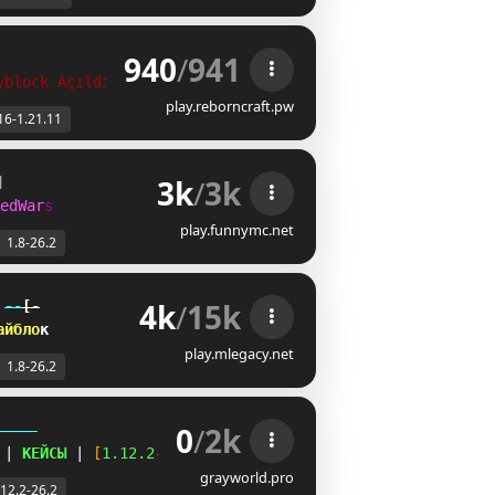
940
/
941
yblock Açıldı!
play.reborncraft.pw
16-1.21.11
3k
/
3k
]
e
d
W
a
r
s
play.funnymc.net
1.8-26.2
4k
/
15k
--
[-
а
й
б
л
о
к
play.mlegacy.net
1.8-26.2
0
/
2k
-----
| 
КЕЙСЫ 
| 
[
1.12.2
-
26.2
]
grayworld.pro
.12.2-26.2