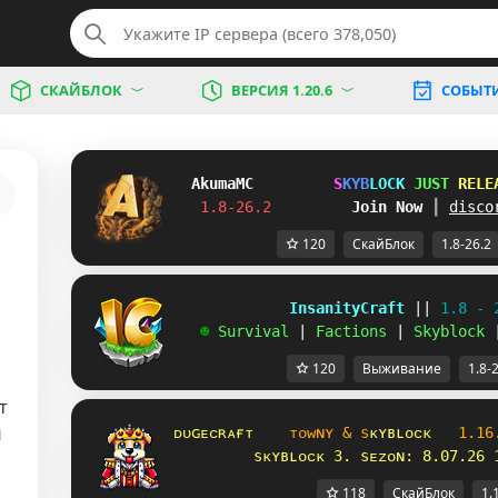
СКАЙБЛОК
ВЕРСИЯ 1.20.6
СОБЫТ
Akuma
MC
S
K
Y
B
L
O
C
K
J
U
S
T
R
E
L
E
1.8-26.2         
Join Now
┃ 
disco
120
СкайБлок
1.8-26.2
             InsanityCraft 
|| 
1.8 - 
   ☻ 
Survival 
| 
Factions 
| 
Skyblock 
120
Выживание
1.8-
т
й
ᴅᴜɢᴇᴄʀᴀғᴛ
ᴛ
ᴏ
ᴡ
ɴ
ʏ
&
s
ᴋ
ʏ
ʙ
ʟ
ᴏ
ᴄ
ᴋ
1
.
1
6
sᴋʏʙʟᴏᴄᴋ 3. sᴇᴢᴏɴ: 8.07.26 
118
СкайБлок
1.