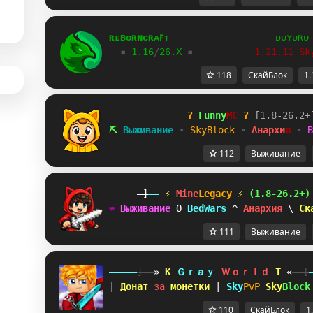
ʀᴇʙᴏʀɴᴄʀᴀꜰᴛ
ᴅᴜʏᴜʀᴜ
▪
1.16
/
26.X
 ▪
           1.21.11 Sk
118
СкайБлок
1.
?
Funny
MC
?
[
1
.
8
-
2
6
.
2
+
⛏
В
ы
ж
и
в
а
н
и
е
•
S
k
y
B
l
o
c
k
•
А
н
а
р
х
и
я
•
B
112
Выживание
-]
--
 ⚡ 
Mine
Legacy
⚡
(1.8-26.2+)
❤
В
ы
ж
и
в
а
н
и
е
K
B
e
d
W
a
r
s
Q
А
н
а
р
х
и
я
W
С
к
111
Выживание
-----
]--
»
H
Ｇｒａｙ 
Ｗｏｒｌｄ 
M
«
--[
| 
Донат 
за 
монетки 
| 
Sky
PvP 
Sky
Block
110
СкайБлок
1