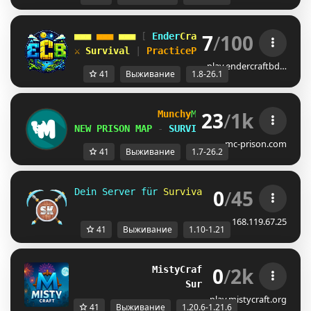
7
/
100
■■■ 
■■■ 
■■■ 
[ 
Ender
Craft 
BD 
] 
■■■ 
■■■ 
■■■
⚔ 
Survival 
| 
PracticePvP 
• 
Survive Dominat
play.endercraftbd…
41
Выживание
1.8-26.1
23
/
1k
Munchy
MC
-
[
1.7-26.2
]
NEW PRISON MAP
-
SURVIVAL S6 AUG 8th
mc-prison.com
41
Выживание
1.7-26.2
0
/
45
Dein Server für 
Survival und 
Skyblock 
für 
168.119.67.25
41
Выживание
1.10-1.21
0
/
2k
MistyCraft
[
1.20.6-1.21.6
]
Survival
| 
And Soon Mo
play.mistycraft.org
41
Выживание
1.20.6-1.21.6