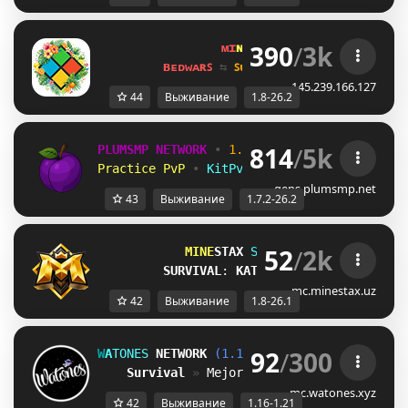
390
/
3k
ᴍɪ
ɴᴇ
ʟᴀ
ɴᴅ 
ɴᴇᴛᴡᴏʀᴋ 
☀ 
1.8 - 
ʙᴇᴅᴡᴀʀꜱ 
⇆ 
ꜱᴜʀᴠɪᴠᴀʟ ꜱᴍᴘ 
⇆ 
ꜱᴋʏʙʟᴏᴄᴋ 
145.239.166.127
44
Выживание
1.8-26.2
814
/
5k
PLUMSMP NETWORK
•
1.7.2 ➜ 26.2
•
Practice PvP
•
KitPvP
•
Lifesteal
•
Surviv
gens.plumsmp.net
43
Выживание
1.7.2-26.2
52
/
2k
MINE
STAX 
Serveri 
[1.8-26.1]
SURVIVAL
: 
KATTA YANGILANISH!
mc.minestax.uz
42
Выживание
1.8-26.1
92
/
300
W
A
T
O
N
E
S
NETWORK
(1.16 - 1.21)
Survival
» 
Mejor 
Vanilla 
de 
Latam
.
mc.watones.xyz
42
Выживание
1.16-1.21