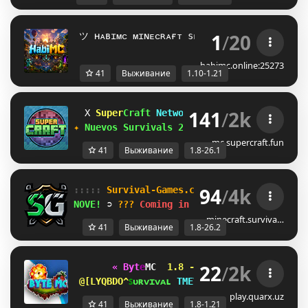
1
/
20
 ツ
 ʜᴀʙɪᴍᴄ ᴍɪɴᴇᴄʀᴀғᴛ sᴇʀᴠᴇʀ | 
1.10 - 1.21
 
habimc.online:25273
41
Выживание
1.10-1.21
141
/
2k
G
Super
Craft
Network
[1.8-26.1]
❤
\
✦
Nuevos Survivals 26.1
·
discord.supercra
mc.supercraft.fun
41
Выживание
1.8-26.1
94
/
4k
::::: 
Survival-Games.cz 
::::: 
[
1.8
-
26.2
]
NOVE! 
➲ 
??? 
Coming in 
1d 2h
minecraft.surviva…
41
Выживание
1.8-26.2
22
/
2k
« B
y
t
e
MC 
1.8 - 1.21 
✭
✭
✭
✭
✭  
»   
OLMQHJKL[
ꜱ
ᴜ
ʀ
ᴠ
ɪ
ᴠ
ᴀ
ʟ 
QWWQ]T\
ᴀ
ɴ
ᴀ
ʀ
x
ɪ
ʏ
ᴀ 
MDZP@QJ
play.quarx.uz
41
Выживание
1.8-1.21