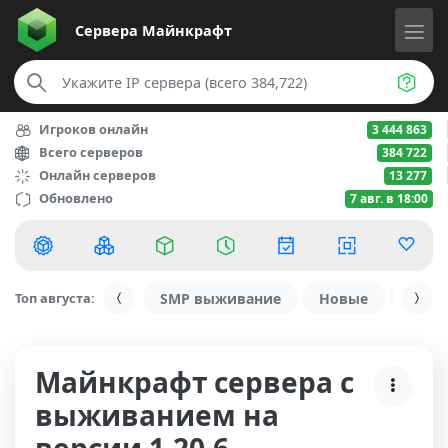
Сервера
Майнкрафт
Игроков онлайн
3 444 863
Всего серверов
384 722
Онлайн серверов
13 277
Обновлено
7 авг. в 18:00
Топ августа:
SMP выживание
Новые
С ду
Майнкрафт сервера с
выживанием на