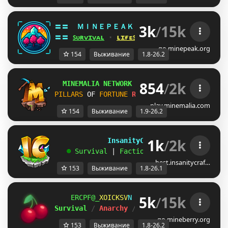
3k
/
15k
〓〓  
ＭＩＮＥＰＥＡＫ 
¤ 
1.8 - 26.2 
¤ 
ZYIAHNI
〓〓 
ꜱᴜʀᴠɪᴠᴀʟ
 ⋆ 
ʟɪғᴇꜱᴛᴇᴀʟ
 ⋆ 
ʙᴇᴅᴡᴀʀꜱ
 ⋆ 
ᴅᴜᴇʟꜱ
go.minepeak.org
154
Выживание
1.8-26.2
854
/
2k
MINEMALIA NETWORK
1.9-26.2
 |
SUMMER SALE
PILLARS
OF 
FORTUNE
RELEASE!
SURVIVAL
26.2
play.minemalia.com
154
Выживание
1.9-26.2
1k
/
2k
             InsanityCraft 
|| 
1.8 - 26.1
   ☻ 
Survival 
| 
Factions 
| 
Skyblock 
| 
Free
best.insanitycraf…
153
Выживание
1.8-26.1
5k
/
15k
\GBDWHR
Z]ENONQ
]
ＭＩＮＥ
ＢＥＲＲＹ 
⋆ 
1.8
Survival 
/ 
Anarchy 
/ 
BedWars 
/ 
SkyWars 
/ 
K
go.mineberry.org
153
Выживание
1.8-26.2