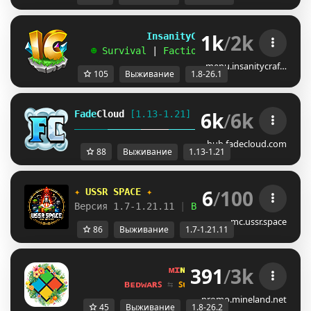
1k
/
2k
             InsanityCraft 
|| 
1.8 - 26.1
   ☻ 
Survival 
| 
Factions 
| 
Skyblock 
| 
Free
menu.insanitycraf…
105
Выживание
1.8-26.1
6k
/
6k
Fade
Cloud
[1.13-1.21]   
PRISON 
GENS 
SKYBLO
DUNGEON
hub.fadecloud.com
88
Выживание
1.13-1.21
6
/
100
✦ 
USSR SPACE 
✦
Версия 1.7-1.21.11 
| 
Выживание 
| 
Приваты 
|
mc.ussr.space
86
Выживание
1.7-1.21.11
391
/
3k
ᴍɪ
ɴᴇ
ʟᴀ
ɴᴅ 
ɴᴇᴛᴡᴏʀᴋ 
☀ 
1.8 - 
ʙᴇᴅᴡᴀʀꜱ 
⇆ 
ꜱᴜʀᴠɪᴠᴀʟ ꜱᴍᴘ 
⇆ 
ꜱᴋʏʙʟᴏᴄᴋ 
promo.mineland.net
45
Выживание
1.8-26.2