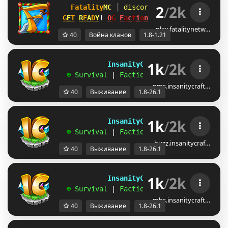
2
/
2k
Fatality
MC 
┃ 
discord.gg/fatalitymc
[1.
G
E
T
R
E
A
D
Y
! 
O
G
F
a
c
t
i
o
n
s
MAP #14 
SATURDAY!
play.fatalitynetw…
40
Война кланов
1.8-1.21
1k
/
2k
             InsanityCraft 
|| 
1.8 - 26.1
   ☻ 
Survival 
| 
Factions 
| 
Skyblock 
| 
Free
pms.insanitycraft…
40
Выживание
1.8-26.1
1k
/
2k
             InsanityCraft 
|| 
1.8 - 26.1
   ☻ 
Survival 
| 
Factions 
| 
Skyblock 
| 
Free
buzz.insanitycraf…
40
Выживание
1.8-26.1
1k
/
2k
             InsanityCraft 
|| 
1.8 - 26.1
   ☻ 
Survival 
| 
Factions 
| 
Skyblock 
| 
Free
mbs.insanitycraft…
40
Выживание
1.8-26.1