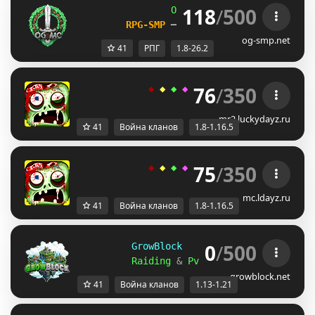
118
/
500
OG
-
Network 
| 
1.8 - 26.2
RPG-SMP 
─ 
CIV FACTIONS 
─ 
SMP
og-smp.net
41
РПГ
1.8-26.2
76
/
350
◆ 
◆ 
◆ 
◆ 
◆ 
ＬＵＣＫＹ
-
ＤＡＹＺ 
◆
mr2.luckydayz.ru
41
Война кланов
1.8-1.16.5
75
/
350
◆ 
◆ 
◆ 
◆ 
◆ 
ＬＵＣＫＹ
-
ＤＡＹＺ 
◆
mc.ldayz.ru
41
Война кланов
1.8-1.16.5
0
/
500
GrowBlock     Factions     
[
1.13
Raiding 
& 
PvP 
& 
Level 
& 
Skills 
&
growblock.net
41
Война кланов
1.13-1.21