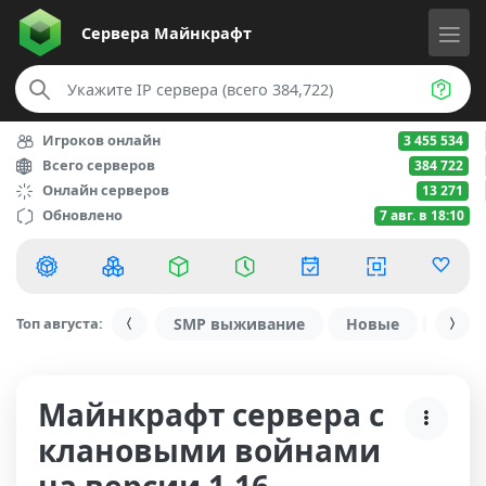
Сервера
Майнкрафт
Игроков онлайн
3 455 534
Всего серверов
384 722
Онлайн серверов
13 271
Обновлено
7 авг. в 18:10
Топ августа:
SMP выживание
Новые
С ду
Майнкрафт сервера с
клановыми войнами