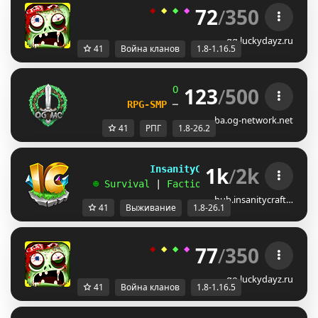
72
/
350
◆ 
◆ 
◆ 
◆ 
◆ 
ＬＵＣＫＹ
-
ＤＡＹＺ 
◆
gg.luckydayz.ru
41
Война кланов
1.8-1.16.5
123
/
500
OG
-
Network 
| 
1.8 - 26.2
RPG-SMP 
─ 
CIV FACTIONS 
─ 
SMP
ba.og-network.net
41
РПГ
1.8-26.2
1k
/
2k
             InsanityCraft 
|| 
1.8 - 26.1
   ☻ 
Survival 
| 
Factions 
| 
Skyblock 
| 
Free
hub.insanitycraft…
41
Выживание
1.8-26.1
77
/
350
◆ 
◆ 
◆ 
◆ 
◆ 
ＬＵＣＫＹ
-
ＤＡＹＺ 
◆
go.luckydayz.ru
41
Война кланов
1.8-1.16.5