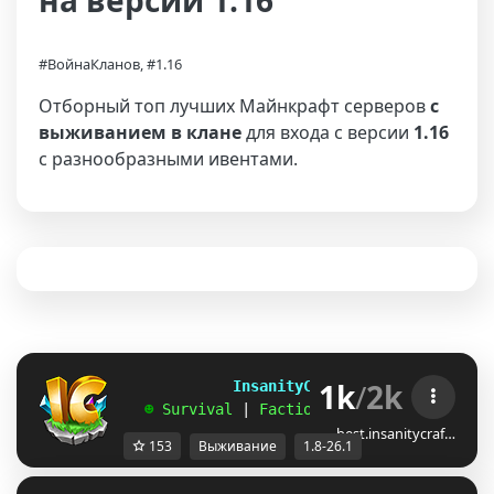
на версии 1.16
#ВойнаКланов, #1.16
Отборный топ лучших Майнкрафт серверов
с
выживанием в клане
для входа с версии
1.16
с разнообразными ивентами.
1k
/
2k
             InsanityCraft 
|| 
1.8 - 26.1
   ☻ 
Survival 
| 
Factions 
| 
Skyblock 
| 
Free
best.insanitycraf…
153
Выживание
1.8-26.1