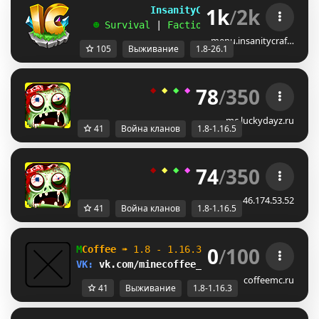
1k
/
2k
             InsanityCraft 
|| 
1.8 - 26.1
   ☻ 
Survival 
| 
Factions 
| 
Skyblock 
| 
Free
menu.insanitycraf…
105
Выживание
1.8-26.1
78
/
350
◆ 
◆ 
◆ 
◆ 
◆ 
ＬＵＣＫＹ
-
ＤＡＹＺ 
◆
mc.luckydayz.ru
41
Война кланов
1.8-1.16.5
74
/
350
◆ 
◆ 
◆ 
◆ 
◆ 
ＬＵＣＫＹ
-
ＤＡＹＺ 
◆
46.174.53.52
41
Война кланов
1.8-1.16.5
0
/
100
M
Coffee 
➠ 
1.8 - 1.16.3                    
VK: 
vk.com/minecoffee_server         
ВЫЖИВ
coffeemc.ru
41
Выживание
1.8-1.16.3