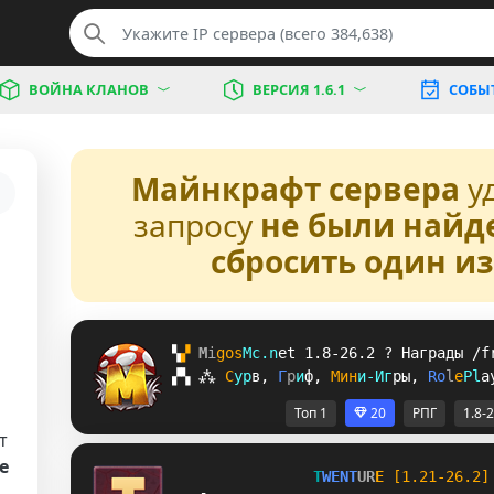
ВОЙНА КЛАНОВ
ВЕРСИЯ 1.6.1
СОБЫ
Майнкрафт сервера
у
запросу
не были найд
сбросить один и
▚
▞ 
M
i
g
o
s
M
c
.
n
e
t 
1.8-26.2 
? 
Награды /f
▞
▚
⁂
С
у
р
в
, 
Г
р
и
ф
, 
М
и
н
и
-
И
г
р
ы
, 
R
o
l
e
P
l
a
Топ 1
20
РПГ
1.8-
т
е
T
W
E
N
T
U
R
E
[1.21-26.2]