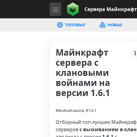
Сервера
Майнкрафт
ТОПОВЫЕ
НОВЫЕ
Майнкрафт
сервера с
клановыми
войнами на
версии 1.6.1
#ВойнаКланов, #1.6.1
Отборный топ лучших Майнкраф
серверов
с выживанием в клан
для входа с версии
1.6.1
с