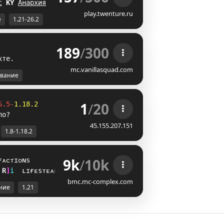
с
R
N
Анархия
AB
play.twenture.ru
е
1.21-26.2
189
/
300
х
т
е
.
mc.vanillasquad.com
вание
1
/
20
6.5-
1.18.2
ло?
45.155.207.151
1.8-1.18.2
9k
/
10k
ғᴀᴄᴛɪᴏɴs
L
C
i
ʟɪғᴇsᴛᴇᴀʟ
bmc.mc-complex.com
ние
1.21