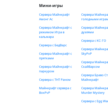
Мини-игры
Сервера Майнкрафт
Сервера Майнкра
Амонг Ас
голодными игра
Сервера Майнкрафт с
Сервера Майнкра
режимом Игра в
дуэлями
кальмара
Сервера с КС: ГО
Сервера с БедВарс
Сервера Майнкр
Сервера Майнкрафт с
SkyPvP
прятками
Сервера Майнкра
Сервера Майнкрафт с
СкайВарсом
паркуром
Сервера Браво Ст
Сервера с ТНТ Раном
Майнкрафт
Майнкрафт сервера с
Сервера Майнкр
BoxPvP
Murder Mystery
Сервера с Egg Wa