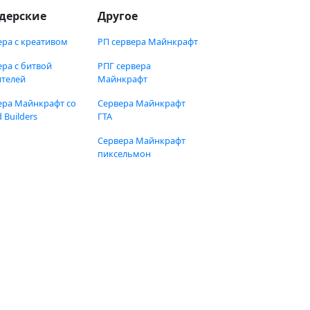
дерские
Другое
ера с креативом
РП сервера Майнкрафт
ера с битвой
РПГ сервера
ителей
Майнкрафт
ера Майнкрафт со
Сервера Майнкрафт
 Builders
ГТА
Сервера Майнкрафт
пиксельмон