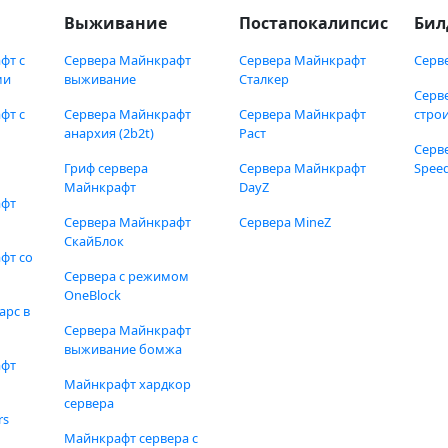
Выживание
Постапокалипсис
Бил
фт с
Сервера Майнкрафт
Сервера Майнкрафт
Серв
ми
выживание
Сталкер
Серв
фт с
Сервера Майнкрафт
Сервера Майнкрафт
стро
анархия (2b2t)
Раст
Серв
Гриф сервера
Сервера Майнкрафт
Speed
Майнкрафт
DayZ
афт
Сервера Майнкрафт
Сервера MineZ
СкайБлок
фт со
Сервера с режимом
OneBlock
арс в
Сервера Майнкрафт
выживание бомжа
афт
Майнкрафт хардкор
сервера
rs
Майнкрафт сервера с