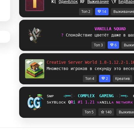
GK
ОдинБлок
A
M
Выживание
N
C
БедВар
Топ 2
14
Выживани
V
A
N
I
L
L
A
S
Q
U
A
D
? 
С
п
о
к
о
й
с
т
в
и
е
ц
в
е
т
ё
т
д
а
ж
е
в
ш
а
Топ 3
6
Выжи
Creative Server World 1.8-1.12.2-1.1
Множество игроков в секунду это весе
Топ 4
2
Креатив
sᴍᴘ
◁
═
═
[‐
C
O
M
P
L
E
X
G
A
M
I
N
G
‐]
═
═
▷
sᴋʏʙʟᴏᴄᴋ
T
@
i
#
1
1
.
2
1
ᴠ
ᴀ
ɴ
ɪ
ʟ
ʟ
ᴀ
ɴ
ᴇ
ᴛ
ᴡ
ᴏ
ʀ
ᴋ
Топ 5
140
Выжива